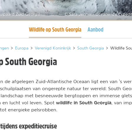
uipaard Zuid-Georgië
© Sara Jenner - Oceanwide Expedit
Huidige pagina
Wildlife op South Georgia
Aanbod
ngen
>
Europa
>
Verenigd Koninkrijk
>
South Georgia
>
Wildlife So
op South Georgia
in de afgelegen Zuid-Atlantische Oceaan ligt een van 's we
chuilplaatsen van ongerepte natuur ter wereld: South Geo
ndschap met besneeuwde bergtoppen en immense gletsjer
wildlife in South Georgia
 en lucht vol leven. Spot
, van im
tot energieke pelsrobben.
tijdens expeditiecruise