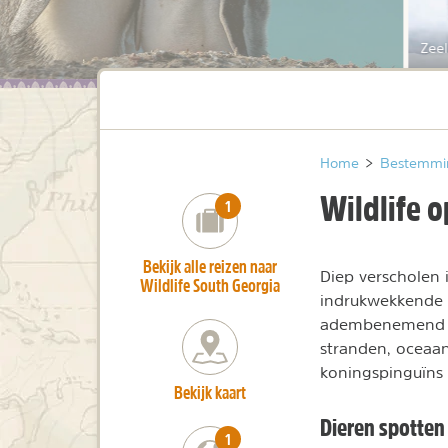
Zeel
Home
>
Bestemmi
Wildlife 
number_of_trips:
1
Bekijk alle reizen naar
Diep verscholen 
Wildlife South Georgia
indrukwekkende s
adembenemend la
stranden, oceaan
koningspinguïns 
Bekijk kaart
Dieren spotten 
number_of_trips:
1