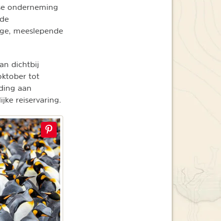
agse onderneming
 de
lige, meeslepende
an dichtbij
oktober tot
jding aan
jke reiservaring.