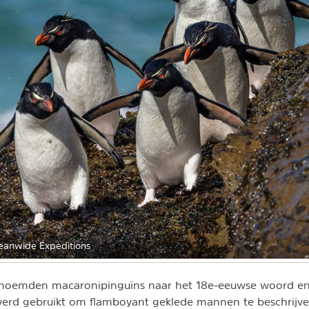
ceanwide Expeditions
n noemden macaronipinguïns naar het 18e-eeuwse woord en 
 werd gebruikt om flamboyant geklede mannen te beschrijv