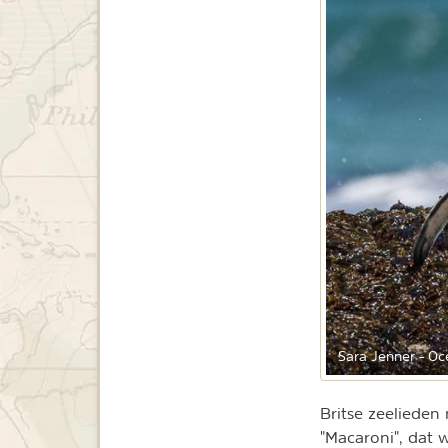
Sara Jenner - O
Britse zeeliede
"Macaroni", dat