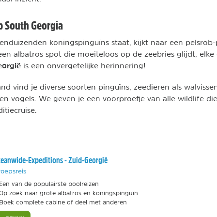
p South Georgia
tienduizenden koningspinguïns staat, kijkt naar een pelsrob
een albatros spot die moeiteloos op de zeebries glijdt, el
eorgië
is een onvergetelijke herinnering!
nd vind je diverse soorten pinguïns, zeedieren als walvisse
en vogels. We geven je een voorproefje van alle wildlife die
itiecruise.
eanwide-Expeditions - Zuid-Georgië
oepsreis
Een van de populairste poolreizen
Op zoek naar grote albatros en koningspinguïn
Boek complete cabine of deel met anderen