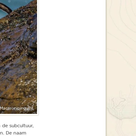
Macaronipinguïns
de subcultuur,
en. De naam