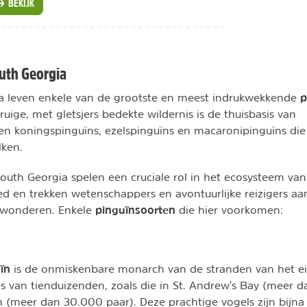
BEKIJK
uth Georgia
p
a leven enkele van de grootste en meest indrukwekkende
ruige, met gletsjers bedekte wildernis is de thuisbasis van
n koningspinguïns, ezelspinguïns en macaronipinguïns die
lken.
outh Georgia spelen een cruciale rol in het ecosysteem van
ed en trekken wetenschappers en avontuurlijke reizigers aa
pinguïnsoorten
ewonderen. Enkele
die hier voorkomen:
uïn
is de onmiskenbare monarch van de stranden van het ei
es van tienduizenden, zoals die in St. Andrew's Bay (meer 
in (meer dan 30.000 paar). Deze prachtige vogels zijn bijn