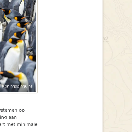
Koningspinguïns
systemen op
ding aan
aart met minimale