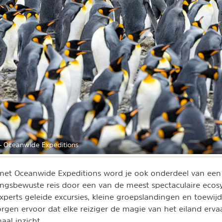
- Oceanwide Expeditions
 met Oceanwide Expeditions word je ook onderdeel van een
ngsbewuste reis door een van de meest spectaculaire eco
xperts geleide excursies, kleine groepslandingen en toewij
gen ervoor dat elke reiziger de magie van het eiland erv
al inzicht.