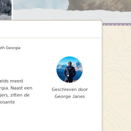
ions
uth Georgia
relds meest
rgia. Naast een
Geschreven door
s, zitten de
George Janes
posante