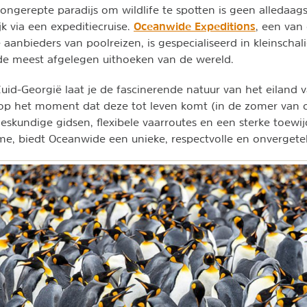
t ongerepte paradijs om wildlife te spotten is geen alleda
Oceanwide Expeditions
k via een expeditiecruise.
, een van
anbieders van poolreizen, is gespecialiseerd in kleinscha
e meest afgelegen uithoeken van de wereld.
uid-Georgië laat je de fascinerende natuur van het eiland v
 op het moment dat deze tot leven komt (in de zomer van 
deskundige gidsen, flexibele vaarroutes en een sterke toewi
e, biedt Oceanwide een unieke, respectvolle en onvergeteli