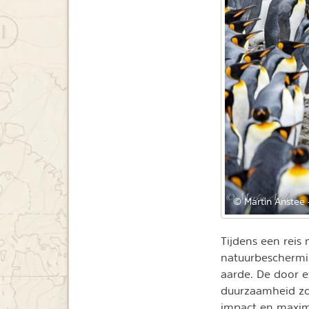
© Martin Anstee 
Tijdens een reis
natuurbeschermi
aarde. De door e
duurzaamheid zor
impact en maxima