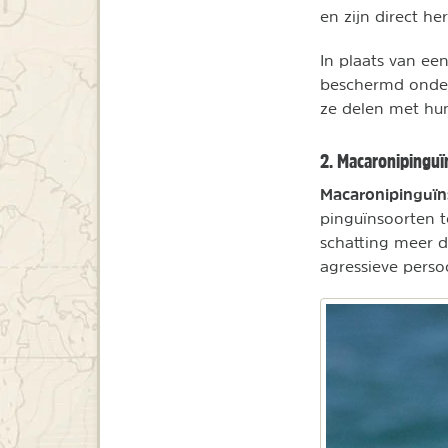
en zijn direct he
In plaats van ee
beschermd onder 
ze delen met hun
2. Macaronipinguï
Macaronipinguïn
pinguïnsoorten t
schatting meer d
agressieve perso