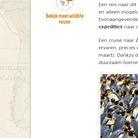
Een reis naar di
en alleen mogelij
Bekijk meer wildlife
toonaangevende a
reizen
expedities
naar d
Een cruise naar Z
ervaren, precies
maart). Dankzij 
duurzaam toerism