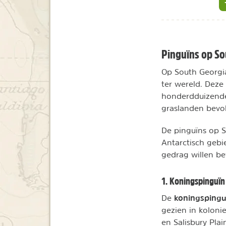
Pinguïns op So
Op South Georgi
ter wereld. Deze 
honderdduizende
graslanden bevo
De pinguïns op S
Antarctisch gebi
gedrag willen b
1. Koningspinguïn
koningsping
De
gezien in koloni
en Salisbury Pla