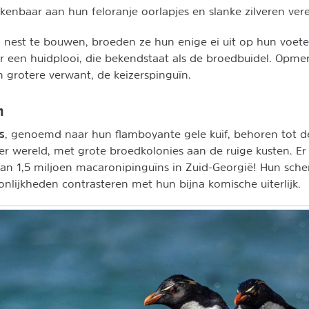
rkenbaar aan hun feloranje oorlapjes en slanke zilveren ver
n nest te bouwen, broeden ze hun enige ei uit op hun voete
een huidplooi, die bekendstaat als de broedbuidel. Opmer
 grotere verwant, de keizerspinguïn.
n
s
, genoemd naar hun flamboyante gele kuif, behoren tot de
er wereld, met grote broedkolonies aan de ruige kusten. Er 
an 1,5 miljoen macaronipinguïns in Zuid-Georgië! Hun sche
onlijkheden contrasteren met hun bijna komische uiterlijk.