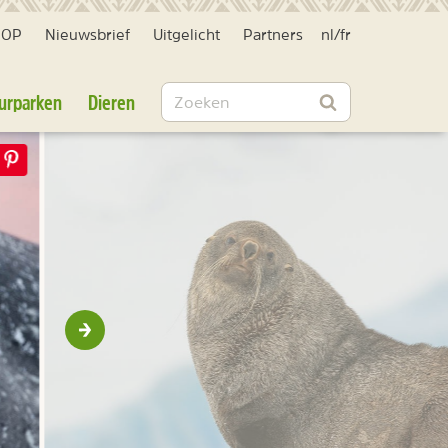
HOP
Nieuwsbrief
Uitgelicht
Partners
nl
/
fr
Zoeken
urparken
Dieren
Zoeken
Volgende