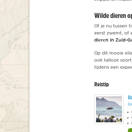
Wilde dieren o
Of je nu tussen 
eerst zwemt, of 
dieren in Zuid-G
Op dit mooie eila
ook talloze soort
tijdens een exped
Reistip
Oc
Gr