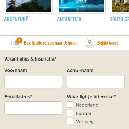
ARGENTINIË
ANTARCTICA
SOUTH G
number_of_trips:
8
Bekijk alle reizen naar Ushuaia
Bekijk kaart
Vakantietips & Inspiratie?
Voornaam
Achternaam
E-mailadres*
Waar ligt je interesse?
Nederland
Europa
Ver weg