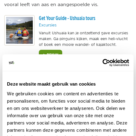
vooral leeft van aas en aangespoelde vis.
Get Your Guide - Ushuaia tours
Excursies
Vanuit Ushuaia kan je ontzettend gave excursies
maken. Ga pinguins kijken, maak een heli-vlucht
of boek een mooie wandel- of kajaktocht.
BEKIJK
3. Laguna Esmeralda
Deze website maakt gebruik van cookies
Vanaf Ushuaia kan je een leuke excursie maken naar de
We gebruiken cookies om content en advertenties te
Laguna Esmeralda, een gletsjermeer. Op het busplein
personaliseren, om functies voor social media te bieden
neem je voor ca. 200 pesos al een busje naar het
en om ons websiteverkeer te analyseren. Ook delen we
startpunt van een wandeling rond het meer. De
informatie over uw gebruik van onze site met onze
Emeraldlagune is zeker een van de mooiste plekken bij
partners voor social media, adverteren en analyse. Deze
Ushuaia; het meer is een oase van rust.
partners kunnen deze gegevens combineren met andere