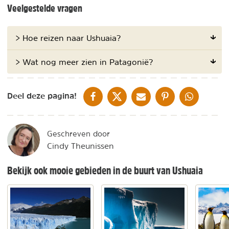
Veelgestelde vragen
> Hoe reizen naar Ushuaia?
> Wat nog meer zien in Patagonië?
DELEN OP FACEBOOK
DELEN OP X
DELEN VIA DE MAIL
DELEN OP PINTEREST
DELEN OP WH
Deel deze pagina!
Geschreven door
Cindy Theunissen
Bekijk ook mooie gebieden in de buurt van Ushuaia