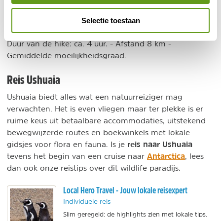
bij de voet van de gletsjer. Je doorkruist een bos van
dode bomen, wat mooie foto's oplevert. Onderweg zie
Selectie toestaan
je diverse beverdammen.
Duur van de hike: ca. 4 uur. - Afstand 8 km -
Gemiddelde moeilijkheidsgraad.
Reis Ushuaia
Ushuaia biedt alles wat een natuurreiziger mag
verwachten. Het is even vliegen maar ter plekke is er
ruime keus uit betaalbare accommodaties, uitstekend
bewegwijzerde routes en boekwinkels met lokale
reis naar Ushuaia
gidsjes voor flora en fauna. Is je
Antarctica
tevens het begin van een cruise naar
, lees
dan ook onze reistips over dit wildlife paradijs.
Local Hero Travel - Jouw lokale reisexpert
Individuele reis
Slim geregeld: de highlights zien met lokale tips.