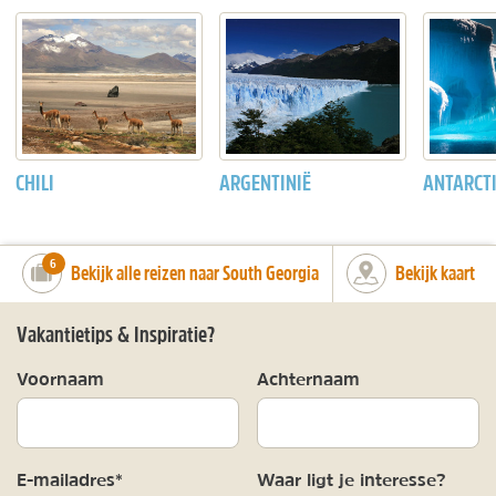
CHILI
ARGENTINIË
ANTARCT
number_of_trips:
6
Bekijk alle reizen naar South Georgia
Bekijk kaart
Vakantietips & Inspiratie?
Voornaam
Achternaam
E-mailadres*
Waar ligt je interesse?