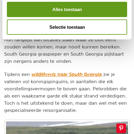
zich in de buurt bevindt.
Alles toestaan
Wilde dieren
Selectie toestaan
South Georgia
Veel natuurreizigers hebben
hoog op
hun ranglijst van locaties staan waar ze ooit eens
zouden willen komen, maar nooit kunnen bereiken.
South Georgia graspieper en South Georgia pijlstaart
zijn nergens anders te vinden.
wildlifereis naar South Georgia
Tijdens een
zie je
valleien vol koningspinguïns, in aantallen die elk
voorstellingsvermogen te boven gaan. Pelsrobben die
als een waakzame garde elk stukje strand verdedigen.
Toch is het uitstekend te doen, maar dan wel met een
gespecialiseerde reisorganisatie.