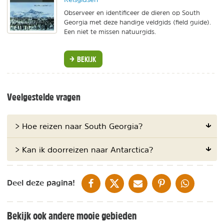
Observeer en identificeer de dieren op South
Georgia met deze handige veldgids (field guide).
Een niet te missen natuurgids.
BEKIJK
Veelgestelde vragen
> Hoe reizen naar South Georgia?
> Kan ik doorreizen naar Antarctica?
DELEN OP FACEBOOK
DELEN OP X
DELEN VIA DE MAIL
DELEN OP PINTEREST
DELEN OP WH
Deel deze pagina!
Bekijk ook andere mooie gebieden