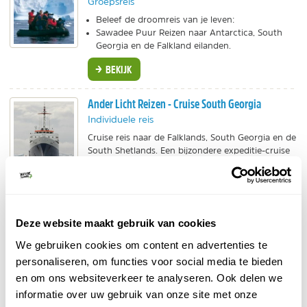
Groepsreis
Beleef de droomreis van je leven:
Sawadee Puur Reizen naar Antarctica, South
Georgia en de Falkland eilanden.
BEKIJK
Ander Licht Reizen - Cruise South Georgia
Individuele reis
Cruise reis naar de Falklands, South Georgia en de
South Shetlands. Een bijzondere expeditie-cruise
op basis van vol pension.
BEKIJK
Deze website maakt gebruik van cookies
3. Prion Island
We gebruiken cookies om content en advertenties te
personaliseren, om functies voor social media te bieden
Dit eiland biedt reuzenalbatrossen, helaas bewaakt
en om ons websiteverkeer te analyseren. Ook delen we
door bijtgrage mannelijke pelsrobben. Dankzij een
informatie over uw gebruik van onze site met onze
plankier zijn ze toch goed te benaderen door de