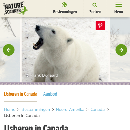
Ga
naar
Bestemmingen
Zoeken
Menu
content
Bestemmingen
IJsberen in Canada
Overnachten
Activiteiten
rige
Vol
Natuurparken
Dieren
© Frank Bogaard
DEALS
SHOP
Huidige pagina
IJsberen in Canada
Aanbod
Nieuwsbrief
Uitgelicht
Partners
/
nl
fr
Home
>
Bestemmingen
>
Noord-Amerika
>
Canada
>
IJsberen in Canada
IJsberen in Canada