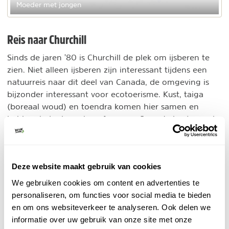
Moeder met jongen
Reis naar Churchill
Sinds de jaren '80 is Churchill de plek om ijsberen te
zien. Niet alleen ijsberen zijn interessant tijdens een
natuurreis naar dit deel van Canada, de omgeving is
bijzonder interessant voor ecotoerisme. Kust, taiga
(boreaal woud) en toendra komen hier samen en
hebben ieder hun eigen fauna en flora. Je kunt er ook
andere bijzondere dieren zien.
Beluga's
Deze website maakt gebruik van cookies
In de zomer heeft het gebied een andere toeristische
We gebruiken cookies om content en advertenties te
natuurattractie. In juli en augustus komen ieder jaar
personaliseren, om functies voor social media te bieden
duizenden belugawalvissen om te kalveren in het
en om ons websiteverkeer te analyseren. Ook delen we
warme(re) water van de Churchill rivier.
informatie over uw gebruik van onze site met onze