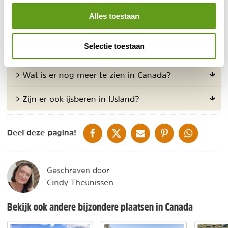
Alles toestaan
Veelgestelde vragen
Selectie toestaan
> Hoe regel ik een ijsberenreis naar Canada?
> Wat is er nog meer te zien in Canada?
> Zijn er ook ijsberen in IJsland?
DELEN OP FACEBOOK
DELEN OP X
DELEN VIA DE MAIL
DELEN OP PINTEREST
DELEN OP WH
Deel deze pagina!
Geschreven door
Cindy Theunissen
Bekijk ook andere bijzondere plaatsen in Canada