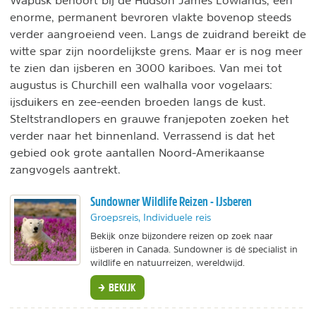
Wapusk behoort bij de Hudson James Lowlands, een
enorme, permanent bevroren vlakte bovenop steeds
verder aangroeiend veen. Langs de zuidrand bereikt de
witte spar zijn noordelijkste grens. Maar er is nog meer
te zien dan ijsberen en 3000 kariboes. Van mei tot
augustus is Churchill een walhalla voor vogelaars:
ijsduikers en zee-eenden broeden langs de kust.
Steltstrandlopers en grauwe franjepoten zoeken het
verder naar het binnenland. Verrassend is dat het
gebied ook grote aantallen Noord-Amerikaanse
zangvogels aantrekt.
Sundowner Wildlife Reizen - IJsberen
Groepsreis, Individuele reis
Bekijk onze bijzondere reizen op zoek naar
ijsberen in Canada. Sundowner is dé specialist in
wildlife en natuurreizen, wereldwijd.
BEKIJK