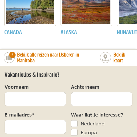
CANADA
ALASKA
NUNAVUT
Bekijk alle reizen naar IJsberen in
Bekijk
number_of_trips:
6
Manitoba
kaart
Vakantietips & Inspiratie?
Voornaam
Achternaam
E-mailadres*
Waar ligt je interesse?
Nederland
Europa