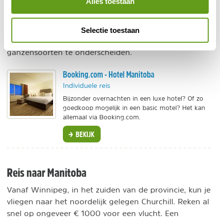
Alles toestaan
watervogels is in deze tijd Whitewater Lake in het
westen van Manitoba een uitgelezen locatie. Platforms,
vogelkijkhutten en informatieve borden helpen de
Selectie toestaan
bezoeker om de verschillende eenden, zwanen en
ganzensoorten te onderscheiden.
Booking.com - Hotel Manitoba
Individuele reis
Bijzonder overnachten in een luxe hotel? Of zo
goedkoop mogelijk in een basic motel? Het kan
allemaal via Booking.com.
BEKIJK
Reis naar Manitoba
Vanaf Winnipeg, in het zuiden van de provincie, kun je
vliegen naar het noordelijk gelegen Churchill. Reken al
snel op ongeveer € 1000 voor een vlucht. Een