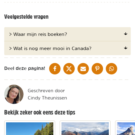
Veelgestelde vragen
> Waar mijn reis boeken?
> Wat is nog meer mooi in Canada?
DELEN OP FACEBOOK
DELEN OP X
DELEN VIA DE MAIL
DELEN OP PINTEREST
DELEN OP WH
Deel deze pagina!
Geschreven door
Cindy Theunissen
Bekijk zeker ook eens deze tips