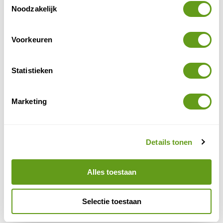
Noodzakelijk
Voorkeuren
Natuur Nunavik
Statistieken
Iets noordelijker liggen de Kugluk Bloody Falls.
Marketing
Vernoemd naar een dramatische verlopen botsing
tussen Inuit en Deense soldaten is het nu vooral een
fantastisch mooi gebied met stroomversnelling en
Nunavut
Details tonen
watervallen. Midden in
ligt Fossil Creek Trail.
Een gebied waar je in een tijdmachine stapt en
uitkomt in het Ordovicium, 450 millioen jaar geleden.
Alles toestaan
Landdieren waren er nog niet en machtige trilobieten
en beenvissen leefden in de wereldzeeën.
Selectie toestaan
Reizen naar Nunavut en Nunavik