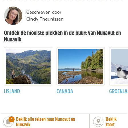
Geschreven door
Cindy Theunissen
Ontdek de mooiste plekken in de buurt van Nunavut en
Nunavik
IJSLAND
CANADA
GROENLA
Bekijk alle reizen naar Nunavut en
Bekijk
number_of_trips:
1
Nunavik
kaart