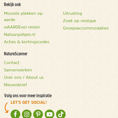
Bekijk ook
Mooiste plekken op
Uitrusting
aarde
Zoek op reistype
wAARDEvol reizen
Groepsaccommodaties
Natuurgidsjes.nl
Acties & kortingscodes
NatureScanner
Contact
Samenwerken
Over ons / About us
Nieuwsbrief
Volg ons voor meer inspiratie
LET'S GET SOCIAL!
NATURESCANNER OP FACEBOOK
NATURESCANNER OP INSTAGRAM
NATURESCANNER OP PINTEREST
NATURESCANNER OP YOUTUBE
NATURESCANNER OP TIKTOK