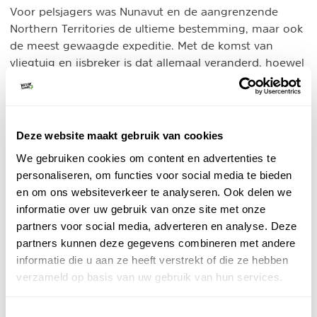
Voor pelsjagers was Nunavut en de aangrenzende
Northern Territories de ultieme bestemming, maar ook
de meest gewaagde expeditie. Met de komst van
vliegtuig en ijsbreker is dat allemaal veranderd, hoewel
de sfeer van lang geleden nog boven de Coppermine
River hangt. Net boven de Poolcirkel maar toch nog
omzoomd met bonzai berkjes en sparren. Om boven
de bomen uit te kijken is even opstaan voldoende.
Deze website maakt gebruik van cookies
Alleen de kleine gemeenschap van Kugluktuk komt in
We gebruiken cookies om content en advertenties te
dit gebied om te jagen op veelvraat, muskusos en
personaliseren, om functies voor social media te bieden
kariboe.
en om ons websiteverkeer te analyseren. Ook delen we
informatie over uw gebruik van onze site met onze
partners voor social media, adverteren en analyse. Deze
partners kunnen deze gegevens combineren met andere
informatie die u aan ze heeft verstrekt of die ze hebben
verzameld op basis van uw gebruik van hun services.
Toestemmingsselectie