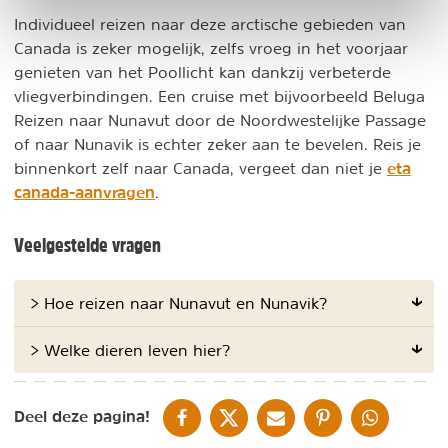
Individueel reizen naar deze arctische gebieden van
Canada is zeker mogelijk, zelfs vroeg in het voorjaar
genieten van het Poollicht kan dankzij verbeterde
vliegverbindingen. Een cruise met bijvoorbeeld Beluga
Reizen naar Nunavut door de Noordwestelijke Passage
of naar Nunavik is echter zeker aan te bevelen. Reis je
eta
binnenkort zelf naar Canada, vergeet dan niet je
canada-aanvragen
.
Veelgestelde vragen
> Hoe reizen naar Nunavut en Nunavik?
> Welke dieren leven hier?
DELEN OP FACEBOOK
DELEN OP X
DELEN VIA DE MAIL
DELEN OP PINTEREST
DELEN OP WH
Deel deze pagina!