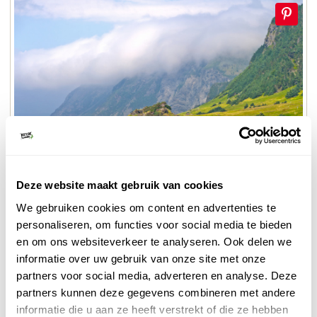
Deze website maakt gebruik van cookies
Gros Morne NP
We gebruiken cookies om content en advertenties te
personaliseren, om functies voor social media te bieden
en om ons websiteverkeer te analyseren. Ook delen we
Hellingen begroeid met knoestige sparren en berken
informatie over uw gebruik van onze site met onze
en diepe valleien nodigen uit tot lange wandelingen,
partners voor social media, adverteren en analyse. Deze
maar reken op veel oponthoud vanwege voortdurend
partners kunnen deze gegevens combineren met andere
nieuwe vergezichten. Elanden zijn er geïntroduceerd
informatie die u aan ze heeft verstrekt of die ze hebben
maar het andere wild is in de laatste ijstijd vanuit het