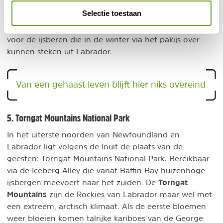
staat om te overleven dankzij bladeren waarmee
Selectie toestaan
insecten levend verslonden konden worden. Voor
toeristen is de plant niet gevaarlijk maar dat geldt wel
voor de ijsberen die in de winter via het pakijs over
kunnen steken uit Labrador.
Van een gehaast leven blijft hier niks overeind
5. Torngat Mountains National Park
In het uiterste noorden van Newfoundland en
Labrador ligt volgens de Inuit de plaats van de
geesten: Torngat Mountains National Park. Bereikbaar
via de Iceberg Alley die vanaf Baffin Bay huizenhoge
Torngat
ijsbergen meevoert naar het zuiden. De
Mountains
zijn de Rockies van Labrador maar wel met
een extreem, arctisch klimaat. Als de eerste bloemen
weer bloeien komen talrijke kariboes van de George