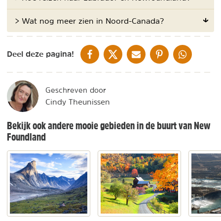
> Wat nog meer zien in Noord-Canada?
DELEN OP FACEBOOK
DELEN OP X
DELEN VIA DE MAIL
DELEN OP PINTEREST
DELEN OP WH
Deel deze pagina!
Geschreven door
Cindy Theunissen
Bekijk ook andere mooie gebieden in de buurt van New
Foundland