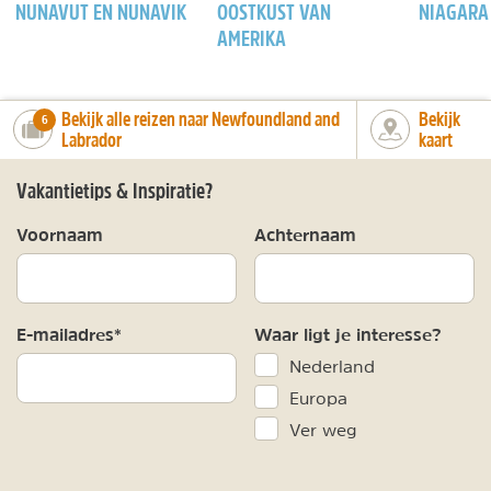
NUNAVUT EN NUNAVIK
OOSTKUST VAN
NIAGARA
AMERIKA
Bekijk alle reizen naar Newfoundland and
Bekijk
number_of_trips:
6
Labrador
kaart
Vakantietips & Inspiratie?
Voornaam
Achternaam
E-mailadres*
Waar ligt je interesse?
Nederland
Europa
Ver weg