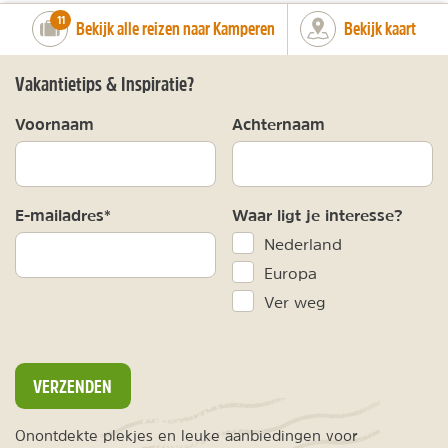
number_of_trips:
11
Bekijk alle reizen naar Kamperen
Bekijk kaart
Vakantietips & Inspiratie?
Voornaam
Achternaam
E-mailadres*
Waar ligt je interesse?
Nederland
Europa
Ver weg
VERZENDEN
Onontdekte plekjes en leuke aanbiedingen voor