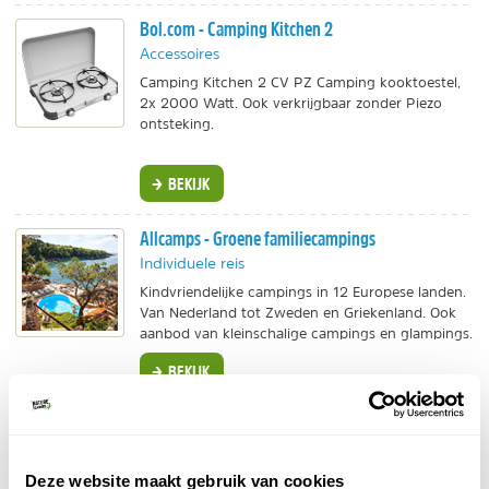
Bol.com - Camping Kitchen 2
Accessoires
Camping Kitchen 2 CV PZ Camping kooktoestel,
2x 2000 Watt. Ook verkrijgbaar zonder Piezo
ontsteking.
BEKIJK
Allcamps - Groene familiecampings
Individuele reis
Kindvriendelijke campings in 12 Europese landen.
Van Nederland tot Zweden en Griekenland. Ook
aanbod van kleinschalige campings en glampings.
BEKIJK
Glamping La Ferme - Bell tent met Hot tub
Bijzonder overnachten
Deze website maakt gebruik van cookies
Bijzonder kamperen in West-Vlaanderen.