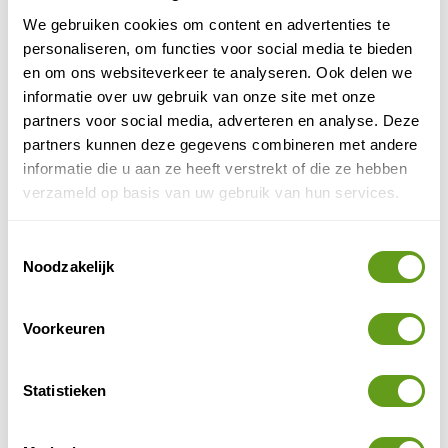
Midden in het maïsveld ligt een glamping met
We gebruiken cookies om content en advertenties te
hottub.
personaliseren, om functies voor social media te bieden
De hond mag mee.
en om ons websiteverkeer te analyseren. Ook delen we
BEKIJK
informatie over uw gebruik van onze site met onze
partners voor social media, adverteren en analyse. Deze
VISITWallonia - Campings
partners kunnen deze gegevens combineren met andere
Bekijk een overzicht van alle campings
informatie die u aan ze heeft verstrekt of die ze hebben
Knus bij het water of midden in het bos
verzameld op basis van uw gebruik van hun services.
Eigen tent, camper of caravan
BEKIJK
Toestemmingsselectie
Noodzakelijk
CamperDays
Individuele reis
Voorkeuren
Camperverhuur.
Wereldwijde keuze.
Meer dan 150 partners.
Statistieken
BEKIJK