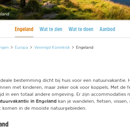
eland
Huidige pagina
Engeland
Wat te zien
Wat te doen
Aanbod
ngen
>
Europa
>
Verenigd Koninkrijk
>
Engeland
ideale bestemming dicht bij huis voor een natuurvakantie. H
nnen met kinderen, maar zeker ook voor koppels. Met de fe
ijd in een totaal andere omgeving. Er zijn accommodaties 
atuurvakantie in Engeland
kan je wandelen, fietsen, vissen
st komen in de mooiste natuurgebieden.
land