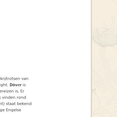
krijtrotsen van
Dover
Wight.
is
reizen is. Er
s vinden rond
t) staat bekend
ige Engelse