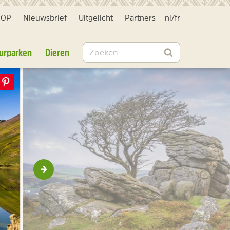
HOP
Nieuwsbrief
Uitgelicht
Partners
nl
/
fr
Zoeken
urparken
Dieren
Zoeken
Volgende