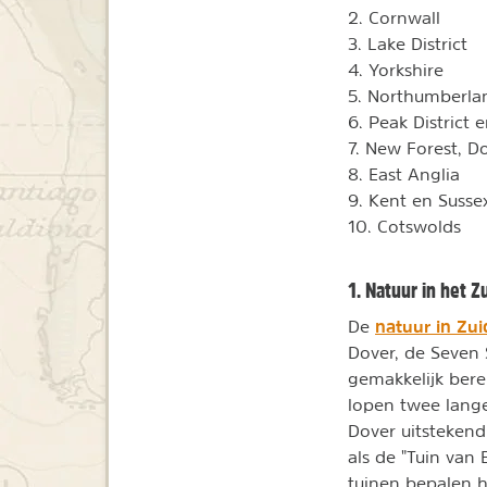
2. Cornwall
3. Lake District
4. Yorkshire
5. Northumberla
6. Peak District 
7. New Forest, Do
8. East Anglia
9. Kent en Susse
10. Cotswolds
1. Natuur in het Z
natuur in Zu
De
Dover, de Seven S
gemakkelijk bere
lopen twee lang
Dover uitstekend
als de "Tuin van
tuinen bepalen h