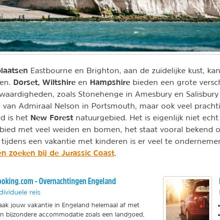
laatsen
Eastbourne en Brighton, aan de zuidelijke kust, kan
Dorset, Wiltshire
Hampshire
den.
en
bieden een grote versc
swaardigheden, zoals Stonehenge in Amesbury en Salisbury
 van Admiraal Nelson in Portsmouth, maar ook veel prachti
New Forest
d is het
natuurgebied. Het is eigenlijk niet ech
bied met veel weiden en bomen, het staat vooral bekend o
 tijdens een vakantie met kinderen is er veel te ondernemen
en zoeken bij de Jurassic Coast
.
oking.com - Overnachtingen Engeland
dividuele reis
ak jouw vakantie in Engeland helemaal af met
n bijzondere accommodatie zoals een landgoed,