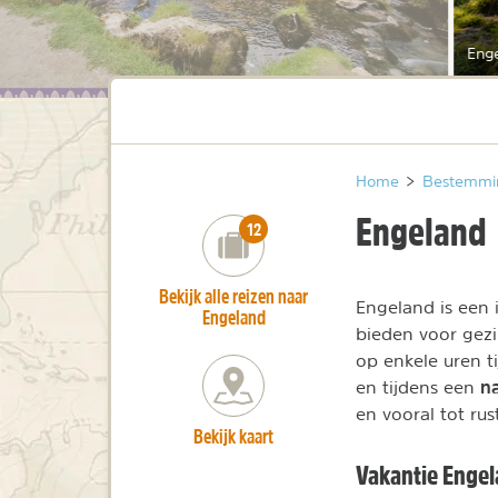
Eng
Home
>
Bestemmi
Engeland
number_of_trips:
12
Bekijk alle reizen naar
Engeland is een 
Engeland
bieden voor gezi
op enkele uren t
n
en tijdens een
en vooral tot ru
Bekijk kaart
Vakantie Enge