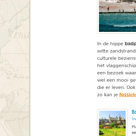
badp
In de hippe
witte zandstran
culturele bezien
het vlaggenschip
een bezoek waar
wel een mooi ge
die er leven. Ook
fossiel
zo kan je
Bo
In
Ma
ee