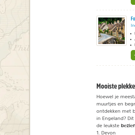
Fo
In
Mooiste plekke
Hoewel je meest
muurtjes en begr
ontdekken met b
in Engeland? Dit
bezie
de leukste
1. Devon