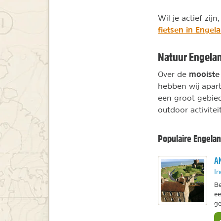
Wil je actief zij
fietsen in Engel
Natuur Engela
mooiste
Over de
hebben wij apart
een groot gebied
outdoor activitei
Populaire Engelan
AN
In
Be
ee
ge