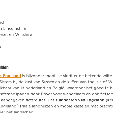
nd
en Lincolnshire
rset en Wiltshire
x
uiden
id-Engeland
is bijzonder mooi. Je vindt er de bekende witte 
isters bij de kust van Sussex en de kliffen van the Isle of 
ikbaar vanuit Nederland en België, waardoor het goed te be
eafstandspaden door Dover voor wandelaars en ook fietser
zuidoosten van Engeland
 aangegeven fietsroutes. Het
(Ken
 Engeland": fraaie landhuizen en mooie kastelen met pracht
ier het landschap.