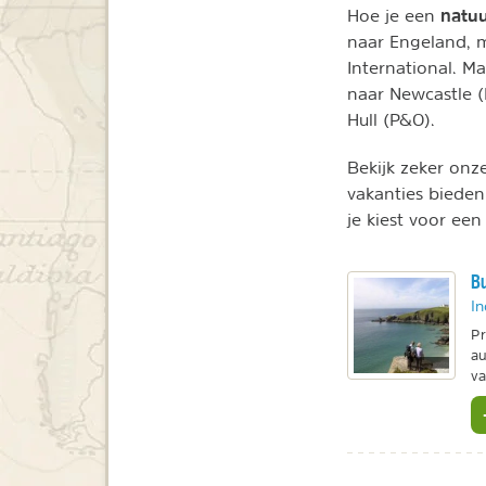
natuu
Hoe je een
naar Engeland, m
International. M
naar Newcastle 
Hull (P&O).
Bekijk zeker onze
vakanties bieden,
je kiest voor ee
Bu
In
Pr
au
va