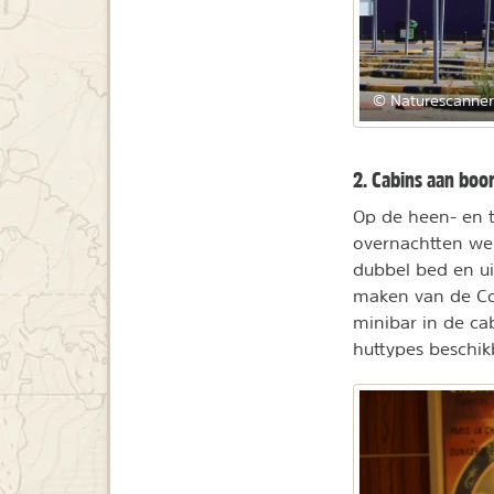
© Naturescanner
2. Cabins aan boo
Op de heen- en t
overnachtten w
dubbel bed en u
maken van de Co
minibar in de ca
huttypes beschik