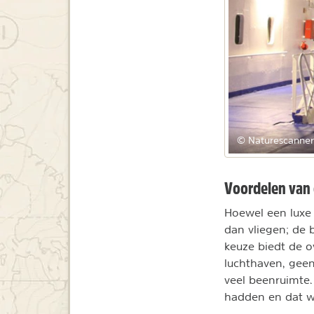
© Naturescanner
Voordelen van 
Hoewel een luxe c
dan vliegen; de 
keuze biedt de o
luchthaven, gee
veel beenruimte.
hadden en dat w