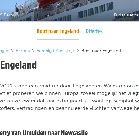
S Ferry
© Naturesca
Huidige pagina
Boot naar Engeland
Offertes
ngen
>
Europa
>
Verenigd Koninkrijk
>
Boot naar Engeland
 Engeland
 2022 stond een roadtrip door Engeland en Wales op onze 
tief proberen we binnen Europa zoveel mogelijk het vliegt
ze keuze kwam dat jaar extra goed uit, want op Schiphol wa
offers, vertragingen en geannuleerde vluchten vanwege he
.
ferry van IJmuiden naar Newcastle