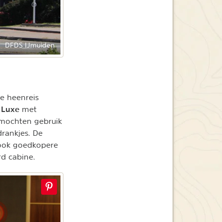
DFDS IJmuiden
e heenreis
 Luxe
met
 mochten gebruik
rankjes. De
 ook goedkopere
d cabine.