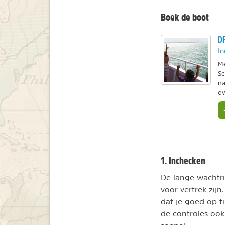
Boek de boot
DF
In
Me
Sc
na
ov
1. Inchecken
De lange wachtrij
voor vertrek zijn
dat je goed op ti
de controles ook