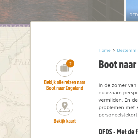
DFD
Home
>
Bestemmi
Boot naar
number_of_trips:
2
Bekijk alle reizen naar
In de zomer van
Boot naar Engeland
duurzaam perspec
vermijden. En de
problemen met k
personeelstekort
Bekijk kaart
DFDS - Met de 