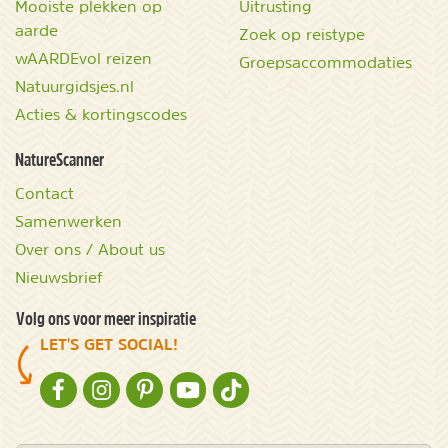
Mooiste plekken op
Uitrusting
aarde
Zoek op reistype
wAARDEvol reizen
Groepsaccommodaties
Natuurgidsjes.nl
Acties & kortingscodes
NatureScanner
Contact
Samenwerken
Over ons / About us
Nieuwsbrief
Volg ons voor meer inspiratie
LET'S GET SOCIAL!
NATURESCANNER OP FACEBOOK
NATURESCANNER OP INSTAGRAM
NATURESCANNER OP PINTEREST
NATURESCANNER OP YOUTUBE
NATURESCANNER OP TIKTOK