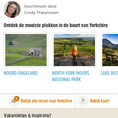
Geschreven door
Cindy Theunissen
Ontdek de mooiste plekken in de buurt van Yorkshire
NOORD-ENGELAND
NORTH YORK MOORS
LAKE DIS
NATIONAL PARK
number_of_trips:
6
Bekijk alle reizen naar Yorkshire
Bekijk kaart
Vakantietips & Inspiratie?