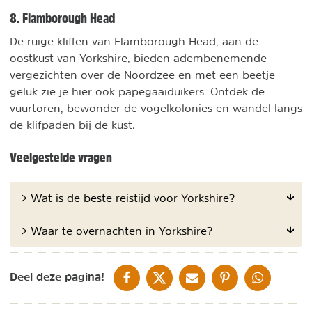
8. Flamborough Head
De ruige kliffen van Flamborough Head, aan de
oostkust van Yorkshire, bieden adembenemende
vergezichten over de Noordzee en met een beetje
geluk zie je hier ook papegaaiduikers. Ontdek de
vuurtoren, bewonder de vogelkolonies en wandel langs
de klifpaden bij de kust.
Veelgestelde vragen
> Wat is de beste reistijd voor Yorkshire?
> Waar te overnachten in Yorkshire?
DELEN OP FACEBOOK
DELEN OP X
DELEN VIA DE MAIL
DELEN OP PINTEREST
DELEN OP WH
Deel deze pagina!