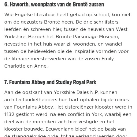
6. Haworth, woonplaats van de Brontë zussen
Wie Engelse literatuur heeft gehad op school, kon niet
om de gezusters Brontë heen. De drie schrijfsters
leefden én schreven hier, tussen de heuvels van West
Yorkshire. Bezoek het Brontë Parsonage Museum,
gevestigd in het huis waar zij woonden, en wandel
tussen de heidevelden die de inspiratie vormden voor
de literaire meesterwerken van de zussen Emily,
Charlotte en Anne.
7. Fountains Abbey and Studley Royal Park
Aan de oostkant van Yorkshire Dales N.P. kunnen
architectuurliefhebbers hun hart ophalen bij de ruïnes
van Fountains Abbey. Het cisterciënzer klooster werd in
1132 gesticht werd, na een conflict in York, waarbij een
deel van de monniken zich hier vestigde en het
klooster bouwde. Eeuwenlang bleef het de basis van
de strenggelovige orde, tot ze verjaagd werden door