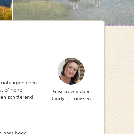
e natuurgebieden
latief hoge
Geschreven door
en schitterend
Cindy Theunissen
m haar hoge