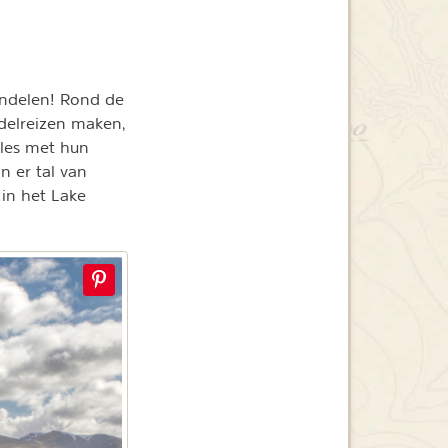
andelen! Rond de
delreizen maken,
ales met hun
n er tal van
in het Lake