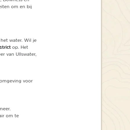
eiten om en bij
et water. Wil je
trict
op. Het
r van Ullswater,
e omgeving voor
meer.
air om te