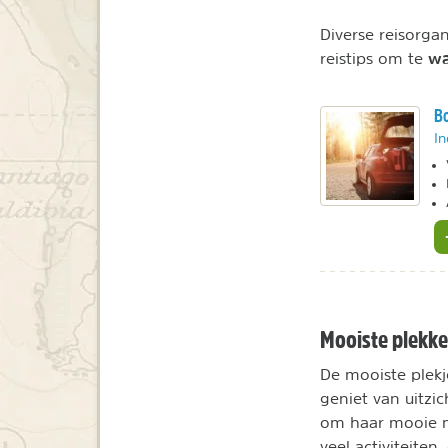
Diverse reisorgan
wa
reistips om te
Bo
In
Mooiste plekken
De mooiste plekj
geniet van uitzi
om haar mooie me
veel activiteite