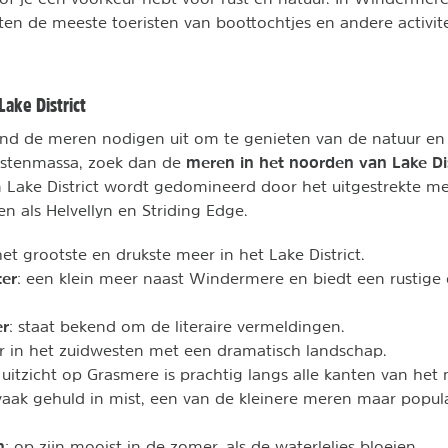
en de meeste toeristen van boottochtjes en andere activit
Lake District
d de meren nodigen uit om te genieten van de natuur en h
meren in het noorden van Lake Dis
istenmassa, zoek dan de
Lake District wordt gedomineerd door het uitgestrekte mee
 als Helvellyn en Striding Edge.
het grootste en drukste meer in het Lake District.
ter
: een klein meer naast Windermere en biedt een rustig
er
: staat bekend om de literaire vermeldingen.
r in het zuidwesten met een dramatisch landschap.
t uitzicht op Grasmere is prachtig langs alle kanten van het 
 vaak gehuld in mist, een van de kleinere meren maar popul
n
: op zijn mooist in de zomer, als de waterlelies bloeien.