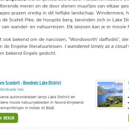
itterende meren en de door stenen muurtjes van elkaar ge
pjes grazen vredig in dit lieflijke landschap. Windermere, 
 de Scafell Pike, de hoogste berg, bevinden zich in Lake Dis
 van wandel- en natuurreizen. Elk seizoen kan je er mooie 
at ook bekend om de narcissen, "Wordsworth' daffodils", die 
n de Engelse literatuurlessen.
I wandered lonely as a cloud
en bekend Engels gedicht.
ro Scanbrit - Rondreis Lake District
dividuele reis
verse autorondreizen langs Lake District en
dere mooie natuurgebieden in Noord-Engeland.
ernachtingen in hotels of B&B.
BEKIJK