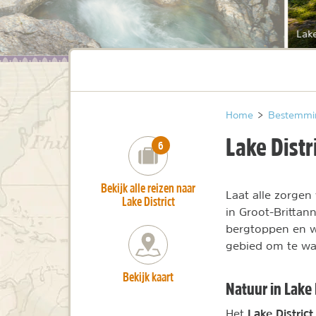
Lake
Home
>
Bestemmi
Lake Distr
number_of_trips:
6
Bekijk alle reizen naar
Laat alle zorgen
Lake District
in Groot-Brittann
bergtoppen en wo
gebied om te wa
Bekijk kaart
Natuur in Lake 
Lake Distric
Het