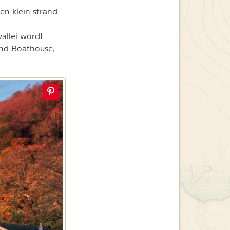
een klein strand
vallei wordt
and Boathouse,