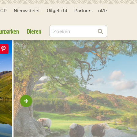
HOP
Nieuwsbrief
Uitgelicht
Partners
nl
/
fr
Zoeken
urparken
Dieren
Zoeken
Volgende