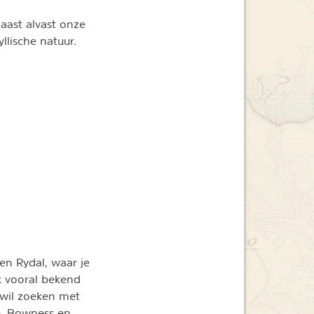
naast alvast onze
llische natuur.
en Rydal, waar je
jk vooral bekend
 wil zoeken met
re, Bowness en