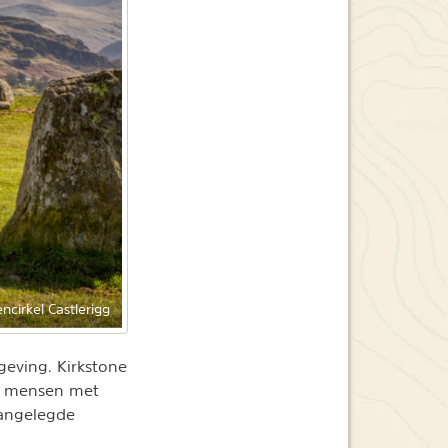
ncirkel Castlerigg
geving. Kirkstone
 en mensen met
aangelegde