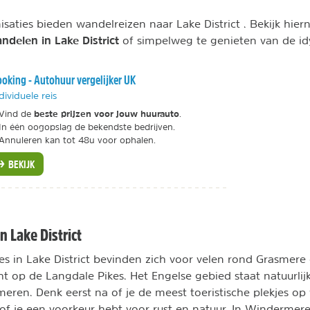
isaties bieden wandelreizen naar Lake District . Bekijk hier
ndelen in Lake District
of simpelweg te genieten van de idy
oking - Autohuur vergelijker UK
dividuele reis
beste prijzen voor jouw huurauto
Vind de
.
In één oogopslag de bekendste bedrijven.
Annuleren kan tot 48u voor ophalen.
BEKIJK
 Lake District
es in Lake District bevinden zich voor velen rond Grasmere 
cht op de Langdale Pikes. Het Engelse gebied staat natuurli
ren. Denk eerst na of je de meest toeristische plekjes op
n, of je een voorkeur hebt voor rust en natuur. In Winderme