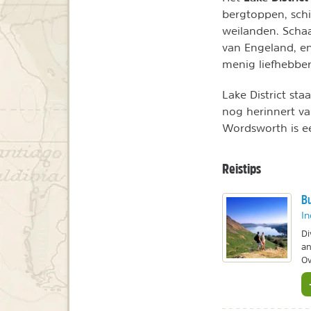
bergtoppen, sch
weilanden. Schaa
van Engeland, en
menig liefhebber
Lake District sta
nog herinnert va
Wordsworth is e
Reistips
Bu
In
Di
an
Ov