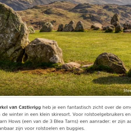
Stee
rkel van Castlerigg
heb je een fantastisch zicht over de om
n de winter in een klein skiresort. Voor rolstoelgebruikers
arn Hows (een van de 3 Blea Tarns) een aanrader: er zijn 
nbaar zijn voor rolstoelen en buggies.