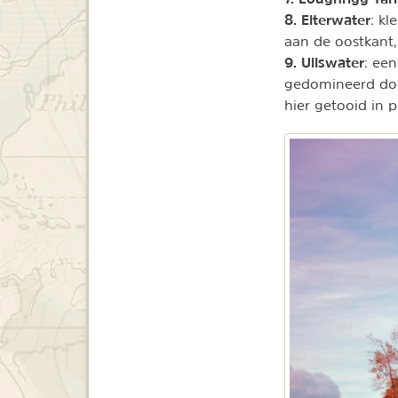
8. Elterwater
: kl
aan de oostkant, 
9. Ullswater
: een
gedomineerd door
hier getooid in p