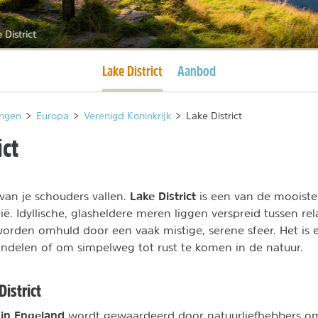
 District
Huidige pagina
Lake District
Aanbod
ngen
>
Europa
>
Verenigd Koninkrijk
>
Lake District
ict
Lake District
 van je schouders vallen.
is een van de mooist
ië. Idyllische, glasheldere meren liggen verspreid tussen re
rden omhuld door een vaak mistige, serene sfeer. Het is e
ndelen of om simpelweg tot rust te komen in de natuur.
District
t in Engeland
wordt gewaardeerd door natuurliefhebbers o