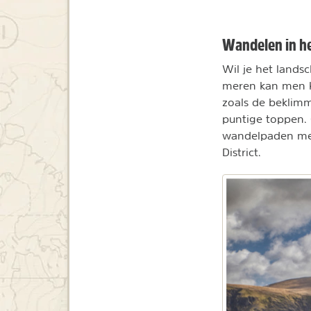
Wandelen in het
Wil je het lands
meren kan men k
zoals de beklimm
puntige toppen. 
wandelpaden met
District.