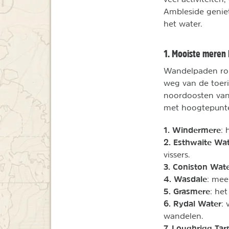
Ambleside geniet
het water.
1. Mooiste meren 
Wandelpaden ron
weg van de toer
noordoosten van 
met hoogtepunten
1. Windermere
: 
2. Esthwaite Wa
vissers.
3. Coniston Wat
4. Wasdale
: mee
5. Grasmere
: he
6. Rydal Water
:
wandelen.
7. Loughrigg Tar