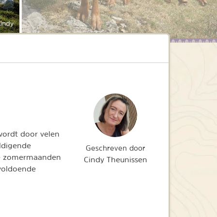
indy
wordt door velen
ldigende
Geschreven door
 de zomermaanden
Cindy Theunissen
 voldoende