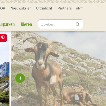
HOP
Nieuwsbrief
Uitgelicht
Partners
nl
/
fr
Zoeken
urparken
Dieren
Zoeken
Volgende