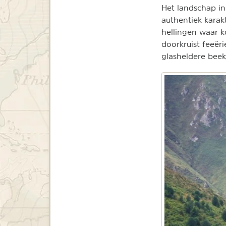
Het landschap i
authentiek karak
hellingen waar 
doorkruist feeër
glasheldere beek