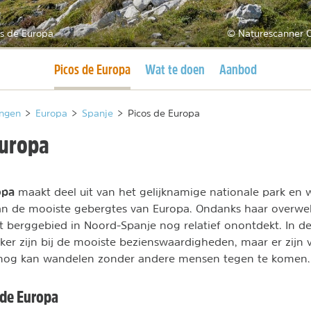
os de Europa
© Naturescanner C
Huidige pagina
Picos de Europa
Wat te doen
Aanbod
ngen
>
Europa
>
Spanje
>
Picos de Europa
Europa
opa
maakt deel uit van het gelijknamige nationale park en 
van de mooiste gebergtes van Europa. Ondanks haar overwe
it berggebied in Noord-Spanje nog relatief onontdekt. In
ker zijn bij de mooiste bezienswaardigheden, maar er zijn
 nog kan wandelen zonder andere mensen tegen te komen.
 de Europa