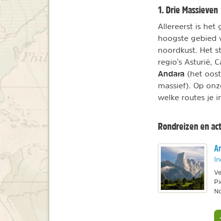
1. Drie Massieven
Allereerst is het
hoogste gebied v
noordkust. Het s
regio's Asturië, 
Andara
(het oost
massief). Op onz
welke routes je i
Rondreizen en act
Am
In
Ve
Pi
No