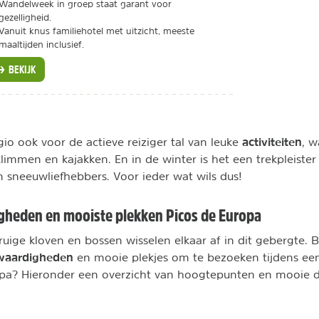
Wandelweek in groep staat garant voor
gezelligheid.
Vanuit knus familiehotel met uitzicht, meeste
maaltijden inclusief.
BEKIJK
activiteiten
gio ook voor de actieve reiziger tal van leuke
, 
klimmen en kajakken. En in de winter is het een trekpleister
n sneeuwliefhebbers. Voor ieder wat wils dus!
gheden en mooiste plekken Picos de Europa
 ruige kloven en bossen wisselen elkaar af in dit gebergte.
waardigheden
en mooie plekjes om te bezoeken tijdens een
opa? Hieronder een overzicht van hoogtepunten en mooie 