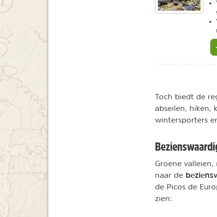
Toch biedt de re
abseilen, hiken, 
wintersporters e
Bezienswaardi
Groene valleien,
beziens
naar de
de Picos de Eur
zien: