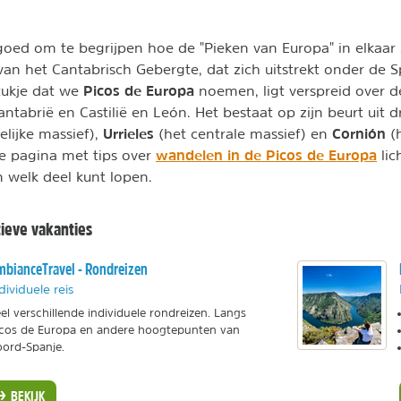
 goed om te begrijpen hoe de "Pieken van Europa" in elkaar z
an het Cantabrisch Gebergte, dat zich uitstrekt onder de 
Picos de Europa
tukje dat we
noemen, ligt verspreid over 
Cantabrië en Castilië en León. Het bestaat op zijn beurt uit 
Urrieles
Cornión
elijke massief),
(het centrale massief) en
(
wandelen in de Picos de Europa
e pagina met tips over
lic
n welk deel kunt lopen.
ieve vakanties
bianceTravel - Rondreizen
dividuele reis
el verschillende individuele rondreizen. Langs
cos de Europa en andere hoogtepunten van
ord-Spanje.
BEKIJK