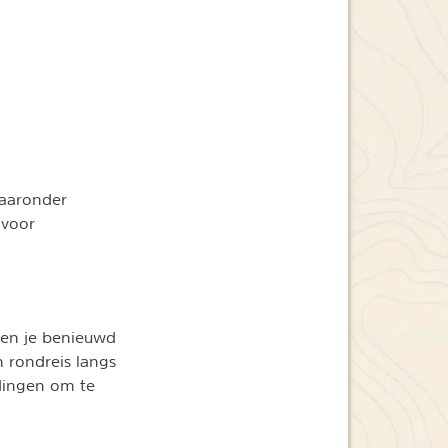
waaronder
 voor
 Ben je benieuwd
 rondreis langs
dingen om te