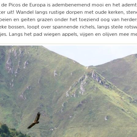
n de Picos de Europa is adembenemend mooi en het adem
ter uit! Wandel langs rustige dorpen met oude kerken, sten
koeien en geiten grazen onder het toeziend oog van herde
ieke bossen, loopt over spannende richels, langs steile rot
jes. Langs het pad wiegen appels, vijgen en olijven mee m