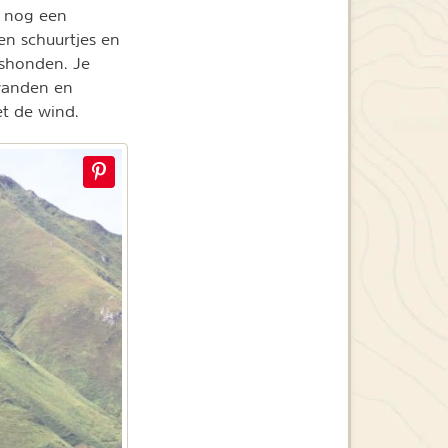
t nog een
en schuurtjes en
rshonden. Je
swanden en
et de wind.