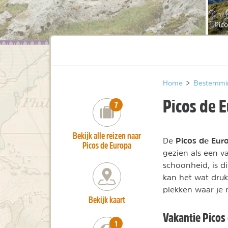
Pic
Home
>
Bestemmi
Picos de 
number_of_trips:
7
Bekijk alle reizen naar
Picos de Eur
De
Picos de Europa
gezien als een 
schoonheid, is d
kan het wat druk
plekken waar je
Bekijk kaart
Vakantie Picos
number_of_trips:
1