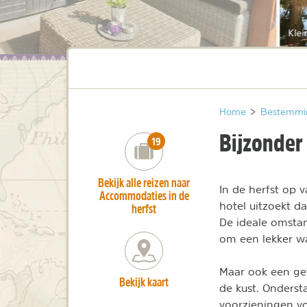
Klei
Home
>
Bestemmi
Bijzonder 
number_of_trips:
19
Bekijk alle reizen naar
In de herfst op v
Accommodaties in de
hotel uitzoekt da
herfst
De ideale omstan
om een lekker w
Maar ook een ge
Bekijk kaart
de kust. Onderst
voorzieningen vo