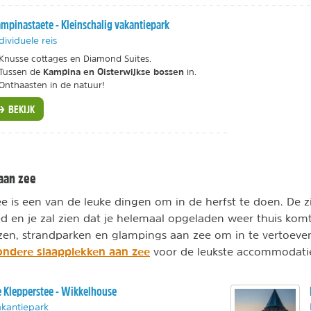
mpinastaete - Kleinschalig vakantiepark
dividuele reis
Knusse cottages en Diamond Suites.
Kampina en Oisterwijkse bossen
Tussen de
in.
Onthaasten in de natuur!
BEKIJK
aan zee
e is een van de leuke dingen om in de herfst te doen. De zi
oed en je zal zien dat je helemaal opgeladen weer thuis komt
en, strandparken en glampings aan zee om in te vertoeven
ondere slaapplekken aan zee
voor de leukste accommodati
 Klepperstee - Wikkelhouse
kantiepark