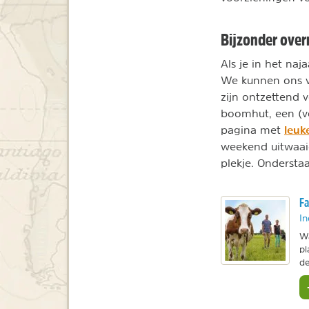
Bijzonder over
Als je in het naj
We kunnen ons vo
zijn ontzettend 
boomhut, een (ve
leuk
pagina met
weekend uitwaaien
plekje. Ondersta
Fa
In
Wa
pl
de