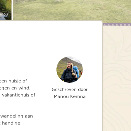
anou
een huisje of
regen en wind.
Geschreven door
 vakantiehuis of
Manou Kemna
n wandeling aan
t handige