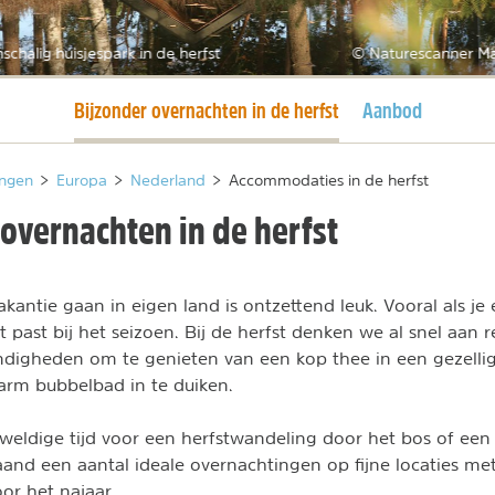
nschalig huisjespark in de herfst
© Naturescanner M
Huidige pagina
Bijzonder overnachten in de herfst
Aanbod
ngen
>
Europa
>
Nederland
>
Accommodaties in de herfst
overnachten in de herfst
akantie gaan in eigen land is ontzettend leuk. Vooral als je 
t past bij het seizoen. Bij de herfst denken we al snel aan 
digheden om te genieten van een kop thee in een gezellig
arm bubbelbad in te duiken.
weldige tijd voor een herfstwandeling door het bos of ee
aand een aantal ideale overnachtingen op fijne locaties me
or het najaar.