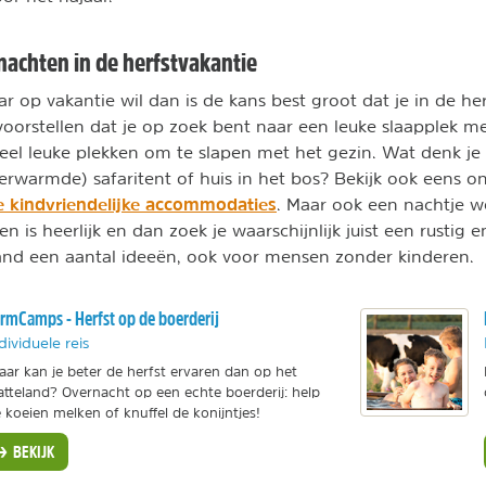
nachten in de herfstvakantie
aar op vakantie wil dan is de kans best groot dat je in de he
orstellen dat je op zoek bent naar een leuke slaapplek me
veel leuke plekken om te slapen met het gezin. Wat denk je
rwarmde) safaritent of huis in het bos? Bekijk ook eens on
e kindvriendelijke accommodaties
. Maar ook een nachtje w
 is heerlijk en dan zoek je waarschijnlijk juist een rustig e
and een aantal ideeën, ook voor mensen zonder kinderen.
rmCamps - Herfst op de boerderij
dividuele reis
ar kan je beter de herfst ervaren dan op het
atteland? Overnacht op een echte boerderij: help
 koeien melken of knuffel de konijntjes!
BEKIJK