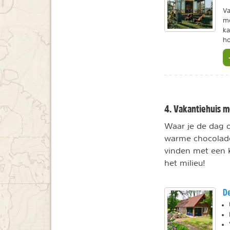
Va
me
ka
ho
4. Vakantiehuis 
Waar je de dag o
warme chocoladem
vinden met een ka
het milieu!
De