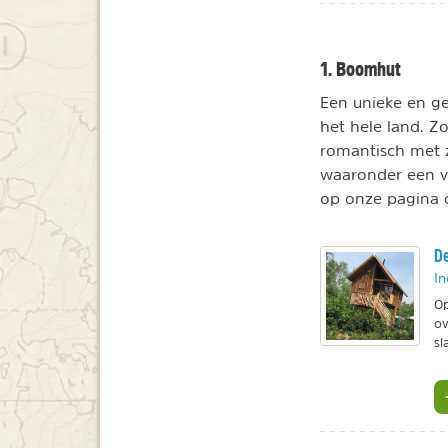
1. Boomhut
Een unieke en ge
het hele land. Z
romantisch met z
waaronder een ve
op onze pagina 
De
In
Op
ov
sl