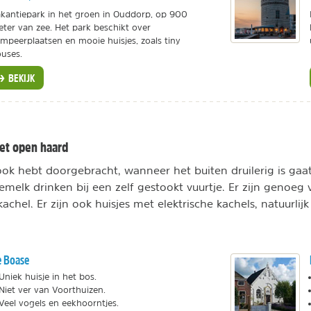
kantiepark in het groen in Ouddorp, op 900
ter van zee. Het park beschikt over
mpeerplaatsen en mooie huisjes, zoals tiny
uses.
BEKIJK
met open haard
ok hebt doorgebracht, wanneer het buiten druilerig is gaat
elk drinken bij een zelf gestookt vuurtje. Er zijn genoeg v
chel. Er zijn ook huisjes met elektrische kachels, natuurlijk
 Boase
Uniek huisje in het bos.
Niet ver van Voorthuizen.
Veel vogels en eekhoorntjes.