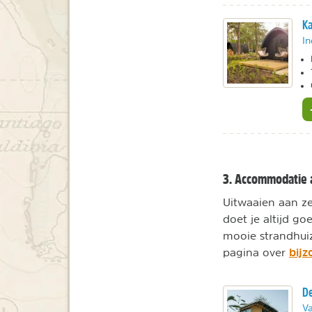
Ka
In
3. Accommodatie 
Uitwaaien aan ze
doet je altijd g
mooie strandhuiz
bijz
pagina over
De
Va