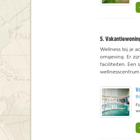
5. Vakantiewonin
Wellness bij je 
omgeving. Er zij
faciliteiten. Ee
wellnesscentrum
Vo
Bi
Fi
we