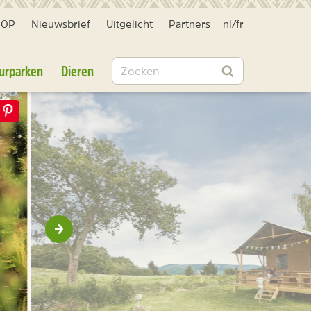
HOP
Nieuwsbrief
Uitgelicht
Partners
nl
/
fr
Zoeken
urparken
Dieren
Zoeken
Volgende