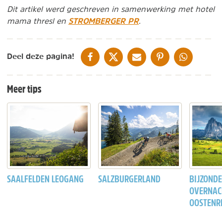
Dit artikel werd geschreven in samenwerking met hotel
STROMBERGER PR
mama thresl en
.
DELEN OP FACEBOOK
DELEN OP X
DELEN VIA DE MAIL
DELEN OP PINTEREST
DELEN OP WH
Deel deze pagina!
Meer tips
SAALFELDEN LEOGANG
SALZBURGERLAND
BIJZOND
OVERNAC
OOSTENR