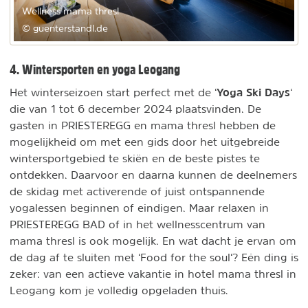
Wellness mama thresl
© guenterstandl.de
4. Wintersporten en yoga Leogang
Yoga Ski Days
Het winterseizoen start perfect met de ‘
‘
die van 1 tot 6 december 2024 plaatsvinden. De
gasten in PRIESTEREGG en mama thresl hebben de
mogelijkheid om met een gids door het uitgebreide
wintersportgebied te skiën en de beste pistes te
ontdekken. Daarvoor en daarna kunnen de deelnemers
de skidag met activerende of juist ontspannende
yogalessen beginnen of eindigen. Maar relaxen in
PRIESTEREGG BAD of in het wellnesscentrum van
mama thresl is ook mogelijk. En wat dacht je ervan om
de dag af te sluiten met ‘Food for the soul‘? Eén ding is
zeker: van een actieve vakantie in hotel mama thresl in
Leogang kom je volledig opgeladen thuis.