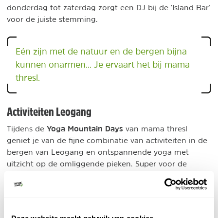
donderdag tot zaterdag zorgt een DJ bij de ‘Island Bar’
voor de juiste stemming.
Eén zijn met de natuur en de bergen bijna
kunnen onarmen... Je ervaart het bij mama
thresl.
Activiteiten Leogang
Yoga Mountain Days
Tijdens de
van mama thresl
geniet je van de fijne combinatie van activiteiten in de
bergen van Leogang en ontspannende yoga met
uitzicht op de omliggende pieken. Super voor de
spieren en de geest! Dit is het aanbod in 2024:
1. Fietsen en yoga in Leogang
Voor yogi’s en fietsvrienden is er een breed