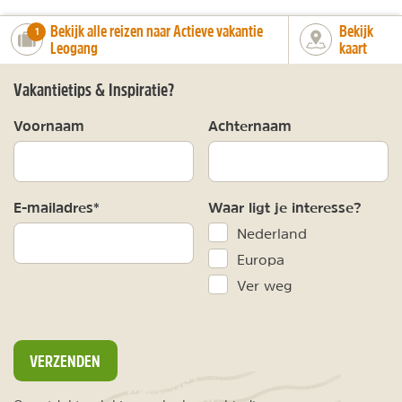
Bekijk alle reizen naar Actieve vakantie
Bekijk
number_of_trips:
1
Leogang
kaart
Vakantietips & Inspiratie?
Voornaam
Achternaam
E-mailadres*
Waar ligt je interesse?
Nederland
Europa
Ver weg
VERZENDEN