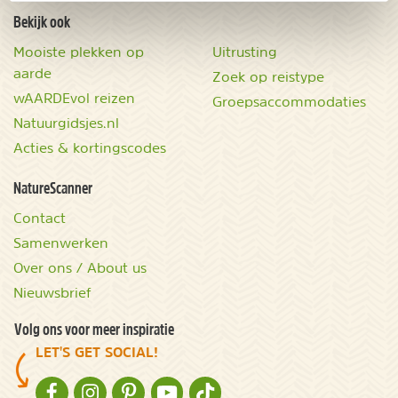
Bekijk ook
Mooiste plekken op
Uitrusting
aarde
Zoek op reistype
wAARDEvol reizen
Groepsaccommodaties
Natuurgidsjes.nl
Acties & kortingscodes
NatureScanner
Contact
Samenwerken
Over ons / About us
Nieuwsbrief
Volg ons voor meer inspiratie
LET'S GET SOCIAL!
NATURESCANNER OP FACEBOOK
NATURESCANNER OP INSTAGRAM
NATURESCANNER OP PINTEREST
NATURESCANNER OP YOUTUBE
NATURESCANNER OP TIKTOK