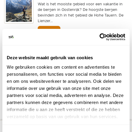
Wat is het mooiste gebied voor een vakantie in
de bergen in Oostenrijk? De hoogste bergen
bevinden zich in het gebied de Hohe Tauern. De
Lienzer...
BEKIJK
Jostedalsbreen Nationaal Park
De Jostedalsbreen, gelegen in Noorwegen, is de
grootste ijskap van het vaste land van Europa. Je
Deze website maakt gebruik van cookies
kunt talloze gletsjertongen bewonderen, zoals
We gebruiken cookies om content en advertenties te
de...
personaliseren, om functies voor social media te bieden
BEKIJK
en om ons websiteverkeer te analyseren. Ook delen we
informatie over uw gebruik van onze site met onze
partners voor social media, adverteren en analyse. Deze
DELEN OP FACEBOOK
DELEN OP X
DELEN VIA DE MAIL
DELEN OP PINTEREST
DELEN OP WH
Deel deze pagina!
partners kunnen deze gegevens combineren met andere
informatie die u aan ze heeft verstrekt of die ze hebben
verzameld op basis van uw gebruik van hun services.
Bekijk alle reizen naar
Bekijk
number_of_trips:
3
Gletsjerwandelen
kaart