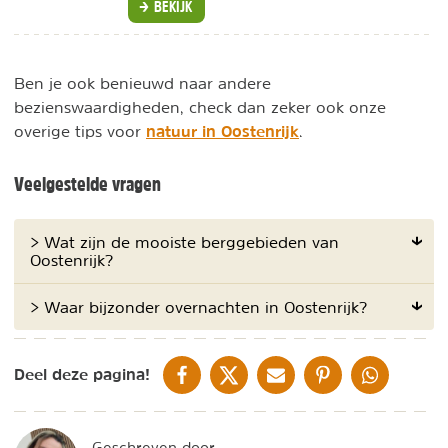
BEKIJK
Ben je ook benieuwd naar andere
bezienswaardigheden, check dan zeker ook onze
natuur in Oostenrijk
overige tips voor
.
Veelgestelde vragen
> Wat zijn de mooiste berggebieden van
Oostenrijk?
> Waar bijzonder overnachten in Oostenrijk?
DELEN OP FACEBOOK
DELEN OP X
DELEN VIA DE MAIL
DELEN OP PINTEREST
DELEN OP WH
Deel deze pagina!
Geschreven door