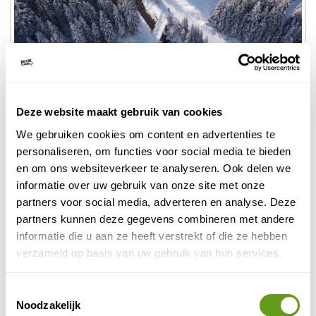
© Naturescanner Arno
Winter bij Kartitsch
Deze website maakt gebruik van cookies
We gebruiken cookies om content en advertenties te
Zelf interesse in een rustige wintervakantie? Lees meer
personaliseren, om functies voor social media te bieden
winter in Osttirol
over
.
en om ons websiteverkeer te analyseren. Ook delen we
informatie over uw gebruik van onze site met onze
4. Wilder Kaiser gebergte
partners voor social media, adverteren en analyse. Deze
De naam Wilder Kaiser slaat natuurlijk op de
partners kunnen deze gegevens combineren met andere
imposante en ruige uitstraling van dit gebergte in
informatie die u aan ze heeft verstrekt of die ze hebben
Oostenrijk. De bergketen, het Kaisergebergte, dat dicht
verzameld op basis van uw gebruik van hun services.
bij Kufstein ligt, wordt ingedeeld in twee delen, de
Wilder Kaiser en de Zahme Kaiser. De rotsachtige
Toestemmingsselectie
pieken van de Wilder Kaiser bestaan voornamelijk uit
Noodzakelijk