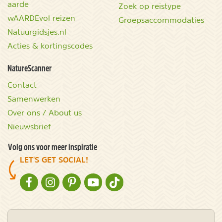
aarde
Zoek op reistype
wAARDEvol reizen
Groepsaccommodaties
Natuurgidsjes.nl
Acties & kortingscodes
NatureScanner
Contact
Samenwerken
Over ons / About us
Nieuwsbrief
Volg ons voor meer inspiratie
LET'S GET SOCIAL!
NATURESCANNER OP FACEBOOK
NATURESCANNER OP INSTAGRAM
NATURESCANNER OP PINTEREST
NATURESCANNER OP YOUTUBE
NATURESCANNER OP TIKTOK