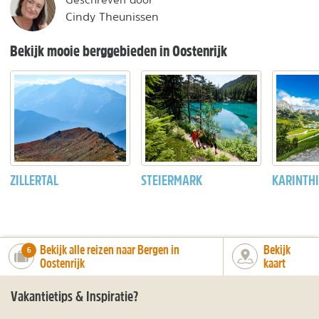
Cindy Theunissen
Bekijk mooie berggebieden in Oostenrijk
ZILLERTAL
STEIERMARK
KARINTHI
Bekijk alle reizen naar Bergen in
Bekijk
number_of_trips:
6
Oostenrijk
kaart
Vakantietips & Inspiratie?