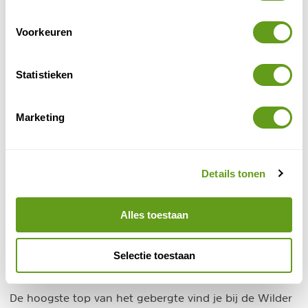
wit kalksteen, wat het gebergte zijn unieke uitstraling
geeft. De Zahme Kaiser is voornamelijk begroeid met
Voorkeuren
bergdennen.
Statistieken
Marketing
Details tonen
Alles toestaan
Selectie toestaan
Wilder Kaiser
De hoogste top van het gebergte vind je bij de Wilder