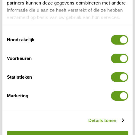
partners kunnen deze gegevens combineren met andere
informatie die u aan ze heeft verstrekt of die ze hebben
7. Mölltaler Gletscher
verzameld op basis van uw gebruik van hun services.
Mölltaler Gletsjer
De
is het enige gletsjerskigebied van
Karinthië
. Omdat het op een gletsjer ligt, is het
Toestemmingsselectie
wintersportseizoen hier lang; vanaf eind oktober t/m
Noodzakelijk
mei, met veel sneeuwzekerheid. En zelfs in de zomer
zijn bepaalde pistes nog open.
Voorkeuren
Statistieken
Marketing
Details tonen