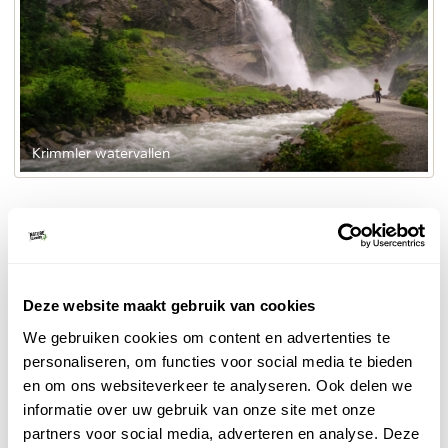
Krimmler watervallen
6. Mittersill
In de regio Mittersill, Hollersbach en Stuhlfelden vind je
ruim 60 wandelroutes en themapaden. En er wordt
meer gedaan om het jou als wandelaar makkelijk en
Deze website maakt gebruik van cookies
naar je zin te maken. Er zijn diverse pendelbusjes om
We gebruiken cookies om content en advertenties te
op je wandelbestemming te komen en er zijn ook
personaliseren, om functies voor social media te bieden
begeleide wandelingen met een berggids te boeken.
en om ons websiteverkeer te analyseren. Ook delen we
informatie over uw gebruik van onze site met onze
BESTEL GRATIS BROCHURE MITTERSILL
partners voor social media, adverteren en analyse. Deze