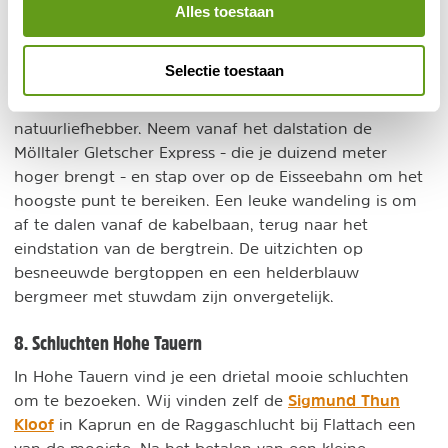
Alles toestaan
Afdaling langs het bergmeer
© Janneke Roossien
Selectie toestaan
In de zomer is dit ook een prachtig gebied voor de
natuurliefhebber. Neem vanaf het dalstation de
Mölltaler Gletscher Express - die je duizend meter
hoger brengt - en stap over op de Eisseebahn om het
hoogste punt te bereiken. Een leuke wandeling is om
af te dalen vanaf de kabelbaan, terug naar het
eindstation van de bergtrein. De uitzichten op
besneeuwde bergtoppen en een helderblauw
bergmeer met stuwdam zijn onvergetelijk.
8. Schluchten Hohe Tauern
In Hohe Tauern vind je een drietal mooie schluchten
Sigmund Thun
om te bezoeken. Wij vinden zelf de
Kloof
in Kaprun en de Raggaschlucht bij Flattach een