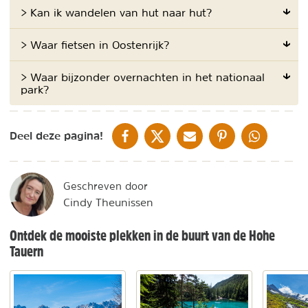
> Kan ik wandelen van hut naar hut?
> Waar fietsen in Oostenrijk?
> Waar bijzonder overnachten in het nationaal
park?
DELEN OP FACEBOOK
DELEN OP X
DELEN VIA DE MAIL
DELEN OP PINTEREST
DELEN OP WH
Deel deze pagina!
Geschreven door
Cindy Theunissen
Ontdek de mooiste plekken in de buurt van de Hohe
Tauern