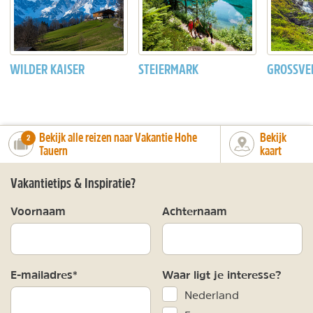
WILDER KAISER
STEIERMARK
GROSSVE
Bekijk alle reizen naar Vakantie Hohe
Bekijk
number_of_trips:
2
Tauern
kaart
Vakantietips & Inspiratie?
Voornaam
Achternaam
E-mailadres*
Waar ligt je interesse?
Nederland