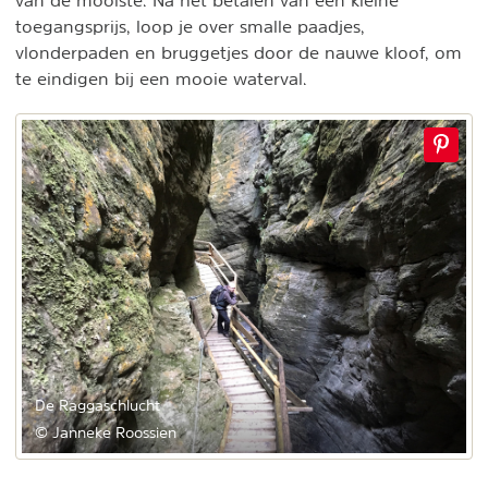
van de mooiste. Na het betalen van een kleine
toegangsprijs, loop je over smalle paadjes,
vlonderpaden en bruggetjes door de nauwe kloof, om
te eindigen bij een mooie waterval.
De Raggaschlucht
© Janneke Roossien