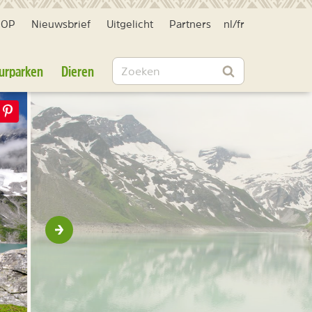
HOP
Nieuwsbrief
Uitgelicht
Partners
nl
/
fr
Zoeken
urparken
Dieren
Zoeken
Volgende