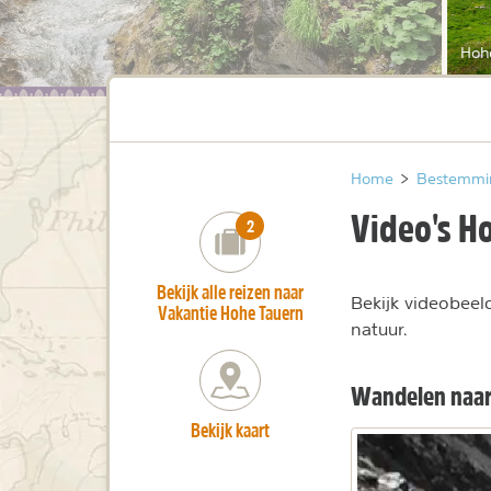
Hoh
Home
>
Bestemmi
Video's H
number_of_trips:
2
Bekijk alle reizen naar
Bekijk videobeel
Vakantie Hohe Tauern
natuur.
Wandelen naar 
Bekijk kaart