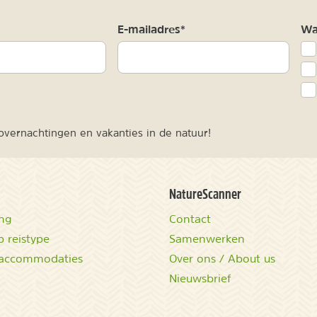
m
E-mailadres*
Waa
vernachtingen en vakanties in de natuur!
NatureScanner
ing
Contact
 reistype
Samenwerken
accommodaties
Over ons / About us
Nieuwsbrief