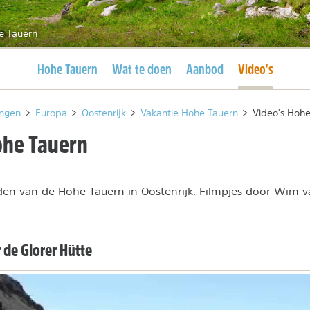
e Tauern
Huidige pagina
Huidige pagina
Hohe Tauern
Wat te doen
Aanbod
Video's
ngen
>
Europa
>
Oostenrijk
>
Vakantie Hohe Tauern
>
Video's Hoh
ohe Tauern
den van de Hohe Tauern in Oostenrijk. Filmpjes door Wim 
de Glorer Hütte