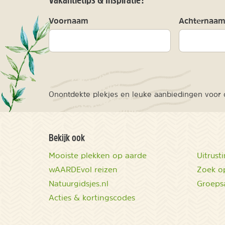
Voornaam
Achternaa
Onontdekte plekjes en leuke aanbiedingen voor o
Bekijk ook
Mooiste plekken op aarde
Uitrust
wAARDEvol reizen
Zoek op
Natuurgidsjes.nl
Groeps
Acties & kortingscodes