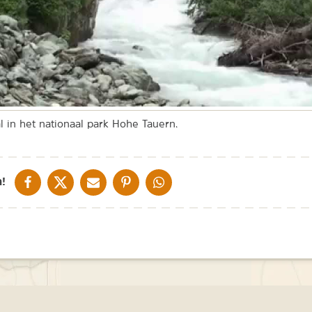
l in het nationaal park Hohe Tauern.
DELEN OP FACEBOOK
DELEN OP X
DELEN VIA DE MAIL
DELEN OP PINTEREST
DELEN OP WHATSAPP
!