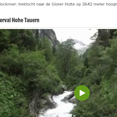
ocknner: trektocht naar de Glorer Hütte op 2642 meter hoogt
erval Hohe Tauern
Video
inladen
en
afspelen