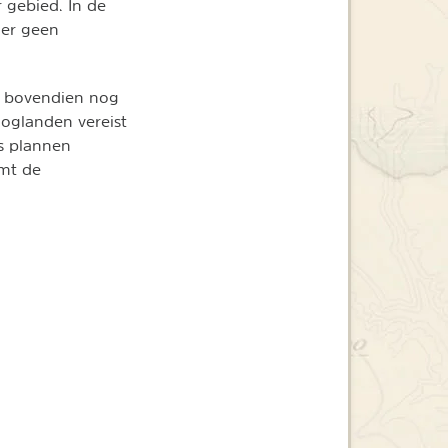
 gebied. In de
ier geen
jn bovendien nog
ooglanden vereist
is plannen
emt de