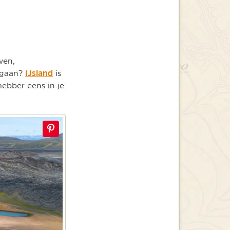
ven,
IJsland
orgaan?
is
fhebber eens in je