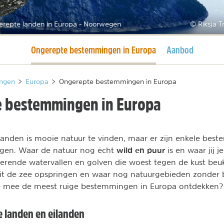
erepte landen in Europa - Noorwegen
© Riksja T
Huidige pagina
Ongerepte bestemmingen in Europa
Aanbod
ngen
>
Europa
>
Ongerepte bestemmingen in Europa
 bestemmingen in Europa
 landen is mooie natuur te vinden, maar er zijn enkele bes
wild en puur
ingen. Waar de natuur nog écht
is en waar jij je
derende watervallen en golven die woest tegen de kust be
uit de zee opspringen en waar nog natuurgebieden zonder
je mee de meest ruige bestemmingen in Europa ontdekken?
 landen en eilanden