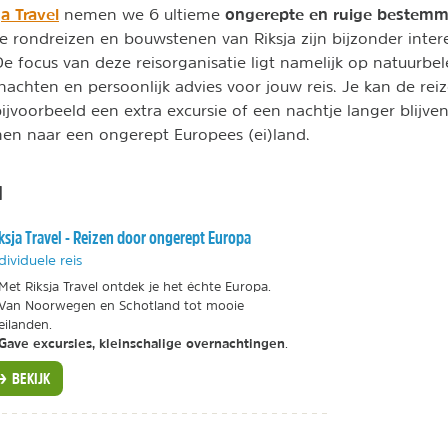
ja Travel
ongerepte en ruige bestemm
nemen we 6 ultieme
e rondreizen en bouwstenen van Riksja zijn bijzonder inter
De focus van deze reisorganisatie ligt namelijk op natuurbel
rnachten en persoonlijk advies voor jouw reis. Je kan de re
voorbeeld een extra excursie of een nachtje langer blijven. 
en naar een ongerept Europees (ei)land.
d
ksja Travel - Reizen door ongerept Europa
dividuele reis
Met Riksja Travel ontdek je het échte Europa.
Van Noorwegen en Schotland tot mooie
eilanden.
Gave excursies, kleinschalige overnachtingen
.
BEKIJK