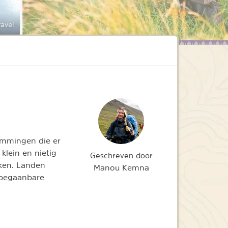
ravel
temmingen die er
 klein en nietig
Geschreven door
uken. Landen
Manou Kemna
 begaanbare