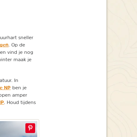
uurhart sneller
gen
. Op de
 en vind je nog
winter maak je
tuur. In
e NP
ben je
lopen amper
NP
. Houd tijdens
.