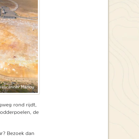
rescanner Manou
weg rond rijdt,
modderpoelen, de
uur? Bezoek dan