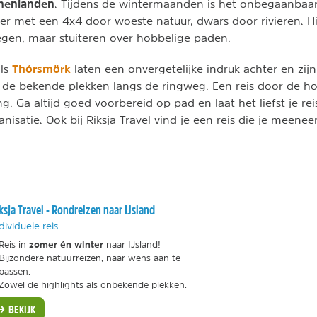
nnenlanden
. Tijdens de wintermaanden is het onbegaanbaar
ier met een 4x4 door woeste natuur, dwars door rivieren. H
egen, maar stuiteren over hobbelige paden.
Thórsmörk
ls
laten een onvergetelijke indruk achter en zi
n de bekende plekken langs de ringweg. Een reis door de h
. Ga altijd goed voorbereid op pad en laat het liefst je re
nisatie. Ook bij Riksja Travel vind je een reis die je meene
ksja Travel - Rondreizen naar IJsland
dividuele reis
zomer én winter
Reis in
naar IJsland!
Bijzondere natuurreizen, naar wens aan te
passen.
Zowel de highlights als onbekende plekken.
BEKIJK