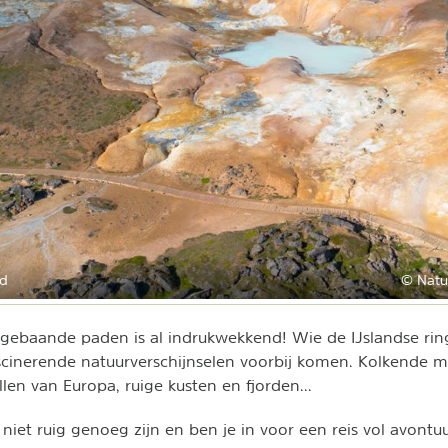
nd
© Natu
gebaande paden is al indrukwekkend! Wie de IJslandse ring
scinerende natuurverschijnselen voorbij komen. Kolkende 
len van Europa, ruige kusten en fjorden...
 niet ruig genoeg zijn en ben je in voor een reis vol avont