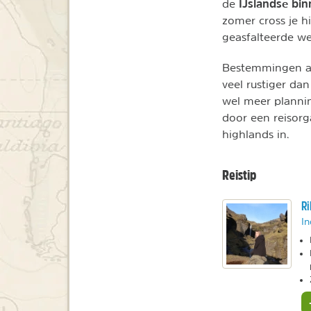
IJslandse bi
de
zomer cross je h
geasfalteerde w
Bestemmingen a
veel rustiger da
wel meer planning
door een reisorga
highlands in.
Reistip
Ri
In