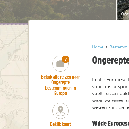
Ong
Home
>
Bestemmi
Ongerepte
number_of_trips:
7
Bekijk alle reizen naar
In alle Europese
Ongerepte
voor ons uitspr
bestemmingen in
Europa
voelt tussen bul
waar walvissen 
wegen zijn. Ga 
Wilde Europese
Bekijk kaart