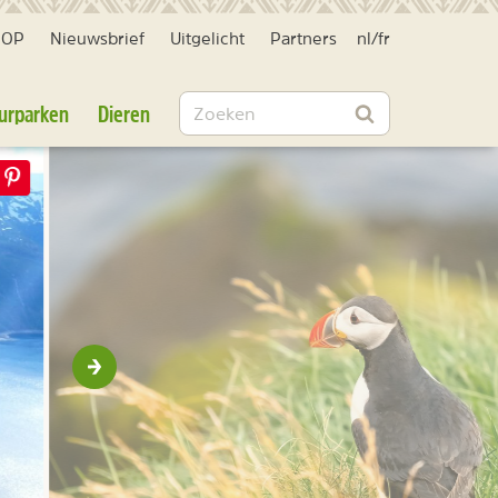
HOP
Nieuwsbrief
Uitgelicht
Partners
nl
/
fr
Zoeken
urparken
Dieren
Zoeken
Volgende