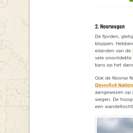
2. Noorwegen
De fjorden, glet
kloppen. Hebben
eilanden van de
vele onontdekte 
kans op het dans
Ook de Noorse Na
Dovrefjell Natio
aangewezen op j
wegen. De hoogs
een wandeltocht 