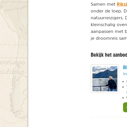
Riks
Samen met
onder de loep. D
natuurreizigers. 
kleinschalig ove
aanpassen met bij
je droomreis sam
Bekijk het aanbo
Ri
In