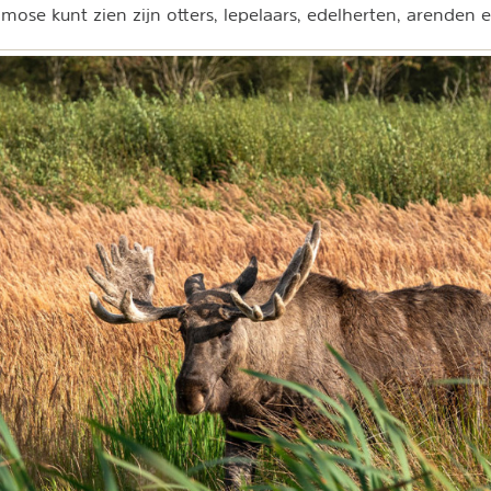
ildmose kunt zien zijn otters, lepelaars, edelherten, arenden 