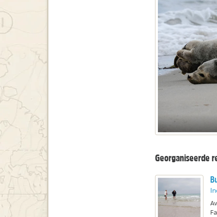
Georganiseerde r
Bu
In
Av
Fa