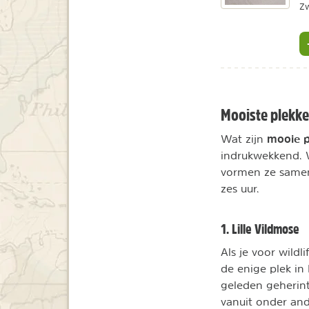
Z
Mooiste plekk
mooie p
Wat zijn
indrukwekkend. 
vormen ze samen 
zes uur.
1. Lille Vildmose
Als je voor wild
de enige plek i
geleden geherint
vanuit onder an