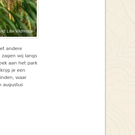
and Lille Vildmose
het andere
o zagen wij langs
oek aan het park
 krijg je een
vinden, waar
n augustus