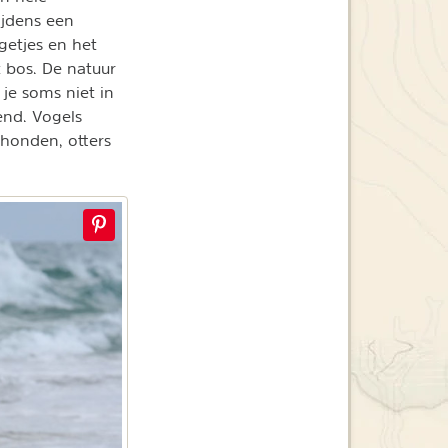
ijdens een
getjes en het
 bos. De natuur
je soms niet in
end. Vogels
ehonden, otters