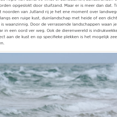
den opgeslokt door stuifzand. Maar er is meer dan dat. T
t noorden van Jutland rij je het ene moment over landweg
ngs een ruige kust, duinlandschap met heide of een dicht
 is waanzinnig. Door de verrassende landschappen waan je 
 in een oord ver weg. Ook de dierenwereld is indrukwekk
ect aan de kust en op specifieke plekken is het mogelijk ze
en.