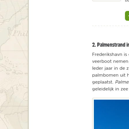
bu
2. Palmenstrand i
Frederikshavn is
veerboot nemen 
Ieder jaar in de
palmbomen uit hu
geplaatst.
Palme
geleidelijk in zee