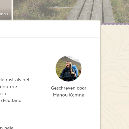
anou
e rust als het
r enorme
Geschreven door
 in
Manou Kemna
rd-Jutland.
en hele