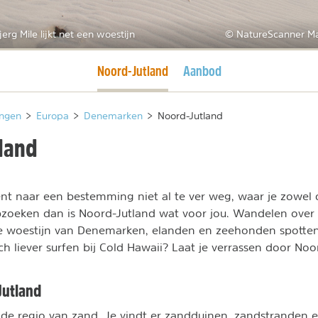
erg Mile lijkt net een woestijn
© NatureScanner M
Huidige pagina
Noord-Jutland
Aanbod
ngen
>
Europa
>
Denemarken
>
Noord-Jutland
land
ent naar een bestemming niet al te ver weg, waar je zowel d
pzoeken dan is Noord-Jutland wat voor jou. Wandelen ove
e woestijn van Denemarken, elanden en zeehonden spotten
h liever surfen bij Cold Hawaii? Laat je verrassen door Noo
Jutland
 de regio van zand. Je vindt er zandduinen, zandstranden 