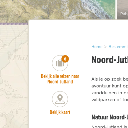
Rabj
Home
>
Bestemmi
Noord-Jut
number_of_trips:
6
Bekijk alle reizen naar
Als je op zoek b
Noord-Jutland
avontuur kunt o
zandduinen in d
wildparken of toc
Bekijk kaart
Natuur Noord-
Noord-Jutland is