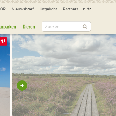
HOP
Nieuwsbrief
Uitgelicht
Partners
nl
/
fr
Zoeken
urparken
Dieren
Zoeken
Volgende