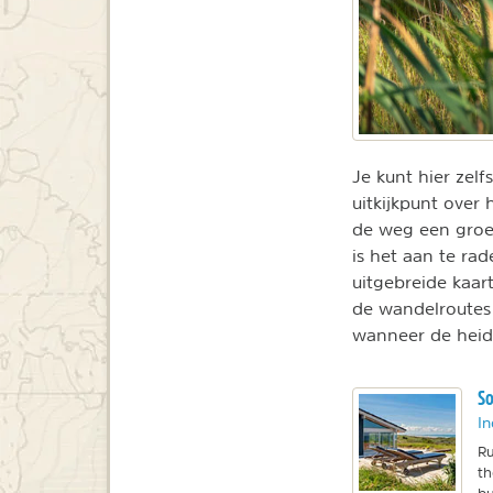
Je kunt hier zelf
uitkijkpunt over
de weg een groep
is het aan te rad
uitgebreide kaart
de wandelroutes 
wanneer de heide
So
In
Ru
th