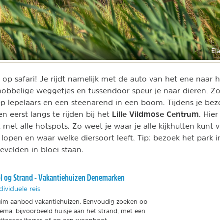
El
s op safari! Je rijdt namelijk met de auto van het ene naar 
 hobbelige weggetjes en tussendoor speur je naar dieren. Z
 lepelaars en een steenarend in een boom. Tijdens je bez
Lille Vildmose Centrum
en eerst langs te rijden bij het
. Hier
 met alle hotspots. Zo weet je waar je alle kijkhutten kunt 
lopen en waar welke diersoort leeft. Tip: bezoek het park i
velden in bloei staan.
l og Strand - Vakantiehuizen Denemarken
dividuele reis
im aanbod vakantiehuizen. Eenvoudig zoeken op
ema, bijvoorbeeld huisje aan het strand, met een