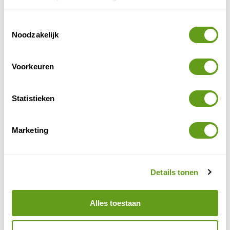
Toestemmingsselectie
Noodzakelijk
Voorkeuren
Statistieken
Eliza was here - Authentiek Spanje
Marketing
Individuele reis
Verblijf in een sfeervolle en authentieke
accommodatie in Spanje. Alle vliegvakanties
Details tonen
inclusief vlucht, verblijf & huurauto.
BEKIJK
Alles toestaan
Sunny Cars - Beste huurauto aanbieder Spanje
Individuele reis