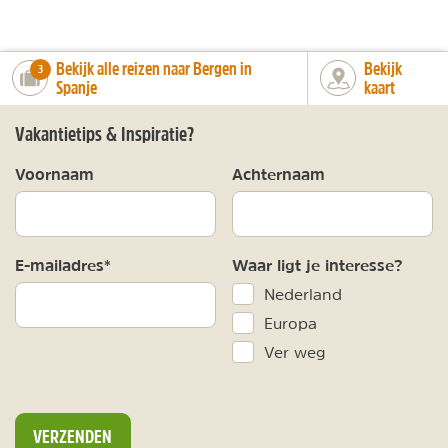
Bekijk alle reizen naar Bergen in
Bekijk
number_of_trips:
3
Spanje
kaart
Vakantietips & Inspiratie?
Voornaam
Achternaam
E-mailadres*
Waar ligt je interesse?
Nederland
Europa
Ver weg
VERZENDEN