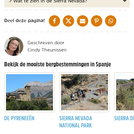
> Wat te zien in de Sierra Nevada?
DELEN OP FACEBOOK
DELEN OP X
DELEN VIA DE MAIL
DELEN OP PINTEREST
DELEN OP WH
Deel deze pagina!
Geschreven door
Cindy Theunissen
Bekijk de mooiste bergbestemmingen in Spanje
DE PYRENEEËN
SIERRA NEVADA
SIERRA 
NATIONAL PARK