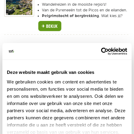
Wandelreizen in de mooiste regio's!
Van de Pyreneeën tot de Picos en de eilanden.
Pelgrimstocht of bergtrekking
. Wat kies jij?
BEKIJK
5. Sierra Grazalema en Sierra de las Nieves
Sierra de Grazalema
is veel minder bekend dan de
Sierra Nevada, en de natuur is hier dan ook nog puur
Deze website maakt gebruik van cookies
en ongerept. Ook de Sierra de las Nieves is onbekend
bij het grote publiek. Wandel langs puntige rotspieken
We gebruiken cookies om content en advertenties te
en diepe ravijnen. Laat je verrassen door deze
personaliseren, om functies voor social media te bieden
gebergtes in Andalusië.
en om ons websiteverkeer te analyseren. Ook delen we
informatie over uw gebruik van onze site met onze
partners voor social media, adverteren en analyse. Deze
partners kunnen deze gegevens combineren met andere
informatie die u aan ze heeft verstrekt of die ze hebben
verzameld op basis van uw gebruik van hun services.