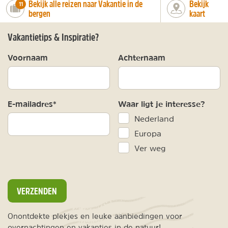
Bekijk alle reizen naar Vakantie in de
Bekijk
number_of_trips:
11
bergen
kaart
Vakantietips & Inspiratie?
Voornaam
Achternaam
E-mailadres*
Waar ligt je interesse?
Nederland
Europa
Ver weg
VERZENDEN
Onontdekte plekjes en leuke aanbiedingen voor
overnachtingen en vakanties in de natuur!