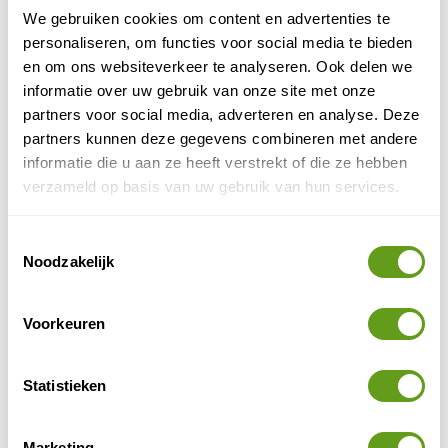
BEKIJK
We gebruiken cookies om content en advertenties te
personaliseren, om functies voor social media te bieden
Bookatrekking - Madeira Trail
en om ons websiteverkeer te analyseren. Ook delen we
Individuele reis
informatie over uw gebruik van onze site met onze
Deze trektocht loop je van oost naar west, dwars
partners voor social media, adverteren en analyse. Deze
over Madeira, met een digitale reisgids. Je slaapt
partners kunnen deze gegevens combineren met andere
in hotels, herbergen en pensions.
informatie die u aan ze heeft verstrekt of die ze hebben
verzameld op basis van uw gebruik van hun services.
BEKIJK
Toestemmingsselectie
Bookatrekking - Wandelreizen Hoge Tatra
Noodzakelijk
Individuele reis
Het Slowaakse deel van de Hoge Tatra.
van hut naar hut
Trektochten
.
Voorkeuren
Zelfgeleide tocht met app.
BEKIJK
Statistieken
Bookatrekking - Trails Noorwegen
Individuele reis
Marketing