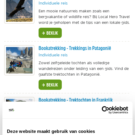
Individuele reis
Een mooie natuurreis maken zoals een
bergvakantie of wildlife reis? Bij Local Hero Travel
word je geholpen met de tips van een lokale gids.
BEKIJK
Bookatrekking - Trekkings in Patagonië
Individuele reis
Zowel zelfgeleide tochten als volledige
wandelreizen onder leiding van een gids. Vind de
gaafste trektochten in Patagonië.
BEKIJK
Bookatrekking - Trektochten in Frankrijk
Individuele reis
Wandel de GR20 of maak een schitterende
trektocht door de Franse Alpen. Bekijk alle
trektochten bij Bookatrekking.
Deze website maakt gebruik van cookies