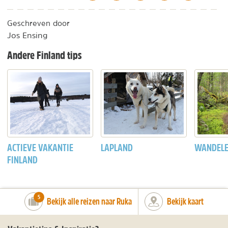
Geschreven door
Jos Ensing
Andere Finland tips
ACTIEVE VAKANTIE
LAPLAND
WANDELE
FINLAND
number_of_trips:
5
Bekijk alle reizen naar Ruka
Bekijk kaart