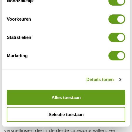
Noodzakelijk
Voorkeuren
Statistieken
Marketing
Details tonen
© Ruka-Kuusamo Tourist Association
Raften Ruka
Alles toestaan
Eerst even oefenen, dan staan zeven rapids op het
Selectie toestaan
programma. Variërend van het eenvoudige categorie
één werk tot aan de wat meer uitdagende
versnellingen die in de derde categorie vallen. Eén