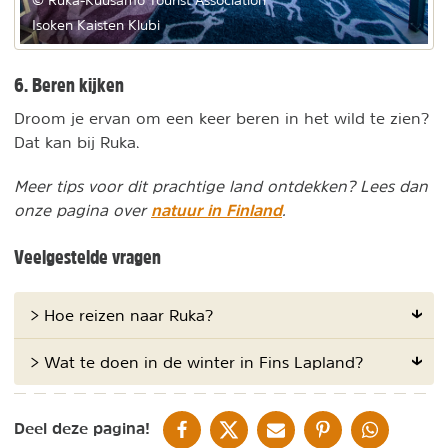
© Ruka-Kuusamo Tourist Association
Isoken Kaisten Klubi
6. Beren kijken
Droom je ervan om een keer beren in het wild te zien?
Dat kan bij Ruka.
Meer tips voor dit prachtige land ontdekken? Lees dan
natuur in Finland
onze pagina over
.
Veelgestelde vragen
> Hoe reizen naar Ruka?
> Wat te doen in de winter in Fins Lapland?
DELEN OP FACEBOOK
DELEN OP X
DELEN VIA DE MAIL
DELEN OP PINTEREST
DELEN OP WH
Deel deze pagina!