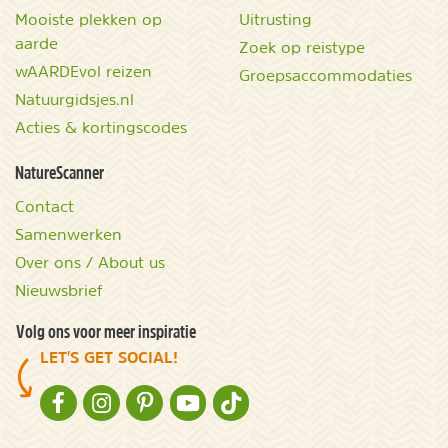
Mooiste plekken op
Uitrusting
aarde
Zoek op reistype
wAARDEvol reizen
Groepsaccommodaties
Natuurgidsjes.nl
Acties & kortingscodes
NatureScanner
Contact
Samenwerken
Over ons / About us
Nieuwsbrief
Volg ons voor meer inspiratie
LET'S GET SOCIAL!
NATURESCANNER OP FACEBOOK
NATURESCANNER OP INSTAGRAM
NATURESCANNER OP PINTEREST
NATURESCANNER OP YOUTUBE
NATURESCANNER OP TIKTOK