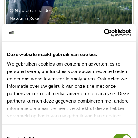
© Naturescanner Jos
Natuur in Ruka
Bij Ruka Valley ligt nog een leuke pumptrack om je
skills te oefenen. Op meerdere plekken in Ruka zijn
prima elektrische mountainbikes of fatbikes te huur.
Deze website maakt gebruik van cookies
We gebruiken cookies om content en advertenties te
2. Raften
personaliseren, om functies voor social media te bieden
De zon staat nog hoog aan de hemel als je om negen
en om ons websiteverkeer te analyseren. Ook delen we
midnightsun river
uur ‘s avonds in de boot stapt. Dit is
informatie over uw gebruik van onze site met onze
rafting
. In het kleine dorpje Kayla, middenin het
partners voor social media, adverteren en analyse. Deze
Oulanka National Park, wordt het dorpsgebouw voor
partners kunnen deze gegevens combineren met andere
veel doeleinden gebruikt. In de zomer staan er rijen
informatie die u aan ze heeft verstrekt of die ze hebben
van rekken met wetsuits, helmen en zwemvesten
verzameld op basis van uw gebruik van hun services.
opgesteld. Vanaf hier ga je op weg naar de eerste
stroomversnellingen van het riviertje de Saukkoniva,
Toestemmingsselectie
dat uiteindelijk in Rusland uitmondt.