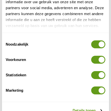
informatie over uw gebruik van onze site met onze
partners voor social media, adverteren en analyse. Deze
partners kunnen deze gegevens combineren met andere
informatie die u aan ze heeft verstrekt of die ze hebben
verzameld op basis van uw gebruik van hun services.
© Naturescanner
Toestemmingsselectie
Hondensledetocht
Noodzakelijk
- Actief in Lapland
: Lapland in het noorden staat
Voorkeuren
bekend om de vele mogelijkheden voor actieve
sneeuwscootertochten
wintervakanties:
, tochten met
rendieren
huskytochten
of
zijn een echt avontuur in
Statistieken
Finland. Niet alleen in Lapland is er de mogelijkheid
om hondensleetochten te maken, ook in Oost-Finland
Marketing
worden huskytours van hut naar hut aangeboden.
Wil je op jouw tempo genieten van het witte
landschap, ga dan langlaufen. Ook populair is
Details tonen