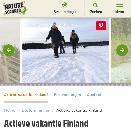
Ga
naar
Bestemmingen
Zoeken
Menu
content
Bestemmingen
Sneeuwschoenwandelen
Overnachten
Activiteiten
rige
Vol
Natuurparken
Dieren
© Naturescanner
DEALS
SHOP
Huidige pagina
Actieve vakantie Finland
Bestemmingen
Aanbod
Nieuwsbrief
Uitgelicht
Partners
/
nl
fr
Home
>
Bestemmingen
>
Actieve vakantie Finland
Actieve vakantie Finland