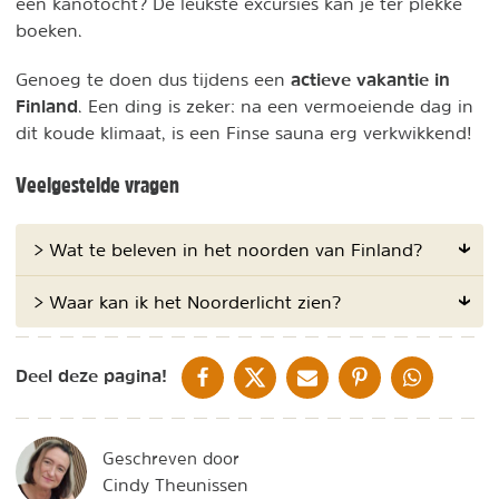
een kanotocht? De leukste excursies kan je ter plekke
boeken.
actieve vakantie in
Genoeg te doen dus tijdens een
Finland
. Een ding is zeker: na een vermoeiende dag in
dit koude klimaat, is een Finse sauna erg verkwikkend!
Veelgestelde vragen
> Wat te beleven in het noorden van Finland?
> Waar kan ik het Noorderlicht zien?
DELEN OP FACEBOOK
DELEN OP X
DELEN VIA DE MAIL
DELEN OP PINTEREST
DELEN OP WH
Deel deze pagina!
Geschreven door
Cindy Theunissen