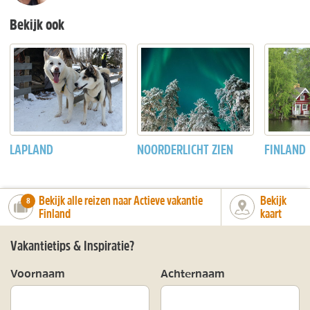
Bekijk ook
LAPLAND
NOORDERLICHT ZIEN
FINLAND
Bekijk alle reizen naar Actieve vakantie
Bekijk
number_of_trips:
8
Finland
kaart
Vakantietips & Inspiratie?
Voornaam
Achternaam