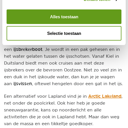
sneeuwwandelen
: met sneeuwschoenen is het heerlijk
om te lopen over onbetreden plekken.
Sneeuwschoenwandelingen zijn echt gezellig en je
Alles toestaan
geniet van adembenemend mooie natuur.
Selectie toestaan
Helemaal niet "Hot", maar wel een van de meest unieke
ervaringen: nabij Simo kan je mee met scooter tot bij
ijsbrekerboot
een
. Je wordt in een pak gehesen en in
het water gelaten tussen de ijsschotsen. Vanaf Kiel in
Duitsland biedt men ook cruises aan met deze
ijsbrekers over de bevroren Oostzee. Niet zo veel zin in
een duik in het ijskoude water, dan kun je je wagen
ijsvissen
aan
, oftewel hengelen door een gat in het ijs.
Arctic Lakeland
Een alternatief voor Lapland vind je in
,
net onder de poolcirkel. Ook hier heb je goede
sneeuwgarantie, kans op noorderlicht en alle
activiteiten die je ook in Lapland hebt. Maar dan weg
van de massa en een tikkeltje goedkoper.