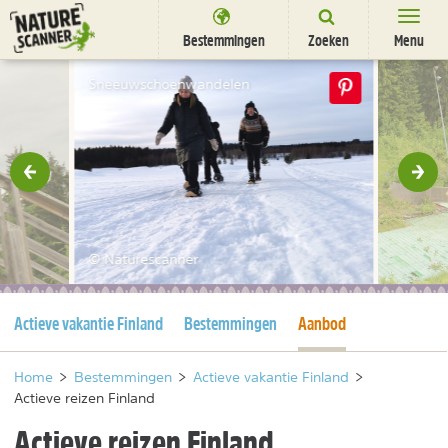
Ga
naar
Bestemmingen
Zoeken
Menu
content
Bestemmingen
Sneeuwschoenwandelen
Overnachten
Activiteiten
rige
Vol
Natuurparken
Dieren
© Naturescanner
DEALS
SHOP
Huidige pagina
Huidige pagina
Actieve vakantie Finland
Bestemmingen
Aanbod
Nieuwsbrief
Uitgelicht
Partners
/
nl
fr
Home
>
Bestemmingen
>
Actieve vakantie Finland
>
Actieve reizen Finland
Actieve reizen Finland