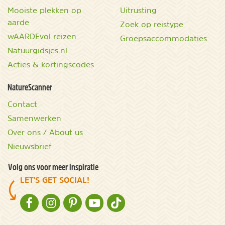
Mooiste plekken op
Uitrusting
aarde
Zoek op reistype
wAARDEvol reizen
Groepsaccommodaties
Natuurgidsjes.nl
Acties & kortingscodes
NatureScanner
Contact
Samenwerken
Over ons / About us
Nieuwsbrief
Volg ons voor meer inspiratie
LET'S GET SOCIAL!
NATURESCANNER OP FACEBOOK
NATURESCANNER OP INSTAGRAM
NATURESCANNER OP PINTEREST
NATURESCANNER OP YOUTUBE
NATURESCANNER OP TIKTOK