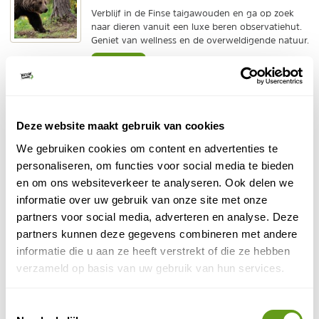
Verblijf in de Finse taigawouden en ga op zoek
naar dieren vanuit een luxe beren observatiehut.
Geniet van wellness en de overweldigende natuur.
BEKIJK
Haltia Lake Lodge
Bijzonder overnachten
Deze website maakt gebruik van cookies
Deze Lodge in Espoo bij Helsinki, werd op het
We gebruiken cookies om content en advertenties te
World Boutique Hotel Awards in London
verkozen tot meest duurzame hotel van Europa.
personaliseren, om functies voor social media te bieden
en om ons websiteverkeer te analyseren. Ook delen we
informatie over uw gebruik van onze site met onze
BEKIJK
partners voor social media, adverteren en analyse. Deze
partners kunnen deze gegevens combineren met andere
Fox - Winterreis Arctic Lakeland
informatie die u aan ze heeft verstrekt of die ze hebben
Individuele reis
verzameld op basis van uw gebruik van hun services.
Alternatief voor Lapland.
Winterreis naar de Finse meren.
Incl. huskytocht, sneeuwscootersafari en evt.
Toestemmingsselectie
skiën of langlaufen.