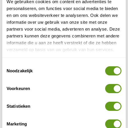
We gebruiken cookies om content en advertenties te
personaliseren, om functies voor social media te bieden
en om ons websiteverkeer te analyseren. Ook delen we
informatie over uw gebruik van onze site met onze
partners voor social media, adverteren en analyse. Deze
partners kunnen deze gegevens combineren met andere
informatie die u aan ze heeft verstrekt of die ze hebben
verzameld op basis van uw gebruik van hun services.
Toestemmingsselectie
Noodzakelijk
© Naturescanner Janneke
Voorkeuren
Beklimming
Vanaf hier daal je af naar het idyllische ven
Statistieken
Ikkunalampi
, waar een bankje uitnodigt om te rusten
en van het uitzicht te genieten. Toen wij hier in de
Marketing
winter waren, was het ven bedekt onder een dikke