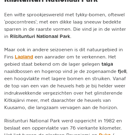
Een witte sprookjeswereld met tykky-bomen, oftewel
'popcorntrees'; met een dikke laag sneeuw bedekte
sparren in de raarste vormen. Die vind je in de winter
Riisitunturi Nationaal Park
in
.
Maar ook in andere seizoenen is dit natuurgebied in
Lapland
Fins
een aanrader om te verkennen. Het
taiga
gebied staat bekend om de lager gelegen
fjell
naaldbossen en hogerop vind je de zogenaamde
,
een hoogvlakte met lagere bomen en struiken. Vanaf
de top van een van de heuvels heb je bij helder weer
indrukwekkende vergezichten over het glinsterende
Kitkajärvi meer, met daarachter de heuvels van
Kuusamo, die langzaam vervagen aan de horizon.
Riisitunturi National Park werd opgericht in 1982 en
beslaat een oppervlakte van 76 vierkante kilometer.