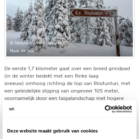
© Naturescanner Janneke
Naar de top
De eerste 1,7 kilometer gaat over een breed grindpad
(in de winter bedekt met een flinke laag
sneeuw) omhoog richting de top van Riisitunturi, met
een geleidelijke stijging van ongeveer 105 meter,
voornamelijk door een taigalandschap met hogere
sparren. Op de top van Riisitunturi (465 meter) vind je
de beroemde lagere bomen, in de winter bedekt door
een dikke laag sneeuw. Bij helder weer geniet je van
een prachtig uitzicht over het meer Kitkajärvi en de
Deze website maakt gebruik van cookies
verder gelegen heuvels van Kuusamo.