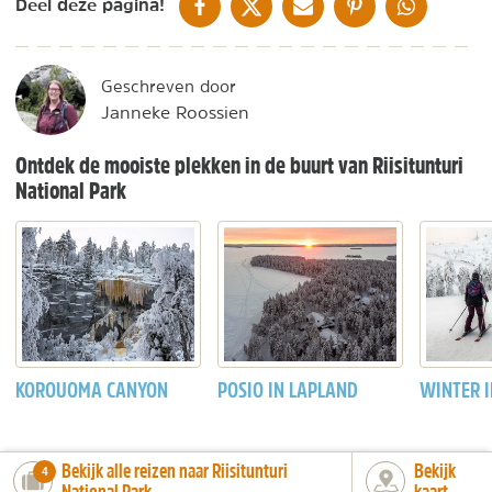
DELEN OP FACEBOOK
DELEN OP X
DELEN VIA DE MAIL
DELEN OP PINTEREST
DELEN OP WH
Deel deze pagina!
Geschreven door
Janneke Roossien
Ontdek de mooiste plekken in de buurt van Riisitunturi
National Park
KOROUOMA CANYON
POSIO IN LAPLAND
WINTER 
Bekijk alle reizen naar Riisitunturi
Bekijk
number_of_trips:
4
National Park
kaart