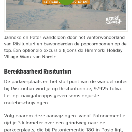
inladen
en
afspelen
Janneke en Peter wandelden door het winterwonderland
van Riisitunturi en bewonderden de popcornbomen op de
top. Een optionele excursie tijdens de Himmerki Holiday
Village Week van Nordic.
Bereikbaarheid Riisitunturi
De parkeerplaats en het startpunt van de wandelroutes
bij Riisitunturi vind je op Riisitunturintie, 97925 Tolva.
Let op: navigatieapps geven soms onjuiste
routebeschrijvingen.
Volg daarom deze aanwijzingen: vanaf Patoniementie
rijd je 3 kilometer over een grindweg naar de
parkeerplaats, die bij Patoniementie 180 in Posio ligt,