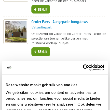
heerlijke vakantie op een huisjespark.
BEKIJK
Center Parcs - Aangepaste bungalows
Vakantiepark
Onbezorgd op vakantie bij Center Parcs. Bekijk de
selectie van toegankelijke parken met
rolstoelvriendelijk huisjes.
BEKIJK
Vacanceselect - Toegankelijke campings en parken
Individuele reis
Steeds meer Europese campings en
vakantieparken zijn goed toegankelijk. Op
Deze website maakt gebruik van cookies
Vacanceselect heb je een ruime keuze.
We gebruiken cookies om content en advertenties te
BEKIJK
personaliseren, om functies voor social media te bieden
en om ons websiteverkeer te analyseren. Ook delen we
GetYourGuide - Rolstoelvriendelijke excursies