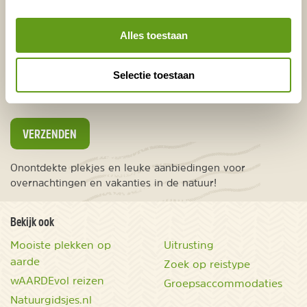
E-mailadres*
Waar ligt je interesse?
Alles toestaan
Nederland
Europa
Selectie toestaan
Ver weg
VERZENDEN
Onontdekte plekjes en leuke aanbiedingen voor
overnachtingen en vakanties in de natuur!
Bekijk ook
Mooiste plekken op
Uitrusting
aarde
Zoek op reistype
wAARDEvol reizen
Groepsaccommodaties
Natuurgidsjes.nl