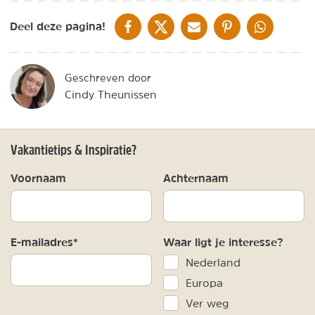
DELEN OP FACEBOOK
DELEN OP X
DELEN VIA DE MAIL
DELEN OP PINTEREST
DELEN OP WH
Deel deze pagina!
Geschreven door
Cindy Theunissen
Vakantietips & Inspiratie?
Voornaam
Achternaam
E-mailadres*
Waar ligt je interesse?
Nederland
Europa
Ver weg