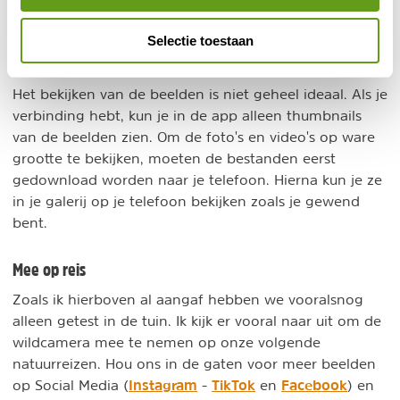
Het grote voordeel van deze Wildcam is dat je niet
naar buiten hoeft om foto's te bekijken wanneer de
Selectie toestaan
camera in je tuin hangt. Daar is de Wifi hotspot voor.
Het bekijken van de beelden is niet geheel ideaal. Als je
verbinding hebt, kun je in de app alleen thumbnails
van de beelden zien. Om de foto's en video's op ware
grootte te bekijken, moeten de bestanden eerst
gedownload worden naar je telefoon. Hierna kun je ze
in je galerij op je telefoon bekijken zoals je gewend
bent.
Mee op reis
Zoals ik hierboven al aangaf hebben we vooralsnog
alleen getest in de tuin. Ik kijk er vooral naar uit om de
wildcamera mee te nemen op onze volgende
natuurreizen. Hou ons in de gaten voor meer beelden
Instagram
TikTok
Facebook
op Social Media (
-
en
) en