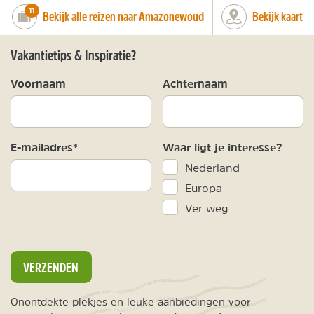
number_of_trips:
11
Bekijk alle reizen naar Amazonewoud
Bekijk kaart
Vakantietips & Inspiratie?
Voornaam
Achternaam
E-mailadres*
Waar ligt je interesse?
Nederland
Europa
Ver weg
VERZENDEN
Onontdekte plekjes en leuke aanbiedingen voor