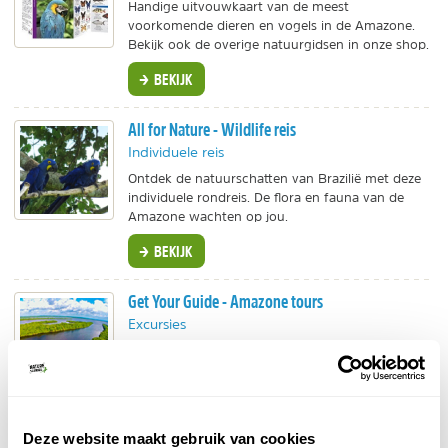
Handige uitvouwkaart van de meest
voorkomende dieren en vogels in de Amazone.
Bekijk ook de overige natuurgidsen in onze shop.
BEKIJK
All for Nature - Wildlife reis
Individuele reis
Ontdek de natuurschatten van Brazilië met deze
individuele rondreis. De flora en fauna van de
Amazone wachten op jou.
BEKIJK
Get Your Guide - Amazone tours
Excursies
Gave excursies in het Amazonewoud. Survival
trips, boomklimmen, suppen en safari's. En nog
veel meer gave dingen om te doen!
BEKIJK
Deze website maakt gebruik van cookies