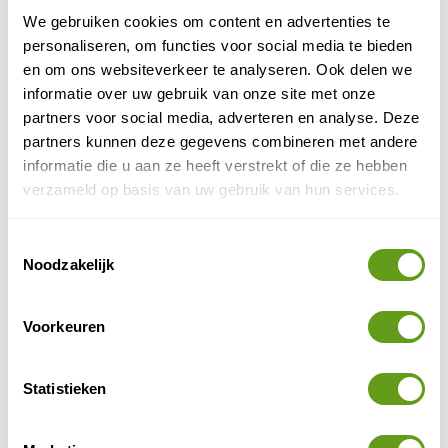
We gebruiken cookies om content en advertenties te
Van Verre - Bouwstenen en rondreizen
personaliseren, om functies voor social media te bieden
Individuele reis, Bouwstenen
en om ons websiteverkeer te analyseren. Ook delen we
Van de Amazone in Colombia tot de grillige
informatie over uw gebruik van onze site met onze
Andes, bekijk de vele rondreizen in Zuid-Amerika
bij Van Verre reisspecialist.
partners voor social media, adverteren en analyse. Deze
partners kunnen deze gegevens combineren met andere
informatie die u aan ze heeft verstrekt of die ze hebben
BEKIJK
verzameld op basis van uw gebruik van hun services.
Travel Happiness Company - Amazone
Individuele reis, Maatwerk
Toestemmingsselectie
Noodzakelijk
Ontdek de indrukwekkende Amazone.
Verblijf in unieke, kleinschalige accommodaties.
100% maatwerk: volledig afgestemd op jouw
Voorkeuren
wensen.
BEKIJK
Statistieken
Booking.com - Amazon Jungle Lodge
Individuele reis