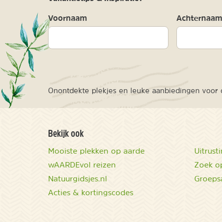
Voornaam
Achternaa
Onontdekte plekjes en leuke aanbiedingen voor o
Bekijk ook
Mooiste plekken op aarde
Uitrust
wAARDEvol reizen
Zoek op
Natuurgidsjes.nl
Groeps
Acties & kortingscodes