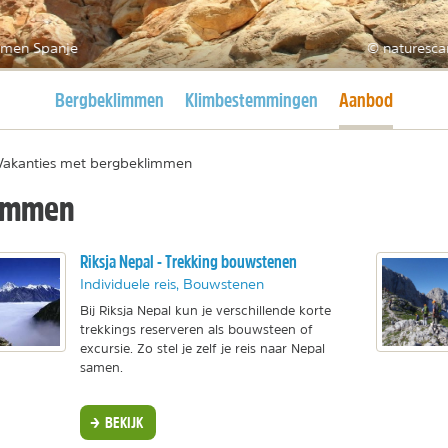
mmen Spanje
© naturesca
Huidige pagina
Huidige pagina
Bergbeklimmen
Klimbestemmingen
Aanbod
Vakanties met bergbeklimmen
limmen
Riksja Nepal - Trekking bouwstenen
Individuele reis, Bouwstenen
Bij Riksja Nepal kun je verschillende korte
trekkings reserveren als bouwsteen of
excursie. Zo stel je zelf je reis naar Nepal
samen.
BEKIJK