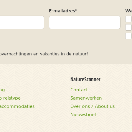
m
E-mailadres*
Waa
vernachtingen en vakanties in de natuur!
NatureScanner
ing
Contact
 reistype
Samenwerken
accommodaties
Over ons / About us
Nieuwsbrief