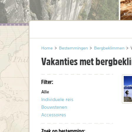
Kli
Home
>
Bestemmingen
>
Bergbeklimmen
>
Vakanties met bergbek
Filter:
Alle
Individuele reis
Bouwstenen
Accessoires
Zoek op bestemming: