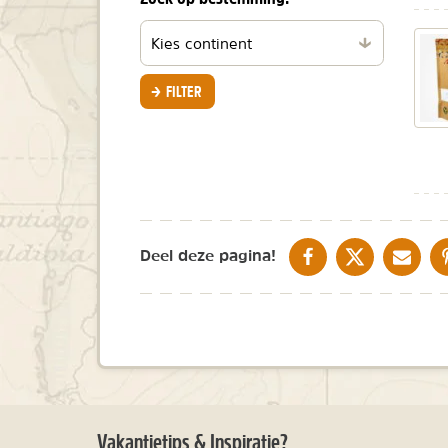
Filteren
per
continent
FILTER
DELEN OP FACEBOOK
DELEN OP X
DELEN V
Deel deze pagina!
Vakantietips & Inspiratie?