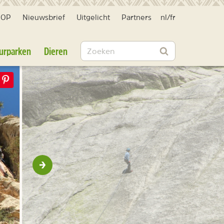
HOP
Nieuwsbrief
Uitgelicht
Partners
nl
/
fr
Zoeken
urparken
Dieren
Zoeken
Volgende