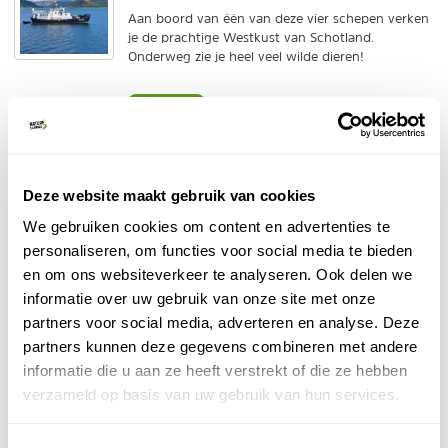
Aan boord van één van deze vier schepen verken
je de prachtige Westkust van Schotland.
Onderweg zie je heel veel wilde dieren!
BEKIJK
Nordic.nl - Noorderlichtreis
Individuele reis
Deze website maakt gebruik van cookies
De Hurtigruten vaart langs de ruige fjordenkust
We gebruiken cookies om content en advertenties te
van Noorwegen.
personaliseren, om functies voor social media te bieden
Grote kans op noorderlicht.
rechtstreekse vlucht uit Amsterdam
Nu met
!
en om ons websiteverkeer te analyseren. Ook delen we
informatie over uw gebruik van onze site met onze
BEKIJK
partners voor social media, adverteren en analyse. Deze
partners kunnen deze gegevens combineren met andere
Abel Reizen - Natuurcruise met Expeditieboot
informatie die u aan ze heeft verstrekt of die ze hebben
Individuele reis
verzameld op basis van uw gebruik van hun services.
10-daagse tocht in de zomer met expeditieschip
rondom Spitsbergen. Met excursies, lezingen en
kans op zien wildlife, zoals ijsberen en walvissen.