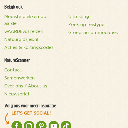
Bekijk ook
Mooiste plekken op
Uitrusting
aarde
Zoek op reistype
wAARDEvol reizen
Groepsaccommodaties
Natuurgidsjes.nl
Acties & kortingscodes
NatureScanner
Contact
Samenwerken
Over ons / About us
Nieuwsbrief
Volg ons voor meer inspiratie
LET'S GET SOCIAL!
NATURESCANNER OP FACEBOOK
NATURESCANNER OP INSTAGRAM
NATURESCANNER OP PINTEREST
NATURESCANNER OP YOUTUBE
NATURESCANNER OP TIKTOK