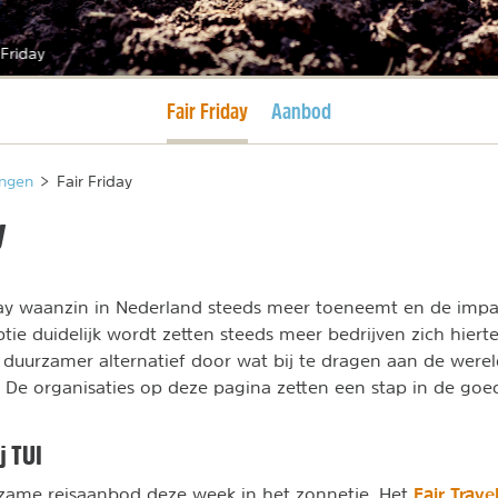
 Friday
Huidige pagina
Fair Friday
Aanbod
ngen
>
Fair Friday
y
day waanzin in Nederland steeds meer toeneemt en de impa
e duidelijk wordt zetten steeds meer bedrijven zich hierteg
duurzamer alternatief door wat bij te dragen aan de werel
. De organisaties op deze pagina zetten een stap in de goed
ij TUI
Fair Trave
rzame reisaanbod deze week in het zonnetje. Het