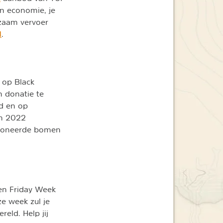
en economie, je
rzaam vervoer
I
.
 op Black
n donatie te
d en op
In 2022
gedoneerde bomen
en Friday Week
ze week zul je
eld. Help jij