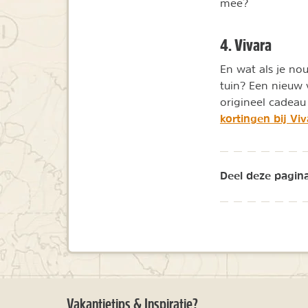
mee?
4. Vivara
En wat als je no
tuin? Een nieuw 
origineel cadeau
kortingen bij Viv
Deel deze pagina
Vakantietips & Inspiratie?