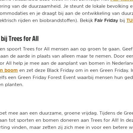
ering van de duurzaamheid. Je steunt de lokale bevolking 
commodaties en je draagt bij aan de ontwikkeling van duu
Fair Friday
TU
lektrisch rijden en biobrandstoffen). Bekijk
bij
bij Trees for All
aren spoort Trees for All mensen aan op groen te gaan. Geef
 aan de aarde in plaats van alleen maar te nemen. Door ee
or All help je mee aan de aanplant van bomen in Nederlan
en boom
en zet deze Black Friday om in een Green Friday. 
 zelfs een Green Friday Forest Event waarbij mensen hun 
n planten.
et mee aan een duurzame, groene vrijdag. Tijdens de Gre
l aan tot sporten en bomen doneren aan Trees for All! In de
ting vinden, maar zetten zij zich mee in voor een betere wer