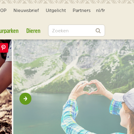
HOP
Nieuwsbrief
Uitgelicht
Partners
nl
/
fr
Zoeken
urparken
Dieren
Zoeken
Volgende