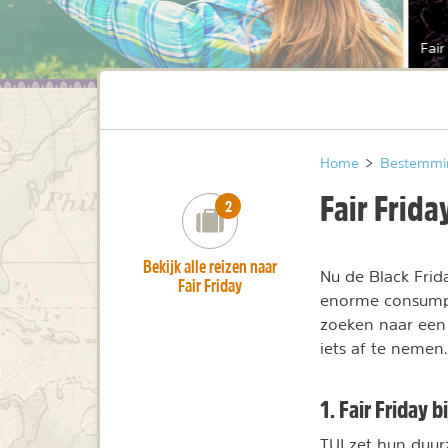
Fair
Home
>
Bestemmi
Fair Frida
number_of_trips:
2
Bekijk alle reizen naar
Nu de Black Fri
Fair Friday
enorme consumpti
zoeken naar een 
iets af te nemen
1. Fair Friday b
TUI zet hun duu