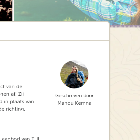
ct van de
en af. Zij
Geschreven door
d in plaats van
Manou Kemna
e richting.
l
aanbod van TUI