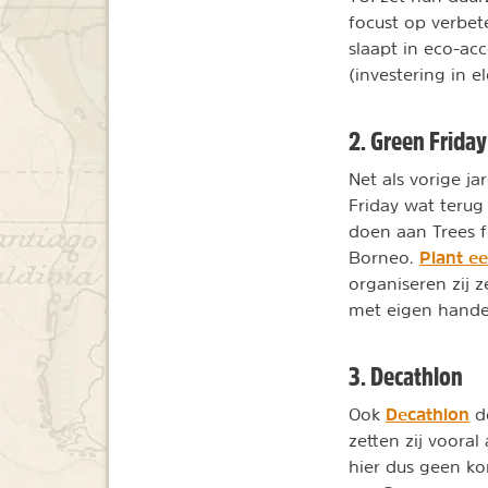
focust op verbet
slaapt in eco-ac
(investering in e
2. Green Friday 
Net als vorige j
Friday wat terug
doen aan Trees f
Plant e
Borneo.
organiseren zij
met eigen hande
3. Decathlon
Decathlon
Ook
do
zetten zij voora
hier dus geen kor