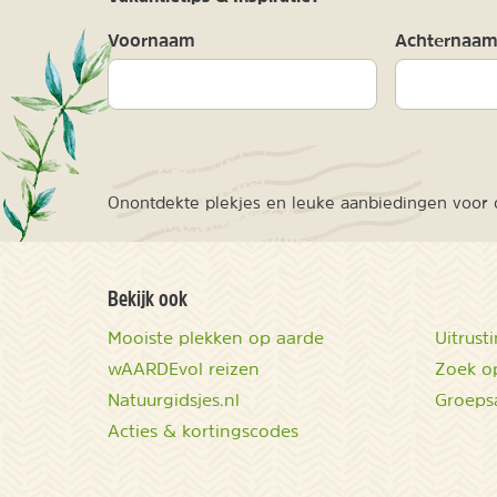
Voornaam
Achternaa
Onontdekte plekjes en leuke aanbiedingen voor o
Bekijk ook
Mooiste plekken op aarde
Uitrust
wAARDEvol reizen
Zoek op
Natuurgidsjes.nl
Groeps
Acties & kortingscodes