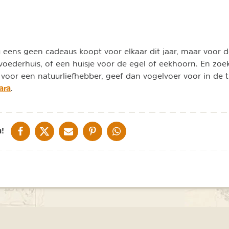
u eens geen cadeaus koopt voor elkaar dit jaar, maar voor d
voederhuis, of een huisje voor de egel of eekhoorn. En zoe
 voor een natuurliefhebber, geef dan vogelvoer voor in de t
ara
.
DELEN OP FACEBOOK
DELEN OP X
DELEN VIA DE MAIL
DELEN OP PINTEREST
DELEN OP WHATSAPP
!