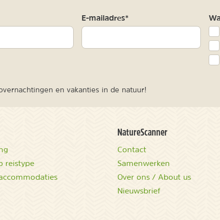
m
E-mailadres*
Waa
vernachtingen en vakanties in de natuur!
NatureScanner
ing
Contact
 reistype
Samenwerken
accommodaties
Over ons / About us
Nieuwsbrief