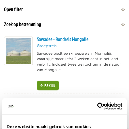
Open filter
Zoek op bestemming
Sawadee - Rondreis Mongolie
Groepsreis
Sawadee biedt een groepsreis in Mongolië,
waarbij je maar liefst 3 weken echt in het land
verblijft. Inclusief twee trektochten in de natuur
van Mongolie.
BEKIJK
DELEN OP FACEBOOK
DELEN OP X
DELEN VIA DE MAIL
DELEN OP PINTEREST
DELEN OP WH
Deel deze pagina!
Deze website maakt gebruik van cookies