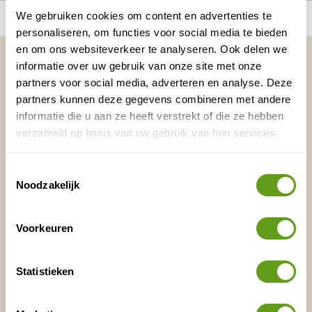
number_of_trips:
1
We gebruiken cookies om content en advertenties te
Bekijk alle reizen naar Grasland
Bekijk kaart
personaliseren, om functies voor social media te bieden
en om ons websiteverkeer te analyseren. Ook delen we
Vakantietips & Inspiratie?
informatie over uw gebruik van onze site met onze
partners voor social media, adverteren en analyse. Deze
Voornaam
Achternaam
partners kunnen deze gegevens combineren met andere
informatie die u aan ze heeft verstrekt of die ze hebben
verzameld op basis van uw gebruik van hun services.
E-mailadres*
Waar ligt je interesse?
Nederland
Toestemmingsselectie
Noodzakelijk
Europa
Ver weg
Voorkeuren
VERZENDEN
Statistieken
Onontdekte plekjes en leuke aanbiedingen voor