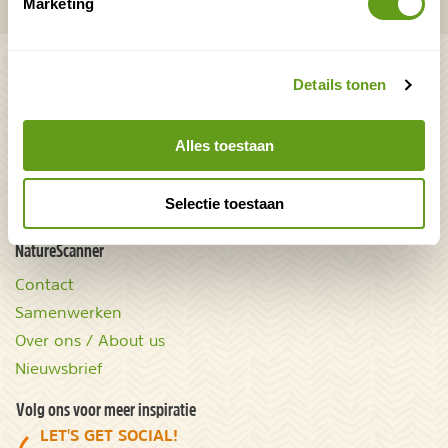
Marketing
overnachtingen en vakanties in de natuur!
Bekijk ook
Details tonen
Mooiste plekken op
Uitrusting
aarde
Zoek op reistype
Alles toestaan
wAARDEvol reizen
Groepsaccommodaties
Natuurgidsjes.nl
Selectie toestaan
Acties & kortingscodes
NatureScanner
Contact
Samenwerken
Over ons / About us
Nieuwsbrief
Volg ons voor meer inspiratie
LET'S GET SOCIAL!