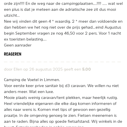
orde zijn!!!! En de weg naar de campingplaatsen….!!!! ….. wat wel
een plus is dat je meteen aan de adriatische zee zit dus mooi
uitzicht…
Nee wij vinden dit geen 4 * waardig. 2 * meer dan voldoende en
dan hebben we het nog niet over de prijs gehad…eind Augustus
begin September vragen ze nog 46,50 voor 2 pers. Voor 1 nacht
ex toeristen belasting….
Geen aanrader
REAGEREN
5.00
door Ellen op
26 augustus 2025
geeft een
Camping de Voetel in Limmen.
Voor eerste keer prive sanitair bij d3 caravan. We willen nu niet
anders meer. Wat een luxe.
Mooie plaats weinig caravan/tent plekken, maar heerlijk rustig.
Heel vriendelijke eigenaren die elke dag komen informeren of
alles naar wens is. Komen met tips of gewoon een gezellig
praatje. In de omgeving genoeg te zien. Fietsen meenemen is
aan te raden. Bijna alles op goede fietsafstand. Wij winkels in de