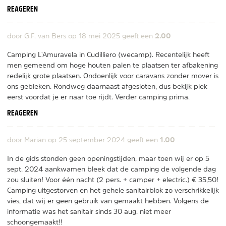
REAGEREN
2.00
door G.F. van Bers op
18 mei 2025
geeft een
Camping L'Amuravela in Cudilliero (wecamp). Recentelijk heeft
men gemeend om hoge houten palen te plaatsen ter afbakening
redelijk grote plaatsen. Ondoenlijk voor caravans zonder mover is
ons gebleken. Rondweg daarnaast afgesloten, dus bekijk plek
eerst voordat je er naar toe rijdt. Verder camping prima.
REAGEREN
1.00
door Marian op
25 september 2024
geeft een
In de gids stonden geen openingstijden, maar toen wij er op 5
sept. 2024 aankwamen bleek dat de camping de volgende dag
zou sluiten! Voor één nacht (2 pers. + camper + electric.) € 35,50!
Camping uitgestorven en het gehele sanitairblok zo verschrikkelijk
vies, dat wij er geen gebruik van gemaakt hebben. Volgens de
informatie was het sanitair sinds 30 aug. niet meer
schoongemaakt!!