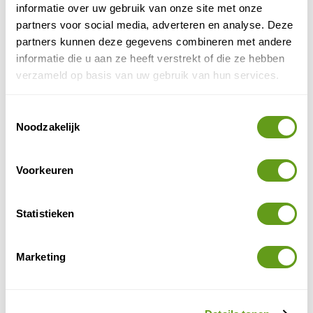
informatie over uw gebruik van onze site met onze
partners voor social media, adverteren en analyse. Deze
partners kunnen deze gegevens combineren met andere
informatie die u aan ze heeft verstrekt of die ze hebben
8 personen geven ANWB Camping een
verzameld op basis van uw gebruik van hun services.
2.0
Contactgegevens
Toestemmingsselectie
Noodzakelijk
Deel jouw ervaring met ANWB Camping
Voorkeuren
Welke score geef je ANWB Camping?
*
0
Statistieken
Omschrijf jouw ervaring
*
Marketing