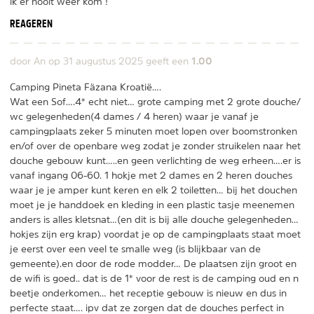
ik er nooit weer kom !
REAGEREN
1.00
door An op
31 augustus 2025
geeft een
Camping Pineta Fäzana Kroatië….
Wat een Sof….4* echt niet… grote camping met 2 grote douche/
wc gelegenheden(4 dames / 4 heren) waar je vanaf je
campingplaats zeker 5 minuten moet lopen over boomstronken
en/of over de openbare weg zodat je zonder struikelen naar het
douche gebouw kunt…..en geen verlichting de weg erheen….er is
vanaf ingang 06-60. 1 hokje met 2 dames en 2 heren douches
waar je je amper kunt keren en elk 2 toiletten… bij het douchen
moet je je handdoek en kleding in een plastic tasje meenemen
anders is alles kletsnat…(en dit is bij alle douche gelegenheden…
hokjes zijn erg krap) voordat je op de campingplaats staat moet
je eerst over een veel te smalle weg (is blijkbaar van de
gemeente).en door de rode modder… De plaatsen zijn groot en
de wifi is goed.. dat is de 1* voor de rest is de camping oud en n
beetje onderkomen… het receptie gebouw is nieuw en dus in
perfecte staat…. ipv dat ze zorgen dat de douches perfect in