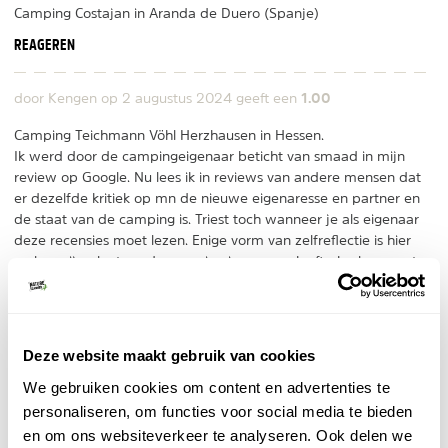
Camping Costajan in Aranda de Duero (Spanje)
REAGEREN
1.00
door Kengen op
2 augustus 2024
geeft een
Camping Teichmann Vöhl Herzhausen in Hessen.
Ik werd door de campingeigenaar beticht van smaad in mijn
review op Google. Nu lees ik in reviews van andere mensen dat
er dezelfde kritiek op mn de nieuwe eigenaresse en partner en
de staat van de camping is. Triest toch wanneer je als eigenaar
deze recensies moet lezen. Enige vorm van zelfreflectie is hier
wel op zijn plaats….. de camping is een zwak aftreksel van wat
het ooit was. Vergane glorie
REAGEREN
Deze website maakt gebruik van cookies
We gebruiken cookies om content en advertenties te
personaliseren, om functies voor social media te bieden
en om ons websiteverkeer te analyseren. Ook delen we