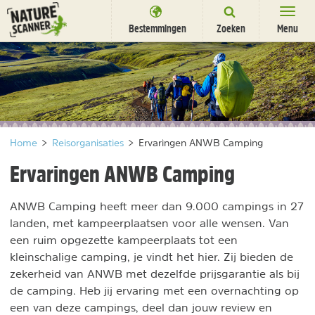
Ga
naar
Bestemmingen
Zoeken
Menu
content
Bestemmingen
Overnachten
Activiteiten
Home
>
Reisorganisaties
>
Ervaringen ANWB Camping
Natuurparken
Ervaringen ANWB Camping
Dieren
ANWB Camping heeft meer dan 9.000 campings in 27
DEALS
SHOP
landen, met kampeerplaatsen voor alle wensen. Van
Nieuwsbrief
Uitgelicht
een ruim opgezette kampeerplaats tot een
Partners
/
kleinschalige camping, je vindt het hier. Zij bieden de
nl
fr
zekerheid van ANWB met dezelfde prijsgarantie als bij
de camping. Heb jij ervaring met een overnachting op
een van deze campings, deel dan jouw review en