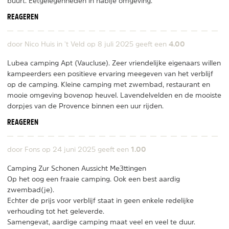
buurt. Eetgelegenheden in nabije omgeving.
REAGEREN
4.00
door Nico Huis in 't Veld op
8 juli 2025
geeft een
Lubea camping Apt (Vaucluse). Zeer vriendelijke eigenaars willen
kampeerders een positieve ervaring meegeven van het verblijf
op de camping. Kleine camping met zwembad, restaurant en
mooie omgeving bovenop heuvel. Lavendelvelden en de mooiste
dorpjes van de Provence binnen een uur rijden.
REAGEREN
1.00
door Fons op
24 juni 2025
geeft een
Camping Zur Schonen Aussicht Me3ttingen
Op het oog een fraaie camping. Ook een best aardig
zwembad(je).
Echter de prijs voor verblijf staat in geen enkele redelijke
verhouding tot het geleverde.
Samengevat, aardige camping maat veel en veel te duur.