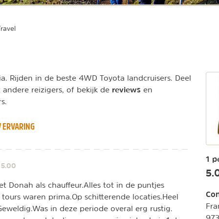
ravel
l
. Rijden in de beste 4WD Toyota landcruisers. Deel
reviews
andere reizigers, of bekijk de
en
s.
 ERVARING
1 p
5.00
n
5.
Donah als chauffeur.Alles tot in de puntjes
Con
tours waren prima.Op schitterende locaties.Heel
Fr
eweldig.Was in deze periode overal erg rustig.
97