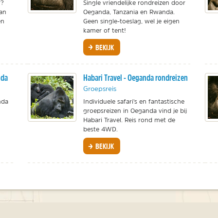
r?
Single vriendelijke rondreizen door
van
Oeganda, Tanzania en Rwanda.
en
Geen single-toeslag, wel je eigen
kamer of tent!
BEKIJK
nda
Habari Travel - Oeganda rondreizen
Groepsreis
anda
Individuele safari's en fantastische
groepsreizen in Oeganda vind je bij
Habari Travel. Reis rond met de
beste 4WD.
BEKIJK