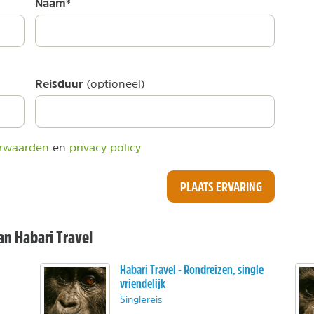
Naam
*
Reisduur
(optioneel)
rwaarden
en
privacy policy
PLAATS ERVARING
n Habari Travel
Habari Travel - Rondreizen, single
vriendelijk
Singlereis