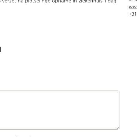
s verzet na plotselinge opname in ziekenhuis 1 dag
www
+31
l