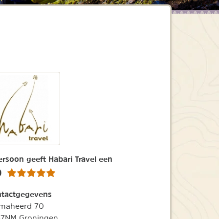
ersoon geeft Habari Travel een
0
tactgegevens
amaheerd 70
37NM Groningen