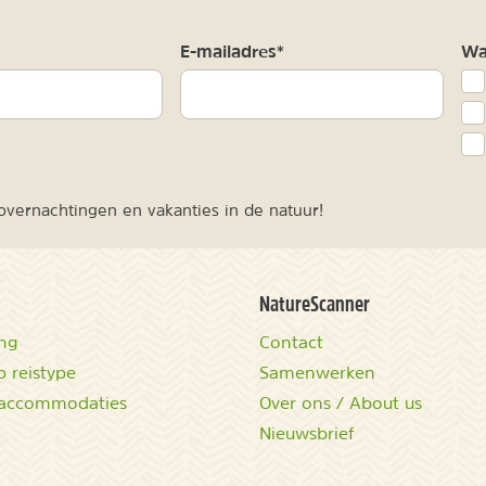
m
E-mailadres*
Waa
vernachtingen en vakanties in de natuur!
NatureScanner
ing
Contact
 reistype
Samenwerken
accommodaties
Over ons / About us
Nieuwsbrief