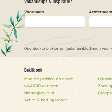
Vakantietips & Inspiratie?
Voornaam
Achternaa
Onontdekte plekjes en leuke aanbiedingen voor o
Bekijk ook
Mooiste plekken op aarde
Uitrust
wAARDEvol reizen
Zoek op
Natuurgidsjes.nl
Groeps
Acties & kortingscodes