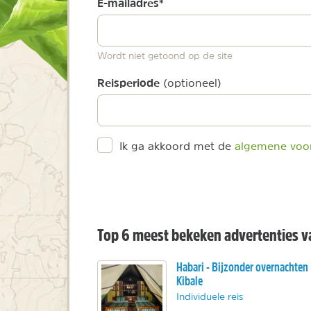
E-mailadres
*
Wordt niet getoond op de site
Reisperiode
(optioneel)
Ik ga akkoord met de
algemene voo
Top 6 meest bekeken advertenties va
Habari - Bijzonder overnachten
Kibale
Individuele reis