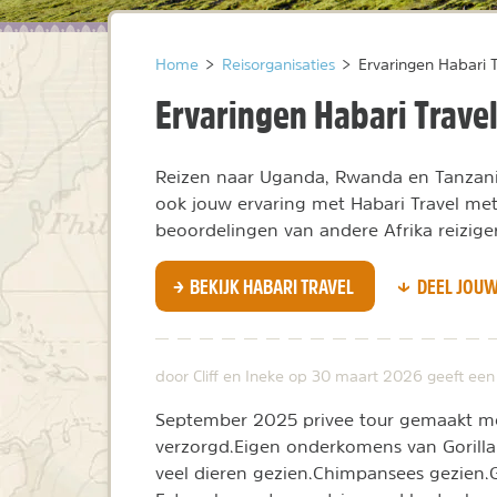
Home
>
Reisorganisaties
>
Ervaringen Habari T
Ervaringen Habari Trave
Reizen naar Uganda, Rwanda en Tanzania
ook jouw ervaring met Habari Travel met 
beoordelingen van andere Afrika reiziger
BEKIJK HABARI TRAVEL
DEEL JOUW
door Cliff en Ineke op
30 maart 2026
geeft ee
September 2025 privee tour gemaakt met 
verzorgd.Eigen onderkomens van Gorilla 
veel dieren gezien.Chimpansees gezien.G