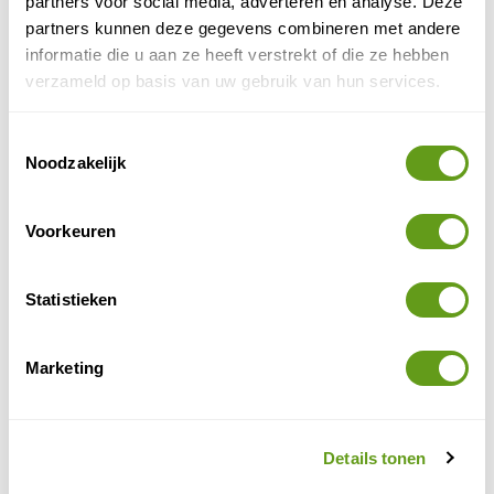
partners voor social media, adverteren en analyse. Deze
partners kunnen deze gegevens combineren met andere
informatie die u aan ze heeft verstrekt of die ze hebben
verzameld op basis van uw gebruik van hun services.
Toestemmingsselectie
E-mailadres
*
Noodzakelijk
Wordt niet getoond op de site
Voorkeuren
Naam
*
Statistieken
Marketing
Reisperiode
(optioneel)
Details tonen
Reisduur
(optioneel)