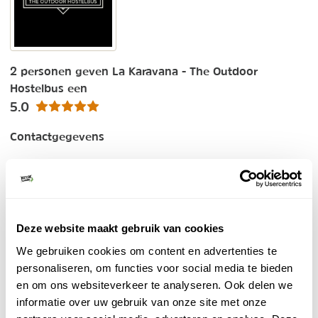
2 personen geven La Karavana - The Outdoor
Hostelbus een
5.0
Contactgegevens
Deel jouw ervaring met La Karavana - The Outdoor
Hostelbus
Welke score geef je La Karavana - The Outdoor
Deze website maakt gebruik van cookies
Hostelbus?
*
We gebruiken cookies om content en advertenties te
0
personaliseren, om functies voor social media te bieden
en om ons websiteverkeer te analyseren. Ook delen we
Omschrijf jouw ervaring
*
informatie over uw gebruik van onze site met onze