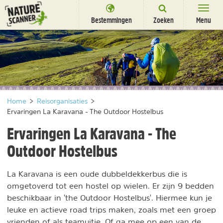
Ga
naar
Bestemmingen
Zoeken
Menu
content
Bestemmingen
Overnachten
Activiteiten
Home
>
Reisorganisaties
>
Natuurparken
Ervaringen La Karavana - The Outdoor Hostelbus
Dieren
Ervaringen La Karavana - The
Outdoor Hostelbus
DEALS
SHOP
Nieuwsbrief
Uitgelicht
La Karavana is een oude dubbeldekkerbus die is
Partners
/
nl
fr
omgetoverd tot een hostel op wielen. Er zijn 9 bedden
beschikbaar in 'the Outdoor Hostelbus'. Hiermee kun je
leuke en actieve road trips maken, zoals met een groep
vrienden of als teamuitje. Of ga mee op een van de