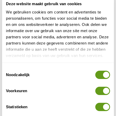
Deze website maakt gebruik van cookies
Reisperiode
(optioneel)
We gebruiken cookies om content en advertenties te
personaliseren, om functies voor social media te bieden
en om ons websiteverkeer te analyseren. Ook delen we
Reisduur
(optioneel)
informatie over uw gebruik van onze site met onze
partners voor social media, adverteren en analyse. Deze
partners kunnen deze gegevens combineren met andere
informatie die u aan ze heeft verstrekt of die ze hebben
Ik ga akkoord met de
algemene voorwaarden
en
verzameld op basis van uw gebruik van hun services.
privacy policy
Toestemmingsselectie
PLAATS ERVARING
Noodzakelijk
Top 6 meest bekeken advertenties van Merapi
Voorkeuren
Merapi - Rondreis Papua (Indonesië)
Individuele reis
Statistieken
Merapi neemt je mee naar Papua, het oude
Nederlands Nieuw Guinea. Bezoek traditionele