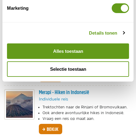
stammen in de Baliemvallei. Individueel en groep.
Marketing
BEKIJK
Merapi - Indonesië specialist (Tip)
Details tonen
Individuele reis
Indonesië specialist Merapi helpt je bij het
verwezenlijken van je droomreis met persoonlijk
Alles toestaan
advies, mooie maatwerkreizen en leuke
rondreizen in groep.
Selectie toestaan
BEKIJK
Merapi - Hiken in Indonesië
Individuele reis
Trektochten naar de Rinjani of Bromovulkaan.
Ook andere avontuurlijke hikes in Indonesië.
Vraag een reis op maat aan.
BEKIJK