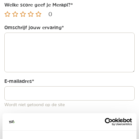
Welke score geef je Merapi?
*
0
Omschrijf jouw ervaring
*
E-mailadres
*
Wordt niet getoond op de site
Naam
*