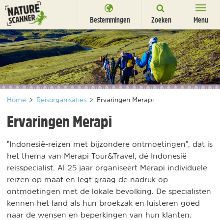
Ga
naar
Bestemmingen
Zoeken
Menu
content
Bestemmingen
Overnachten
Activiteiten
Home
>
Reisorganisaties
>
Ervaringen Merapi
Natuurparken
Ervaringen Merapi
Dieren
"Indonesië-reizen met bijzondere ontmoetingen", dat is
DEALS
SHOP
het thema van Merapi Tour&Travel, dé Indonesië
Nieuwsbrief
Uitgelicht
reisspecialist. Al 25 jaar organiseert Merapi individuele
Partners
/
reizen op maat en legt graag de nadruk op
nl
fr
ontmoetingen met de lokale bevolking. De specialisten
kennen het land als hun broekzak en luisteren goed
naar de wensen en beperkingen van hun klanten.