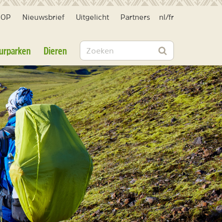
HOP
Nieuwsbrief
Uitgelicht
Partners
nl
/
fr
Zoeken
urparken
Dieren
Zoeken