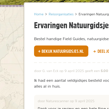
Home
>
Reisorganisaties
>
Ervaringen Natuurgi
Ervaringen Natuurgidsje
Bestel handige Field Guides, natuurgidse
BEKIJK NATUURGIDSJES.NL
DEEL J
5.00
door G. van Eck op
9 april 2025
geeft een
Ik had een aantal veldgidsjes besteld v
alles al in huis.
door Naturescanner op
9 april 2025
Dank voor je review en een hele fijne 