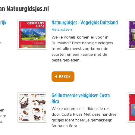
an Natuurgidsjes.nl
rijk
Natuurgidsjes - Vogelgids Duitsland
Reisgidsen
Welke vogels komen er voor in
s
Duitsland? Deze handige veldgids
toont alle meest voorkomende
soorten en een kaartje met de
beste gebieden.
BEKIJK
Gëillustreerde veldgidsen Costa
Rica
Welke dieren zie jij tijdens je reis
ten
door Costa Rica? Met deze handige
eerd
gidsjes identificeer je gemakkelijk
an
fauna en flora.