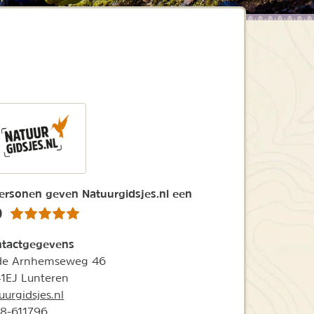
ersonen geven Natuurgidsjes.nl een
0
tactgegevens
de Arnhemseweg 46
1EJ Lunteren
uurgidsjes.nl
8-611796