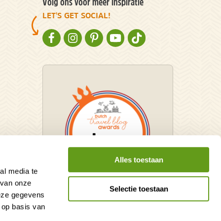
Volg ons voor meer inspiratie
LET'S GET SOCIAL!
NATURESCANNER OP FACEBOOK
NATURESCANNER OP INSTAGRAM
NATURESCANNER OP PINTEREST
NATURESCANNER OP YOUTUBE
NATURESCANNER OP TIKT
Alles toestaan
al media te
 van onze
Selectie toestaan
deze gegevens
Winnaar Dutch Travel Blog
 op basis van
Awards