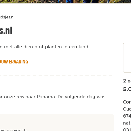
dsjes.nl
s.nl
n met alle dieren of planten in een land.
OUW ERVARING
2 p
5.
oor onze reis naar Panama. De volgende dag was
Con
Ou
674
nat
031
reis gewenst!