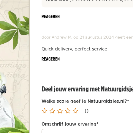
REAGEREN
door Andrew M. op
21 augustus 2024
geeft ee
Quick delivery, perfect service
REAGEREN
Deel jouw ervaring met Natuurgidsje
Welke score geef je Natuurgidsjes.nl?
*
0
Omschrijf jouw ervaring
*