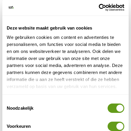
E-mailadres
*
Deze website maakt gebruik van cookies
Wordt niet getoond op de site
We gebruiken cookies om content en advertenties te
Naam
*
personaliseren, om functies voor social media te bieden
en om ons websiteverkeer te analyseren. Ook delen we
informatie over uw gebruik van onze site met onze
partners voor social media, adverteren en analyse. Deze
Reisperiode
(optioneel)
partners kunnen deze gegevens combineren met andere
informatie die u aan ze heeft verstrekt of die ze hebben
verzameld op basis van uw gebruik van hun services.
Reisduur
(optioneel)
Toestemmingsselectie
Noodzakelijk
Ik ga akkoord met de
algemene voorwaarden
en
privacy policy
Voorkeuren