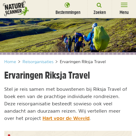
Ga
naar
Bestemmingen
Zoeken
Menu
content
Bestemmingen
Overnachten
Activiteiten
Home
>
Reisorganisaties
>
Ervaringen Riksja Travel
Natuurparken
Ervaringen Riksja Travel
Dieren
Stel je reis samen met bouwstenen bij Riksja Travel of
DEALS
SHOP
boek een van de prachtige individuele rondreizen.
Nieuwsbrief
Uitgelicht
Deze reisorganisatie besteedt sowieso ook veel
Partners
/
aandacht aan duurzaam reizen. Wij vertellen meer
nl
fr
Hart voor de Wereld
over het project
.