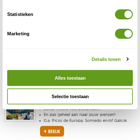
PLAATS ERVARING
Statistieken
Top 6 meest bekeken advertenties van Riksja Travel
Marketing
Riksja - Rondreis langs trulli
Individuele reis
Gave rondreis door Zuid-Italië, met leuke
Details tonen
overnachtingen in een trulli-huisje, grotwoning en
masseria.
BEKIJK
Alles toestaan
Riksja Travel - Noord-Spanje
Selectie toestaan
Maatwerk, Bouwstenen
Bekijk mooie voorbeeldreizen.
En pas geheel aan naar jouw wensen!
O.a. Picos de Europa, Somiedo en/of Galicië.
BEKIJK