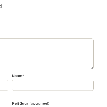
d
Naam
*
Reisduur
(optioneel)