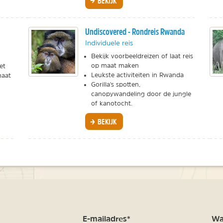
BEKIJK
Undiscovered - Rondreis Rwanda
Individuele reis
Bekijk voorbeeldreizen of laat reis
op maat maken
et
Leukste activiteiten in Rwanda
maat
Gorilla's spotten,
canopywandeling door de jungle
of kanotocht.
BEKIJK
m
E-mailadres*
Waa