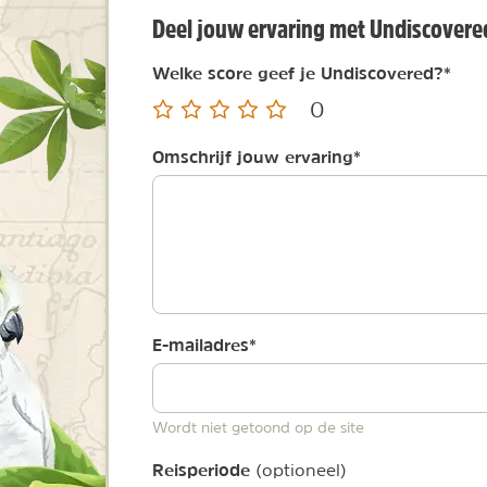
Deel jouw ervaring met Undiscovere
Welke score geef je Undiscovered?
*
0
Omschrijf jouw ervaring
*
E-mailadres
*
Wordt niet getoond op de site
Reisperiode
(optioneel)