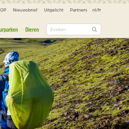
HOP
Nieuwsbrief
Uitgelicht
Partners
nl
/
fr
Zoeken
urparken
Dieren
Zoeken