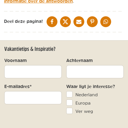
informatie over de antwoorden
.
DELEN OP FACEBOOK
DELEN OP X
DELEN VIA DE MAIL
DELEN OP PINTEREST
DELEN OP WH
Deel deze pagina!
Vakantietips & Inspiratie?
Voornaam
Achternaam
E-mailadres*
Waar ligt je interesse?
Nederland
Europa
Ver weg