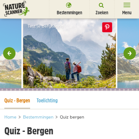
Ga
naar
Bestemmingen
Zoeken
Menu
content
Bestemmingen
Test je bergkennis
Overnachten
Activiteiten
rige
Vol
Natuurparken
Dieren
DEALS
SHOP
Huidige pagina
Quiz - Bergen
Toelichting
Nieuwsbrief
Uitgelicht
Partners
/
nl
fr
Home
>
Bestemmingen
>
Quiz bergen
Quiz - Bergen