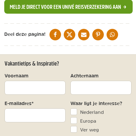
MELD JE DIRECT VOOR EEN UNIVÉ REISVERZEKERING AAN
DELEN OP FACEBOOK
DELEN OP X
DELEN VIA DE MAIL
DELEN OP PINTEREST
DELEN OP WH
Deel deze pagina!
Vakantietips & Inspiratie?
Voornaam
Achternaam
E-mailadres*
Waar ligt je interesse?
Nederland
Europa
Ver weg