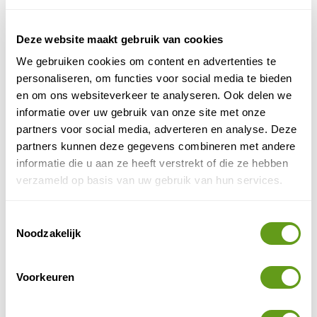
Deze website maakt gebruik van cookies
We gebruiken cookies om content en advertenties te
personaliseren, om functies voor social media te bieden
en om ons websiteverkeer te analyseren. Ook delen we
informatie over uw gebruik van onze site met onze
partners voor social media, adverteren en analyse. Deze
partners kunnen deze gegevens combineren met andere
informatie die u aan ze heeft verstrekt of die ze hebben
verzameld op basis van uw gebruik van hun services.
Verzeker extreme sporten bij
Toestemmingsselectie
Noodzakelijk
Daarnaast is het ook mogelijk om je bagage en
contant geld mee te verzekeren. Het is natuurlijk erg
Voorkeuren
vervelend als je bagage of geld gestolen wordt of
kwijtraakt tijdens je vakantie. Dit kan je veel geld