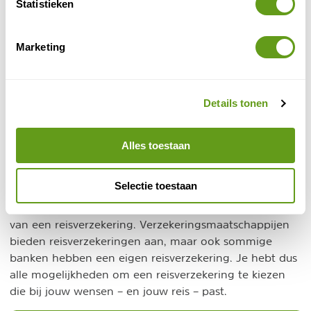
kosten. Met een aanvullende bagagedekking krijg je in
Statistieken
deze situatie een vergoeding.
Marketing
Er zijn nog veel meer aanvullende dekkingen die je
kunt afsluiten bij je reisverzekering. Zo maak je deze
helemaal passend bij jouw reis en jouw wensen. Bekijk
voor een voorbeeld de lijst met aanvullende dekkingen
Details tonen
van Univé. Je kunt bij alle reisverzekeraars zoveel
aanvullende dekkingen afsluiten en combineren als je
Alles toestaan
wilt.
Waar sluit ik een reisverzekering af?
Selectie toestaan
Je hebt verschillende mogelijkheden voor het afsluiten
van een reisverzekering. Verzekeringsmaatschappijen
bieden reisverzekeringen aan, maar ook sommige
banken hebben een eigen reisverzekering. Je hebt dus
alle mogelijkheden om een reisverzekering te kiezen
die bij jouw wensen – en jouw reis – past.