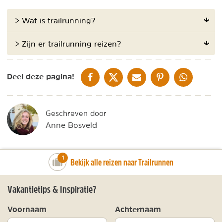
> Wat is trailrunning?
> Zijn er trailrunning reizen?
DELEN OP FACEBOOK
DELEN OP X
DELEN VIA DE MAIL
DELEN OP PINTEREST
DELEN OP WH
Deel deze pagina!
Geschreven door
Anne Bosveld
number_of_trips:
1
Bekijk alle reizen naar Trailrunnen
Vakantietips & Inspiratie?
Voornaam
Achternaam