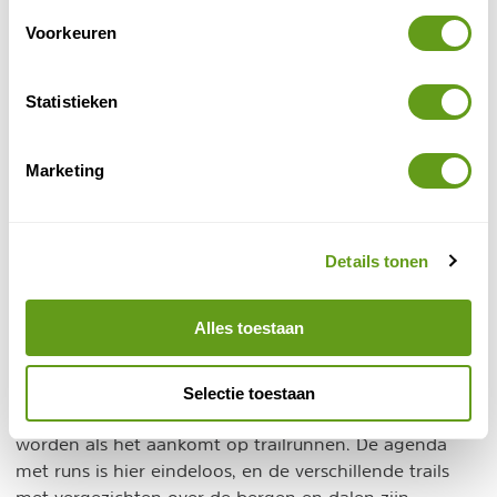
combineren met je zonvakantie naar de Canarische
Voorkeuren
Eilanden.
Statistieken
Bestemmingen buiten Europa
Wat zijn de beste verre bestemmingen voor
Marketing
trailrunning?
1. Marokko
Details tonen
High Atlas Trail
In de buurt van Marrakech is de
. Voor
de echte fanatiekeling, want deze trail duurt maar
liefst zes dagen!
Alles toestaan
2. Nieuw-Zeeland
Selectie toestaan
Een waar walhalla kan Nieuw-Zeeland genoemd
worden als het aankomt op trailrunnen. De agenda
met runs is hier eindeloos, en de verschillende trails