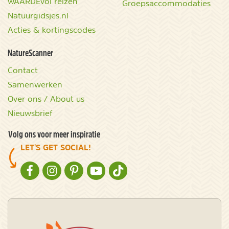
wAARDEvol reizen
Groepsaccommodaties
Natuurgidsjes.nl
Acties & kortingscodes
NatureScanner
Contact
Samenwerken
Over ons / About us
Nieuwsbrief
Volg ons voor meer inspiratie
LET'S GET SOCIAL!
NATURESCANNER OP FACEBOOK
NATURESCANNER OP INSTAGRAM
NATURESCANNER OP PINTEREST
NATURESCANNER OP YOUTUBE
NATURESCANNER OP TIKTOK