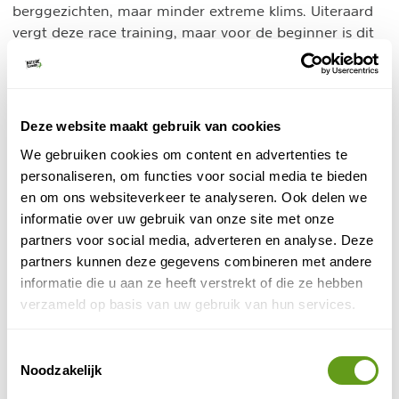
berggezichten, maar minder extreme klims. Uiteraard
vergt deze race training, maar voor de beginner is dit
een mooie track om kennis te maken!
5. Frankrijk
Deze website maakt gebruik van cookies
Een van de prachtigste trails vind je in de Franse
Alpen. De Écrins bieden fraaie uitzichten over de Alpen
We gebruiken cookies om content en advertenties te
Grand
met bloemenweides en vogels in overvloed. De
personaliseren, om functies voor social media te bieden
Trail des Écrins
heeft naast een prachtige race voor
en om ons websiteverkeer te analyseren. Ook delen we
volwassenen op verschillende afstanden, ook nog een
informatie over uw gebruik van onze site met onze
race voor kids! Ideaal als je je kinderen wilt laten
partners voor social media, adverteren en analyse. Deze
kennismaken met jouw passie. De Vars Mountain Trail
partners kunnen deze gegevens combineren met andere
heeft een winter- en een zomereditie, reden voor twee
informatie die u aan ze heeft verstrekt of die ze hebben
reisjes per jaar!
verzameld op basis van uw gebruik van hun services.
6. Lanzarote
Toestemmingsselectie
Noodzakelijk
Een adembenemende trail door het vulkanische
landschap over het zwarte zand. Ideaal om te