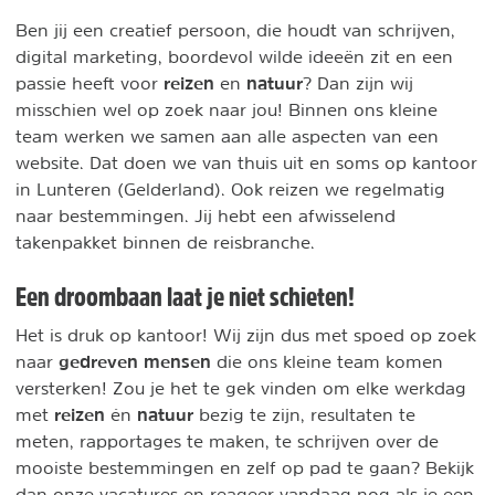
Ben jij een creatief persoon, die houdt van schrijven,
digital marketing, boordevol wilde ideeën zit en een
reizen
natuur
passie heeft voor
en
? Dan zijn wij
misschien wel op zoek naar jou! Binnen ons kleine
team werken we samen aan alle aspecten van een
website. Dat doen we van thuis uit en soms op kantoor
in Lunteren (Gelderland). Ook reizen we regelmatig
naar bestemmingen. Jij hebt een afwisselend
takenpakket binnen de reisbranche.
Een droombaan laat je niet schieten!
Het is druk op kantoor! Wij zijn dus met spoed op zoek
gedreven mensen
naar
die ons kleine team komen
versterken! Zou je het te gek vinden om elke werkdag
reizen
natuur
met
én
bezig te zijn, resultaten te
meten, rapportages te maken, te schrijven over de
mooiste bestemmingen en zelf op pad te gaan? Bekijk
dan onze vacatures en reageer vandaag nog als je een