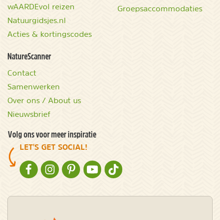
wAARDEvol reizen
Groepsaccommodaties
Natuurgidsjes.nl
Acties & kortingscodes
NatureScanner
Contact
Samenwerken
Over ons / About us
Nieuwsbrief
Volg ons voor meer inspiratie
LET'S GET SOCIAL!
NATURESCANNER OP FACEBOOK
NATURESCANNER OP INSTAGRAM
NATURESCANNER OP PINTEREST
NATURESCANNER OP YOUTUBE
NATURESCANNER OP TIKTOK