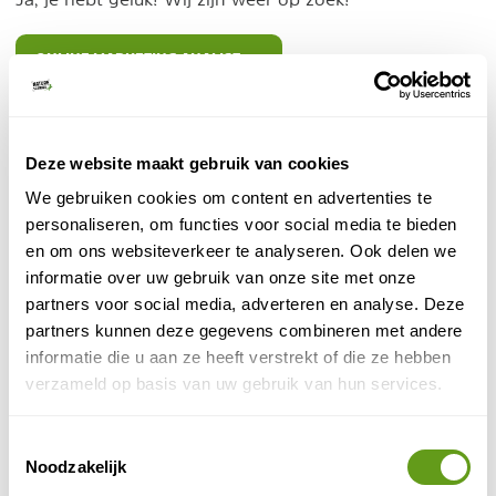
ONLINE MARKETING ANALIST
2. Pr-manager
Deze website maakt gebruik van cookies
Helaas, deze vacature is vervuld!
We gebruiken cookies om content en advertenties te
PR-MANAGER
personaliseren, om functies voor social media te bieden
en om ons websiteverkeer te analyseren. Ook delen we
informatie over uw gebruik van onze site met onze
3. Stagiair
partners voor social media, adverteren en analyse. Deze
partners kunnen deze gegevens combineren met andere
Ben jij zeer leergierig en ambitieus, actief op Social
informatie die u aan ze heeft verstrekt of die ze hebben
Media, begaan met natuur en hou je van (foutloos)
verzameld op basis van uw gebruik van hun services.
schrijven? Je studeert in Communicatie, Journalistiek,
Toerisme of een andere vergelijkbare richting en bent
op zoek naar een uitdagende, leerzame en vooral
Toestemmingsselectie
Noodzakelijk
gezellige stage, neem dan snel contact. Wij zijn op
zoek naar een stagiair met mogelijke verlenging tot