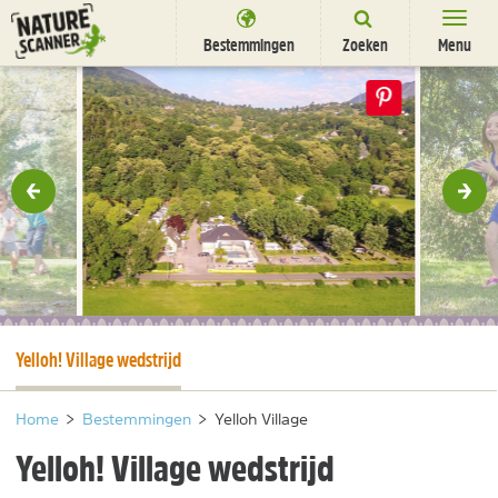
Ga
naar
Bestemmingen
Zoeken
Menu
content
Bestemmingen
Overnachten
Activiteiten
rige
Vol
Natuurparken
Dieren
DEALS
SHOP
Huidige pagina
Yelloh! Village wedstrijd
Nieuwsbrief
Uitgelicht
Partners
/
nl
fr
Home
>
Bestemmingen
>
Yelloh Village
Yelloh! Village wedstrijd