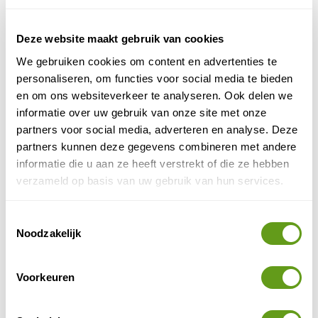
- Verwelkoming met aperitief en hele middag open
bar,
Deze website maakt gebruik van cookies
- Lunch wordt geserveerd aan tafel,
We gebruiken cookies om content en advertenties te
- De adverteerderscaravan en de Tour de France
personaliseren, om functies voor social media te bieden
etappe zullen plaatsvinden voor het VIP Station,
en om ons websiteverkeer te analyseren. Ook delen we
- Een tweede kijk op de rit met commentaar,
informatie over uw gebruik van onze site met onze
- Activiteiten gedurende de dag,
partners voor social media, adverteren en analyse. Deze
- VIP champagne,
partners kunnen deze gegevens combineren met andere
- Iedere gast ontvangt een VIP cadeau,
informatie die u aan ze heeft verstrekt of die ze hebben
- Toegang tot parkeerplaats.
verzameld op basis van uw gebruik van hun services.
Toestemmingsselectie
Noodzakelijk
Voorkeuren