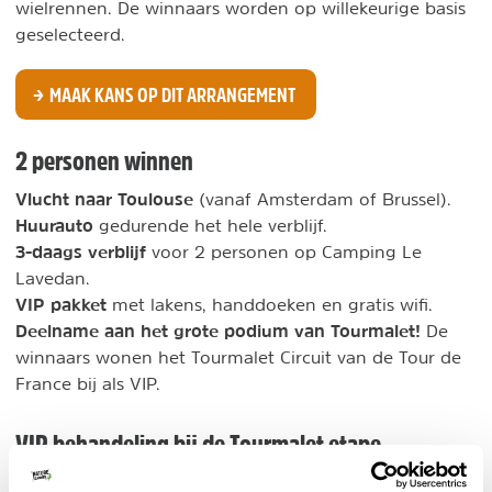
wielrennen. De winnaars worden op willekeurige basis
geselecteerd.
MAAK KANS OP DIT ARRANGEMENT
2 personen winnen
Vlucht naar Toulouse
(vanaf Amsterdam of Brussel).
Huurauto
gedurende het hele verblijf.
3-daags verblijf
voor 2 personen op Camping Le
Lavedan.
VIP pakket
met lakens, handdoeken en gratis wifi.
Deelname aan het grote podium van Tourmalet!
De
winnaars wonen het Tourmalet Circuit van de Tour de
France bij als VIP.
VIP behandeling bij de Tourmalet etape
Wat houdt de VIP behandeling in? Van 12:30 tot 17:30: