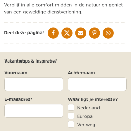
Verblijf in alle comfort midden in de natuur en geniet
van een geweldige dienstverlening.
DELEN OP FACEBOOK
DELEN OP X
DELEN VIA DE MAIL
DELEN OP PINTEREST
DELEN OP WH
Deel deze pagina!
Vakantietips & Inspiratie?
Voornaam
Achternaam
E-mailadres*
Waar ligt je interesse?
Nederland
Europa
Ver weg