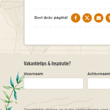
DELEN OP FACEBOOK
DELEN OP X
DELEN V
Deel deze pagina!
Vakantietips & Inspiratie?
Voornaam
Achternaa
Onontdekte plekjes en leuke aanbiedingen voor o