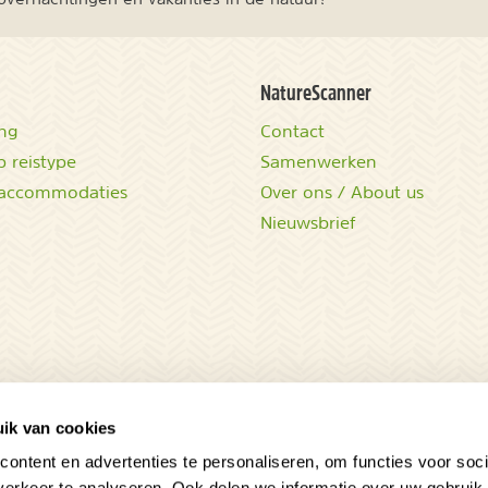
NatureScanner
ing
Contact
 reistype
Samenwerken
accommodaties
Over ons / About us
Nieuwsbrief
ik van cookies
ontent en advertenties te personaliseren, om functies voor soci
erkeer te analyseren. Ook delen we informatie over uw gebruik