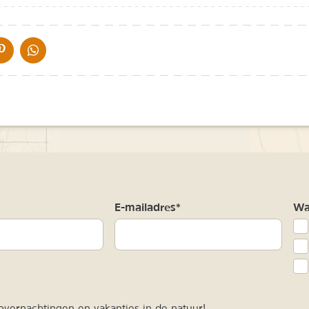
IA DE MAIL
DELEN OP PINTEREST
DELEN OP WHATSAPP
m
E-mailadres*
Waa
vernachtingen en vakanties in de natuur!