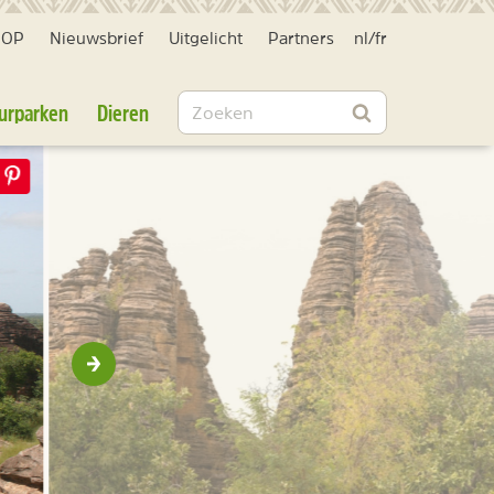
HOP
Nieuwsbrief
Uitgelicht
Partners
nl
/
fr
Zoeken
urparken
Dieren
Zoeken
Volgende