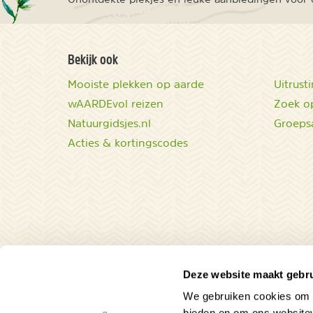
Bekijk ook
Mooiste plekken op aarde
Uitrust
wAARDEvol reizen
Zoek op
Natuurgidsjes.nl
Groeps
Acties & kortingscodes
Deze website maakt gebru
We gebruiken cookies om c
bieden en om ons websitev