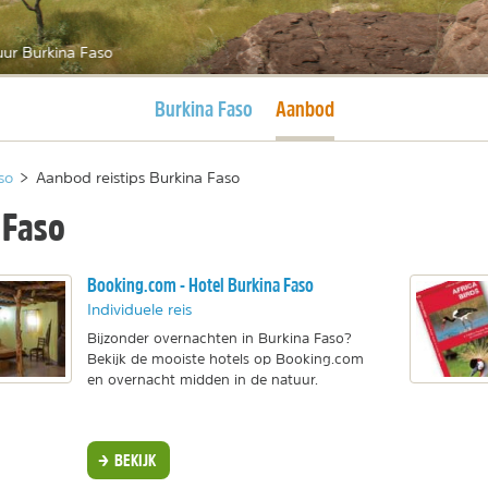
uur Burkina Faso
Huidige pagina
Huidige pagina
Burkina Faso
Aanbod
so
>
Aanbod reistips Burkina Faso
 Faso
Booking.com - Hotel Burkina Faso
Individuele reis
Bijzonder overnachten in Burkina Faso?
Bekijk de mooiste hotels op Booking.com
en overnacht midden in de natuur.
BEKIJK