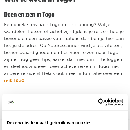
Doen en zien in Togo
Een unieke reis naar Togo in de planning? Wil je
wandelen, fietsen of actief zijn tijdens je reis en heb je
bovendien een passie voor natuur, dan ben je hier aan
het juiste adres. Op Naturescanner vind je activiteiten,
bezienswaardigheden en tips voor reizen naar Togo.
Zijn er nog geen tips, aarzel dan niet om in te loggen
en deel jouw ideeën over actieve reizen in Togo met
andere reizigers! Bekijk ook meer informatie over een
reis Togo
.
DELEN OP FACEBOOK
DELEN OP X
DELEN VIA DE MAIL
DELEN OP PINTEREST
DELEN OP WH
Deel deze pagina!
Deze website maakt gebruik van cookies
number_of_trips:
3
Bekijk alle reizen naar Togo
Bekijk kaart