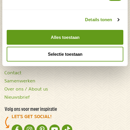
Bekijk ook
Mooiste plekken op
Uitrusting
Details tonen
aarde
Zoek op reistype
wAARDEvol reizen
Groepsaccommodaties
Alles toestaan
Natuurgidsjes.nl
Acties & kortingscodes
Selectie toestaan
NatureScanner
Contact
Samenwerken
Over ons / About us
Nieuwsbrief
Volg ons voor meer inspiratie
LET'S GET SOCIAL!