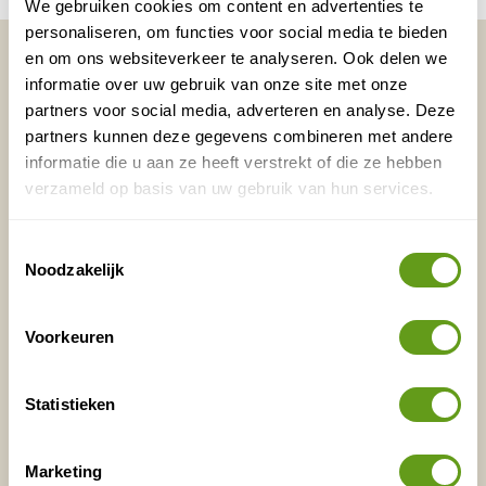
We gebruiken cookies om content en advertenties te
personaliseren, om functies voor social media te bieden
Vakantietips & Inspiratie?
en om ons websiteverkeer te analyseren. Ook delen we
informatie over uw gebruik van onze site met onze
Voornaam
Achternaam
partners voor social media, adverteren en analyse. Deze
partners kunnen deze gegevens combineren met andere
informatie die u aan ze heeft verstrekt of die ze hebben
verzameld op basis van uw gebruik van hun services.
E-mailadres*
Waar ligt je interesse?
Nederland
Toestemmingsselectie
Europa
Noodzakelijk
Ver weg
Voorkeuren
VERZENDEN
Statistieken
Onontdekte plekjes en leuke aanbiedingen voor
overnachtingen en vakanties in de natuur!
Marketing