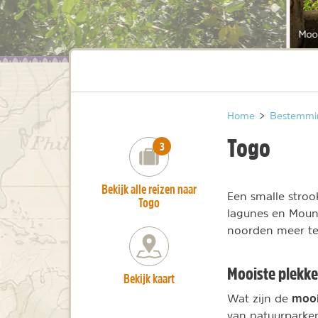
Moo
Home
>
Bestemmi
Togo
number_of_trips:
3
Bekijk alle reizen naar
Een smalle stroo
Togo
lagunes en Mount
noorden meer te 
Mooiste plekke
Bekijk kaart
mooi
Wat zijn de
van natuurparke