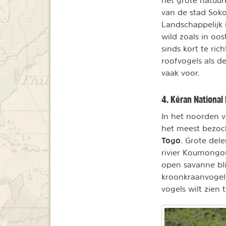
van de stad Sok
Landschappelijk 
wild zoals in oos
sinds kort te ri
roofvogels als d
vaak voor.
4. Kéran National
In het noorden 
het meest bezoch
Togo
. Grote del
rivier Koumongou
open savanne bli
kroonkraanvogel
vogels wilt zien 