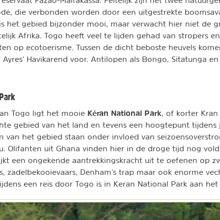
odé, die verbonden worden door een uitgestrekte boomsav
is het gebied bijzonder mooi, maar verwacht hier niet de g
telijk Afrika. Togo heeft veel te lijden gehad van stropers e
chten op ecotoerisme. Tussen de dicht beboste heuvels kome
e Ayres‘ Havikarend voor. Antilopen als Bongo, Sitatunga 
 Park
Kéran National Park
van Togo ligt het mooie
, of korter Kran
te gebied van het land en tevens een hoogtepunt tijdens 
en van het gebied staan onder invloed van seizoensoverst
. Olifanten uit Ghana vinden hier in de droge tijd nog vol
jkt een ongekende aantrekkingskracht uit te oefenen op z
s, zadelbekooievaars, Denham’s trap maar ook enorme vec
tijdens een reis door Togo is in Keran National Park aan he