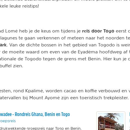
ele leuke reistips!
reis door Togo
ad Lomé heb je de keus om tijdens je
eerst d
 lagunes te gaan verkennen of meteen naar het noorden te 
ark
. Van de dichte bossen in het gebied van Togodo is wei
er de moeite waard om even van de Eyadéma hoofdweg af t
ationale de Togodo tegen de grens met Benin. Hier kun je 
buffel zien.
sten, rond Kpalimé, worden cacao en koffie verbouwd en v
atervallen bij Mount Ayomé zijn een toeristisch trekpleister.
wadee - Rondreis Ghana, Benin en Togo
oepsreis
drukwekkende groepsreis naar Togo en Benin,