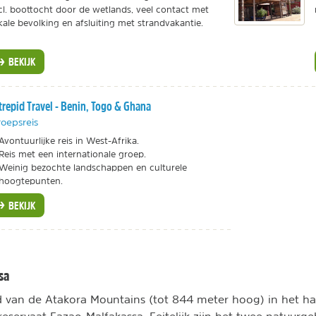
cl. boottocht door de wetlands, veel contact met
kale bevolking en afsluiting met strandvakantie.
BEKIJK
trepid Travel - Benin, Togo & Ghana
oepsreis
Avontuurlijke reis in West-Afrika.
Reis met een internationale groep.
Weinig bezochte landschappen en culturele
hoogtepunten.
BEKIJK
sa
d van de Atakora Mountains (tot 844 meter hoog) in het har
reservaat Fazao-Malfakassa. Feitelijk zijn het twee natuurge