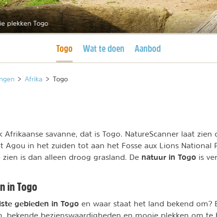
ie plekken Togo
Huidige pagina
Togo
Wat te doen
Aanbod
ngen
>
Afrika
>
Togo
k Afrikaanse savanne, dat is Togo. NatureScanner laat zien 
 Agou in het zuiden tot aan het Fosse aux Lions National P
natuur in Togo
zien is dan alleen droog grasland. De
is ve
n in Togo
ste gebieden in Togo
en waar staat het land bekend om? E
n, bekende bezienswaardigheden en mooie plekken om te 