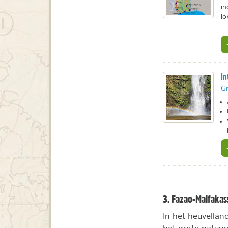
in
lo
In
Gr
3. Fazao-Malfakas
In het heuvellan
het grote natuur