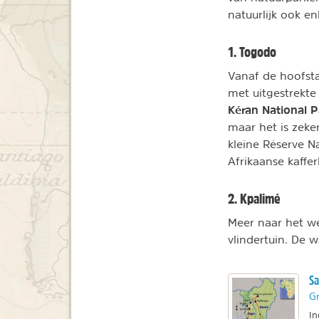
natuurlijk ook enk
1. Togodo
Vanaf de hoofst
met uitgestrekte
Kéran National P
maar het is zek
kleine Réserve N
Afrikaanse kaffer
2. Kpalimé
Meer naar het we
vlindertuin. De w
Sa
Gr
In