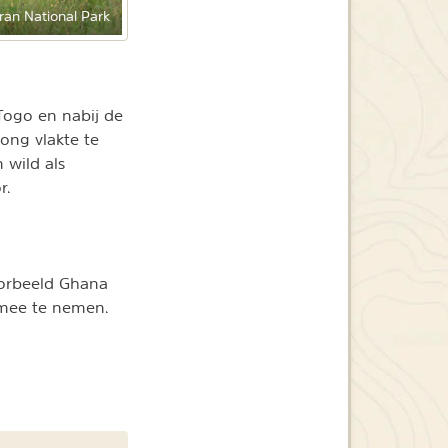
ran National Park
 Togo en nabij de
ong vlakte te
 wild als
r.
oorbeeld Ghana
 mee te nemen.