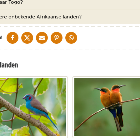
naar Togo?
dere onbekende Afrikaanse landen?
DELEN OP FACEBOOK
DELEN OP X
DELEN VIA DE MAIL
DELEN OP PINTEREST
DELEN OP WHATSAPP
!
 landen