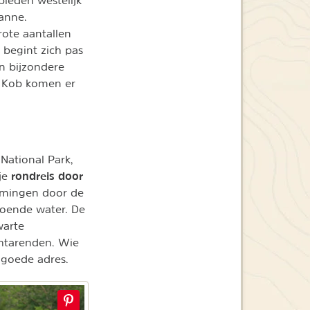
anne.
rote aantallen
n begint zich pas
n bijzondere
en Kob komen er
 National Park,
rondreis door
je
romingen door de
doende water. De
warte
htarenden. Wie
t goede adres.