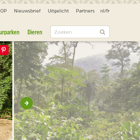
HOP
Nieuwsbrief
Uitgelicht
Partners
nl
/
fr
Zoeken
urparken
Dieren
Zoeken
Volgende