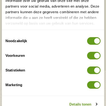
informatie over uw gebruik van onze site met onze
E-mailadres*
Waar ligt je interesse?
partners voor social media, adverteren en analyse. Deze
partners kunnen deze gegevens combineren met andere
Nederland
informatie die u aan ze heeft verstrekt of die ze hebben
Europa
verzameld op basis van uw gebruik van hun services.
Ver weg
Toestemmingsselectie
Noodzakelijk
VERZENDEN
Voorkeuren
Onontdekte plekjes en leuke aanbiedingen voor
overnachtingen en vakanties in de natuur!
Statistieken
Bekijk ook
Marketing
Mooiste plekken op
Uitrusting
aarde
Zoek op reistype
wAARDEvol reizen
Groepsaccommodaties
Details tonen
Natuurgidsjes.nl