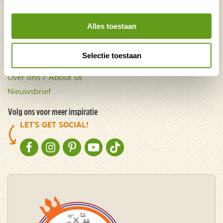
Acties & kortingscodes
Alles toestaan
NatureScanner
Contact
Selectie toestaan
Samenwerken
Over ons / About us
Nieuwsbrief
Volg ons voor meer inspiratie
LET'S GET SOCIAL!
NATURESCANNER OP FACEBOOK
NATURESCANNER OP INSTAGRAM
NATURESCANNER OP PINTEREST
NATURESCANNER OP YOUTUBE
NATURESCANNER OP TIKTOK