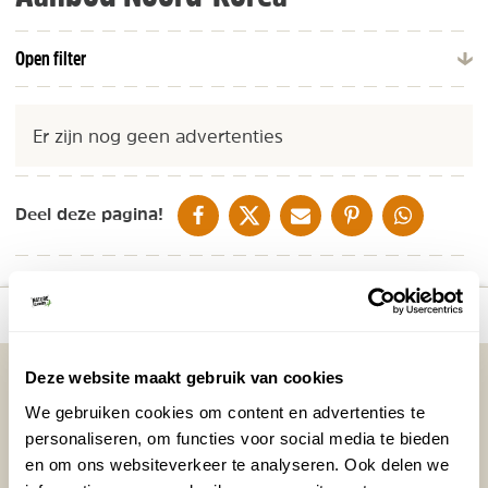
Open filter
Er zijn nog geen advertenties
DELEN OP FACEBOOK
DELEN OP X
DELEN VIA DE MAIL
DELEN OP PINTEREST
DELEN OP WH
Deel deze pagina!
Bekijk kaart
Vakantietips & Inspiratie?
Deze website maakt gebruik van cookies
We gebruiken cookies om content en advertenties te
Voornaam
Achternaam
personaliseren, om functies voor social media te bieden
en om ons websiteverkeer te analyseren. Ook delen we